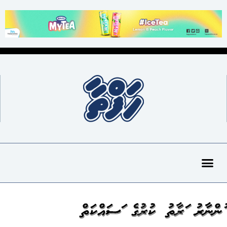
މުންނާރު މަރާމާތު ކުރުމުގެ މަސައްކަތް