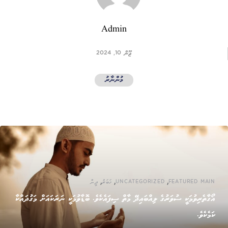
Admin
ޖޫން 10, 2024
މުންނާރު
,
,
,
FEATURED MAIN
UNCATEGORIZED
ޚަބަރު
ދީން
އޯގާތެރިވުމަކީ ސުވަރުގެ ލިއްބައިދޭ މާތް ސިފައެކެވެ. ބޮޑާވުމަކީ ނަރަކައަށް މަގުދައްކާ
ކަމެކެވެ.