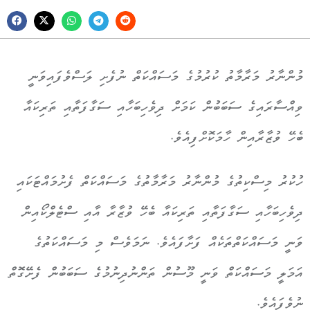
މުންނާރު މަރާމާތު ކުރުމުގެ މަސައްކަތް ނުފެށި ލަސްވެފައިވަނީ
ވިއްސާރައިގެ ސަބަބުން ކަމަށް ދިވެހިބަހާއި ސަގާފަތާއި ތަރިކައާ
ބެހޭ ވުޒާރާއިން ހާމަކޮށްފިއެވެ.
ހުކުރު މިސްކިތުގެ މުންނާރު މަރާމާތުގެ މަސައްކަތް ފެށުމައްޓަކައި
ދިވެހިބަހާއި ސަގާފަތާއި ތަރިކައާ ބެހޭ ވުޒާރާ އާއި ސްޓެލްކޯއިން
ވަނީ މަސައްކަތްތަކެއް ފަށާފައެވެ. ނަމަވެސް މި މަސައްކަތުގެ
އަމަލީ މަސައްކަތް ވަނީ މޫސުން ތަންނުދިނުމުގެ ސަބަބުން ފެށޭގޮތް
ނުވެފައެވެ.