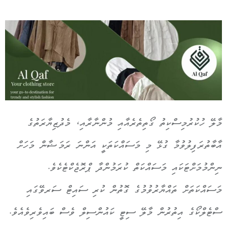
މާލޭ ހުކުރުމިސްކިތު ގޯތިތެރެއާއި މުންނާރާއި، މެދުޒިޔާރަތުގެ
އާބާތުރަފިލުވުމާ ގުޅޭ މި މަސައްކަތަކީ އަންނަ ރަމަޟާން މަހަށް
ނިންމުމަށްޓަކައި މަސައްކަތް ކުރަމުންދާ ޕްރޮޖެކްޓެކެވެ.
މަސައްކަތަށް ތައްޔާރުވުމުގެ ގޮތުން ކުރި ސައިޓް ސަރވޭގައި
ސްޓެލްކޯގެ އިތުރުން މާލޭ ސިޓީ ކައުންސިލް ވެސް ބައިވެރިވެއެވެ.