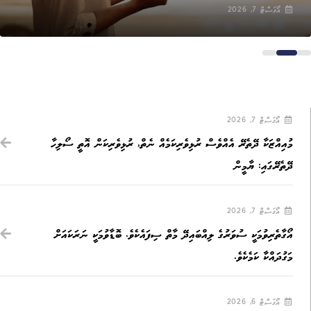
އޯގަސްޓް 7, 2026
އޯގަސްޓް 7, 2026
މުއިއްޒަކާ ދޭތެރޭ އެއްވެސް ރުޅިވެރިކަމެއް ނެތް, ރުޅިވެރިކަން އޮތީ ސޯލިހާ
ދޭތެރޭގައި: ޔާމީން
އޯގަސްޓް 7, 2026
އޯގާތެރިވުމަކީ ސުވަރުގެ ލިއްބައިދޭ މާތް ސިފައެކެވެ. ބޮޑާވުމަކީ ނަރަކައަށް
މަގުދައްކާ ކަމެކެވެ.
އޯގަސްޓް 6, 2026