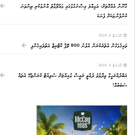
ގާނޫނާ އެއްގޮތަށް، އަމިއްލަ އިސްނެގުމުގައި މައުލޫމާތު އާންމުކުރި ތިންވަނަ
ކުންފުންޏަކަށް ފެނަކަ
އޯގަސްޓް 6, 2026
ވައިގެމަގުން އެތެރެކުރަން އުޅުނު 800 ވޭޕް ކާޓްރިޖް އަތުލައިގެންފި
އޯގަސްޓް 6, 2026
އަބްދުއްރަހީމް ވިދާޅުވެ ދެއްވީ ރައީސް މުއިއްޒަށް ސެލިއުޓް ކުރަންޖެހޭ އެތައް
ސަބަބެއް!