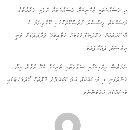
މި މަސައްކަތަކީ ޓެކްނިކަން މަސައްކަތަށް ވެފައި މަރާމާތުގެ
މަސައްކަތް ވިސްސާރަ ދުވަސްކޮލެއްގައި ކޮށްފިނަމަ އެ
އާސާރުތަކަށް ގެއްލުންވާނެކަމަށް ކަމާއިބެހޭ ފަރާތްތަކުން ވަނީ
އިރުޝަދު ދެއްވާފައެވެ.
ނަމަވެސް ދިވެހިބަހާއި ސަގާފަތާއި ތަރިކައާ ބެހޭ ވުޒާރާ އިން
ގެންދަވަނި މި މަސައްކަތް އަވަސްކުރެވޭނެ ގޮތްތައް ހޯދުމަށްޓަކައި
މަސައްކަތް ކުރަމުންނެވެ.