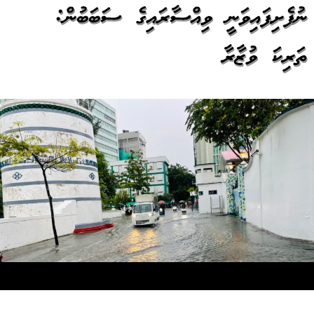
ނުފެށިފައިވަނީ ވިއްސާރައިގެ ސަބަބުން:
ތަރިކަ ވުޒާރާ