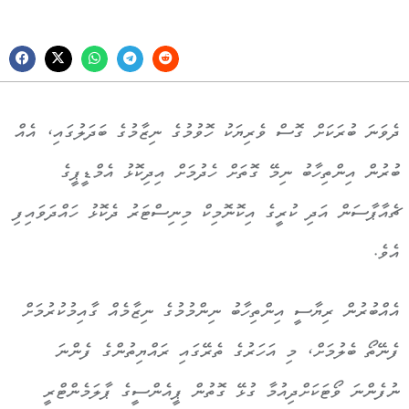
ދެވަނަ ބުރަކަށް ގޮސް ވެރިޔަކު ހޮވުމުގެ ނިޒާމުގެ ބަދަލުގައި، އެއް
ބުރުން އިންތިހާބު ނިމޭ ގޮތަށް ހެދުމަށް އިދިކޮޅު އެމްޑީޕީގެ
ޗެއާޕާސަން އަދި ކުރީގެ އިކޮނޮމިކް މިނިސްޓަރު ދެކޮޅު ހައްދަވައިފި
އެވެ.
އެއްބުރުން ރިޔާސީ އިންތިހާބު ނިންމުމުގެ ނިޒާމެއް ގާއިމުކުރުމަށް
ފެނޭތޯ ބެލުމަށް، މި އަހަރުގެ ތެރޭގައި ރައްޔިތުންގެ ފެންނަ
ނުފެންނަ ވޯޓަކަށްދިއުމާ ގުޅޭ ގޮތުން ޕީއެންސީގެ ޕާލަމެންޓްރީ