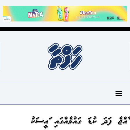
ރާއްޖެ ފަދަ ކުޑަ ގައުމެއްގައި ރައީސަކު