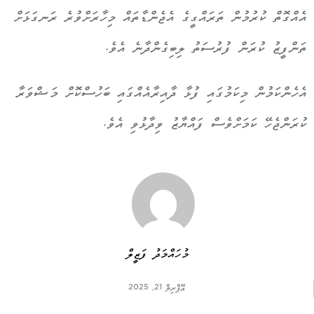
އެއްގޮތް ކުރުމުން ތަރައްގީގެ އެޖެންޑާތައް މިހާރަށްވުރެ ރަނގަޅަށް
ތަންފީޒު ކުރަން ފުރުސަތު ލިބިގެންދާނެ އެވެ.
އެހެންކަމުން މިކަމުގައި ފުޅާ ދާއިރާއެއްގައި ބަހުސްކޮށް މަޝްވަރާ
ކުރަންޖެހޭ ކަމަށްވެސް ފައްޔާޒު ވިދާޅުވި އެވެ.
މުހައްމަދު ފަޒީލް
އޭޕްރިލް 21, 2025