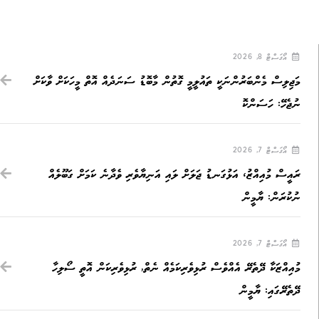
އޯގަސްޓް 8, 2026
މަޖިލިސް މެންބަރުންނަކީ ތައުލީމީ ގޮތުން މާބޮޑު ސަނަދެއް އޮތް މީހަކަށް ވާކަށް
ނުޖެހޭ: ހަސަންކޮ
އޯގަސްޓް 7, 2026
ރައީސް މުއިއްޒު، އަޅުގަނޑު ޖަލަށް ލައި އަނިޔާވެރި ވެދާނެ ކަމަށް ގަބޫލެއް
ނުކުރަން: ޔާމީން
އޯގަސްޓް 7, 2026
މުއިއްޒަކާ ދޭތެރޭ އެއްވެސް ރުޅިވެރިކަމެއް ނެތް, ރުޅިވެރިކަން އޮތީ ސޯލިހާ
ދޭތެރޭގައި: ޔާމީން