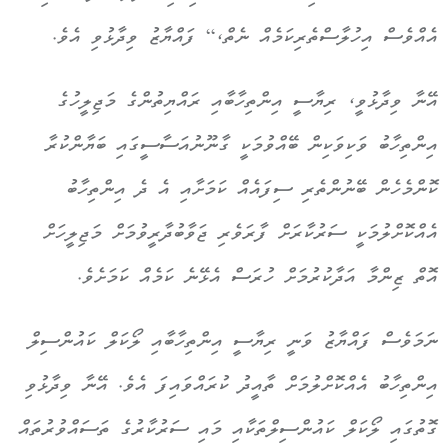
އެއްވެސް އިހުލާސްތެރިކަމެއް ނެތް،“ ފައްޔާޒު ވިދާޅުވި އެވެ.
އޭނާ ވިދާޅުވީ، ރިޔާސީ އިންތިހާބާއި ރައްޔިތުންގެ މަޖިލީހުގެ
އިންތިހާބު ވަކިވަކިން ބޭއްވުމަކީ ގާނޫނުއަސާސީގައި ބަޔާންކުރާ
ކޮންމެހެން ބޭނުންތެރި ސިފައެއް ކަމަށާއި އެ ދެ އިންތިހާބު
އެއްކޮށްލުމަކީ ސަރުކާރަށް ފާރަވެރި ޖަވާބުދާރީވުމަށް މަޖިލީހަށް
އޮތް ޒިންމާ އަދާކުރުމަށް ހުރަސް އެޅޭނެ ކަމެއް ކަމަށެވެ.
ނަމަވެސް ފައްޔާޒު ވަނީ ރިޔާސީ އިންތިހާބާއި ލޯކަލް ކައުންސިލް
އިންތިހާބު އެއްކޮށްލުމަށް ތާއީދު ކުރައްވައިފަ އެވެ. އޭނާ ވިދާޅުވި
ގޮތުގައި ލޯކަލް ކައުންސިލްތަކާއި މައި ސަރުކާރުގެ ތަސައްވުރުތައް