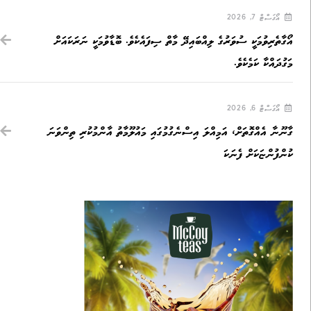
އޯގަސްޓް 7, 2026
އޯގާތެރިވުމަކީ ސުވަރުގެ ލިއްބައިދޭ މާތް ސިފައެކެވެ. ބޮޑާވުމަކީ ނަރަކައަށް
މަގުދައްކާ ކަމެކެވެ.
އޯގަސްޓް 6, 2026
ގާނޫނާ އެއްގޮތަށް، އަމިއްލަ އިސްނެގުމުގައި މައުލޫމާތު އާންމުކުރި ތިންވަނަ
ކުންފުންޏަކަށް ފެނަކަ