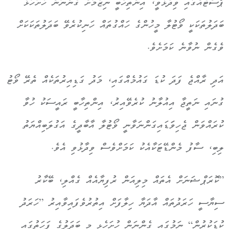
ޕޯސްޓެއްގައި ވިދާޅުވީ، އިންތިހާބީ ނިޒާމަށް ގެންނަން ހުށަހަޅާ
ބަދަލުތަކަކީ ވޯޓުލާ މީހުންގެ ހައްގުތައް ހަނިކުރެވޭ ބަދަލުތަކަކަށް
ވެގެން ނުވާނެ ކަމަށެވެ.
އަދި ރާއްޖެ ފަދަ ކުޑަ ގައުމެއްގައި، މަދު ގަޑިއިރުތަކެއް ތެރޭ ވޯޓު
ގުނައި ނަތީޖާ އިއުލާނު ކުރެވޭއިރު، އިންތިހާބީ ރައީސަކު ހުވާ
ކުރައްވަން ޖެހިވަަޑައިގަންނަވާނީ ވޯޓުލާ އާބާދީގެ އަގުލަބިއްޔަތު
ލިބި، ސާފު މެންޑޭޓަކާއެކު ކަމަށްވެސް ވިދާޅުވި އެވެ.
”ކޮރަޕްޝަނަށް އެތައް މިލިއަން ރުފިޔާއެއް ގެއްލި، ބޭކާރު
ސިޔާސީ ހަރަދުތައް އާދަޔާ ހިލާފަށް އިތުރުވެފައިވާއިރު [ހަރަދު
ކުޑަކުރުން] ނަމުގައި ގެންނަން ހުށަހެޅި މި ބަދަލުގެ ފަހަތުގައި