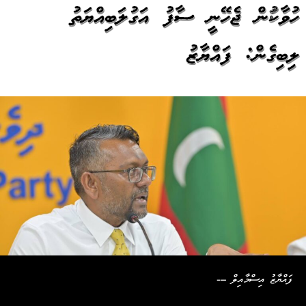
ހުވާކުރަން ޖެހޭނީ ސާފު އަގުލަބިއްޔަތު
ލިބިގެން: ފައްޔާޒު
ފައްޔާޒު އިސްމާއިލް ---