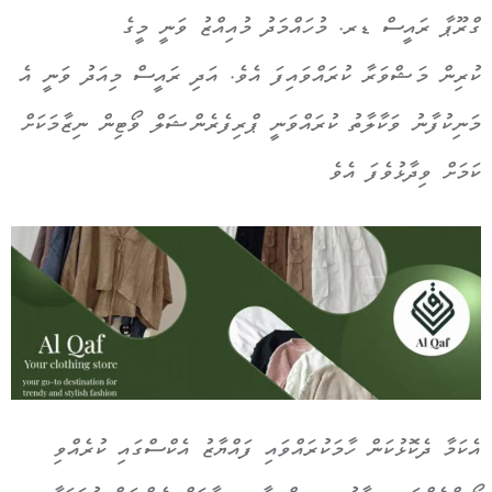
ގްރޫޕާ ރައީސް ޑރ. މުހައްމަދު މުއިއްޒު ވަނީ މީގެ
ކުރިން މަޝްވަރާ ކުރައްވައިފަ އެވެ. އަދި ރައީސް މިއަދު ވަނީ އެ
މަނިކުފާނު ވަކާލާތު ކުރައްވަނީ ޕްރިފެރެންޝަލް ވޯޓިން ނިޒާމަކަށް
ކަމަށް ވިދާޅުވެފަ އެވެ
އެކަމާ ދެކޮޅުކަން ހާމަކުރައްވައި ފައްޔާޒު އެކްސްގައި ކުރެއްވި