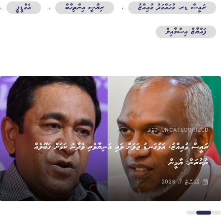
ރައީސް ޑރ. މުހައްމަދު މުއިއްޒު
,
ރިޔާސީ އިންތިހާބް
,
އެމްޑީޕީ
,
ފައްޔާޒް އިސްމާއިލް
,
UNCATEGORIZED
ޚަބަރު
ރައީސް މުއިއްޒު، އަޅުގަނޑު ޖަލަށް ލައި އަނިޔާވެރި ވެދާނެ ކަމަށް ގަބޫލެއް
ނުކުރަން: ޔާމީން
އޯގަސްޓް 7, 2026