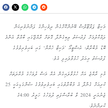
މަކިޓާ ޕަވާޓޫލްސް ބޭނުންކޮށްގެން ދިވެހިންގެ ފަންނުވެރިކަން
ދައްކާލުމަށް ފުރުސަތު ލިބިގެންދާ ގޮތަށް ރާއްޖޭގައި ބާއްވާ އެންމެ
ބޮޑު މުބާރާތް، އެސްޓީއޯ ’މަކިޓާ ހެއްޔާ‘ ގައި ބައިވެރިވުމުގެ
ފުރުސަތު މިއަދު ހުޅުވާލައިފި އެވެ.
މުޅި ރާއްޖެ އަށް ހުޅުވާލައިގެން އެއް މަސް ދުވަހުގެ މުއްދަތަށް
ކުރިއަށް ގެންދާ އެ މުބާރާތުގައި ބައިވެރިވުމުގެ ސުންގަޑިއަކީ 25
ޖެނުއަރީ 2024 ވާ ބުރާސްފަތި ދުވަހުގެ ހަވީރު 4:00ގެ
ކުރިންނެވެ.