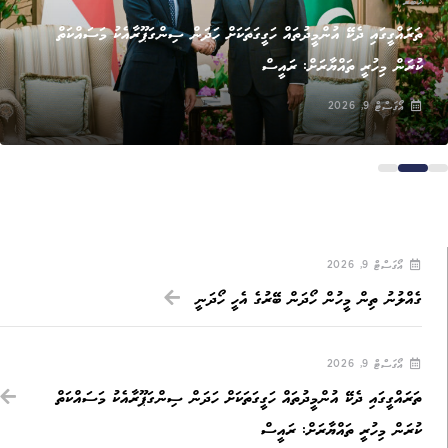
ޚަބަރު
ތަރައްގީގައި ދެކޭ އުންމީދުތައް ހަގީގަތަކަށް ހަދަން ސިންގަޕޫރާއެކު މަސައްކަތް
ކުރަން މިހުރީ ތައްޔާރަށް: ރައީސް
އޯގަސްޓް 9, 2026
އޯގަސްޓް 9, 2026
ގެއްލުނު ތިން މީހުން ހޯދަން ބޭރުގެ އެހީ ހޯދަނީ
އޯގަސްޓް 9, 2026
ތަރައްގީގައި ދެކޭ އުންމީދުތައް ހަގީގަތަކަށް ހަދަން ސިންގަޕޫރާއެކު މަސައްކަތް
ކުރަން މިހުރީ ތައްޔާރަށް: ރައީސް