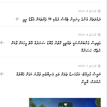
އޯގަސްޓް 8, 2026
ދައުލަތަށް އެންމެ ގިނައިން ޓެކްސް ދެއްކި 19 ފަރާތަކަށް އެވޯޑް ދީފި
އޯގަސްޓް 8, 2026
މަޖިލިސް މެންބަރުންނަކީ ތައުލީމީ ގޮތުން މާބޮޑު ސަނަދެއް އޮތް މީހަކަށް ވާކަށް
ނުޖެހޭ: ހަސަންކޮ
އޯގަސްޓް 7, 2026
ރައީސް މުއިއްޒު، އަޅުގަނޑު ޖަލަށް ލައި އަނިޔާވެރި ވެދާނެ ކަމަށް ގަބޫލެއް
ނުކުރަން: ޔާމީން