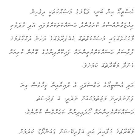
އެސްޓީއޯ އިން ބުނީ، ވަޑާމުގެ މަސައްކަތަކީ ދިވެހިން
އިހުޒަމާނުއްސުރެ ކުރަމުންދާ މަސައްކަތަކަށްވެފައި އަދި ވާދަވެރި
މާހައުލެއްގައި މަސައްކަތްތައް އެއްފުރާޅެއްގެ ދަށުން ދައްކާލުމުގެ
ފުރުސަތު މަސައްކަތްތެރީންނަށް ފަހިކޮށްދިނުމުގެ ގޮތުން ކުރިއަށް
ގެންދާ މުބާރާތެއް ކަމަށެވެ.
އަދި އެސްޓީއޯގެ މަގުސަދަކީ އެ ދާއިރާއިން ވީހާވެސް ގިނަ
ފަންނުވެރިން މުޖުތަމައުއަށް ނެރެދީ، އެ ފުރުސަތު
މަސައްކަތްތެރިންނަށް ހޯދައިދިނުން ކަމަށްވެސް ބުންޏެވެ.
މުބާރާތުގެ ގަވާއިދު އަދި އެޕްލިކޭޝަން ޑައުންލޯޑް ކުރުމަށް