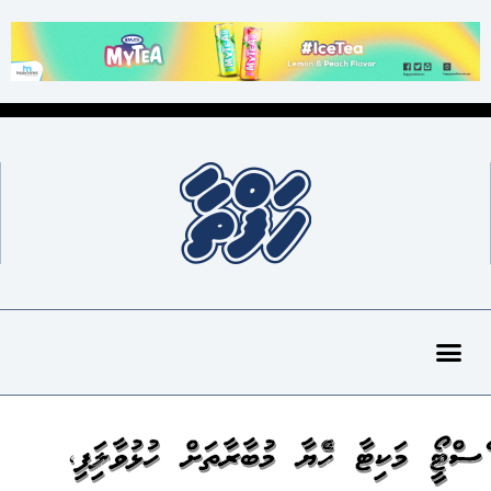
އެސްޓީއޯ މަކިޓާ ހެއްޔާ މުބާރާތަށް ހުޅުވާލައިފި،