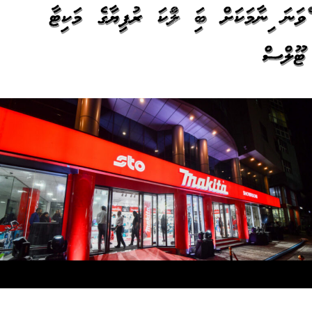
އެއްވަނަ އިނާމަކަށް ބައި ލައްކަ ރުފިޔާގެ މަކިޓާ
ޓޫލްސް