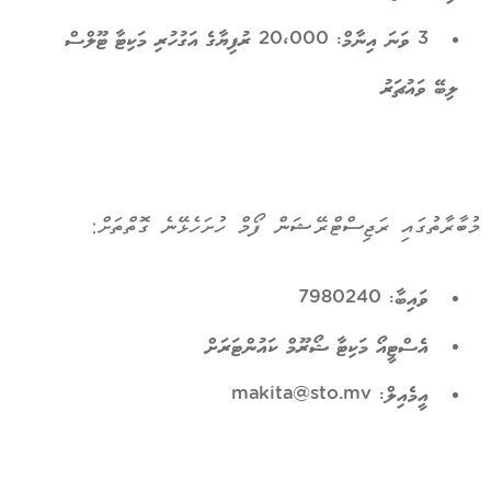
3 ވަނަ އިނާމް: 20،000 ރުފިޔާގެ އަގުހުރި މަކިޓާ ޓޫލްސް
ލިބޭ ވައުޗަރު
މުބާރާތުގައި ރަޖިސްޓްރޭޝަން ފޯމް ހުށަހެޅޭނެ ގޮތްތަށް:
ވައިބާ: 7980240
އެސްޓީއޯ މަކިޓާ ޝޯރޫމް ކައުންޓަރަށް
އީމެއިލް: makita@sto.mv