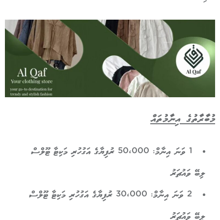
މުބާރާތުގެ އިނާމުތައް
1 ވަނަ އިނާމް: 50،000 ރުފިޔާގެ އަގުހުރި މަކިޓާ ޓޫލްސް
ލިބޭ ވައުޗަރު
2 ވަނަ އިނާމް: 30،000 ރުފިޔާގެ އަގުހުރި މަކިޓާ ޓޫލްސް
ލިބޭ ވައުޗަރު