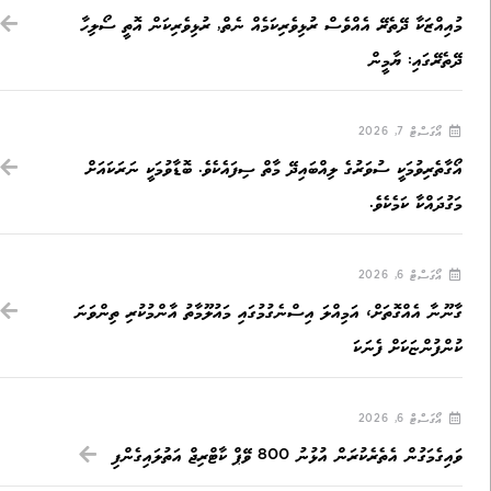
މުއިއްޒަކާ ދޭތެރޭ އެއްވެސް ރުޅިވެރިކަމެއް ނެތް, ރުޅިވެރިކަން އޮތީ ސޯލިހާ
ދޭތެރޭގައި: ޔާމީން
އޯގަސްޓް 7, 2026
އޯގާތެރިވުމަކީ ސުވަރުގެ ލިއްބައިދޭ މާތް ސިފައެކެވެ. ބޮޑާވުމަކީ ނަރަކައަށް
މަގުދައްކާ ކަމެކެވެ.
އޯގަސްޓް 6, 2026
ގާނޫނާ އެއްގޮތަށް، އަމިއްލަ އިސްނެގުމުގައި މައުލޫމާތު އާންމުކުރި ތިންވަނަ
ކުންފުންޏަކަށް ފެނަކަ
އޯގަސްޓް 6, 2026
ވައިގެމަގުން އެތެރެކުރަން އުޅުނު 800 ވޭޕް ކާޓްރިޖް އަތުލައިގެންފި