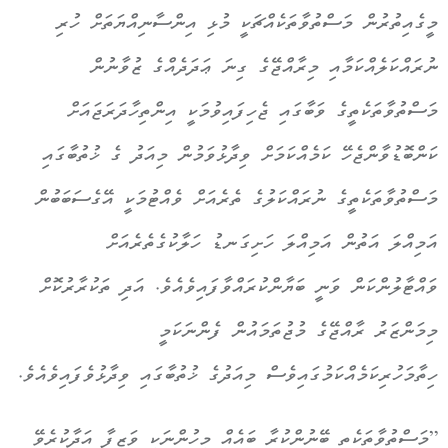
މީގެއިތުރުން މަސްތުވާތަކެއްޗަކީ މުޅި އިންސާނިއްޔަތަށް ހުރި
ނުރައްކަލެއްކަމާއި މިރާއްޖޭގެ ގިނަ ޢަދަދެއްގެ ޒުވާނުން
މަސްތުވާތަކެތީގެ ވަބާގައި ޖެހިފައިވުމަކީ އިންތިހާދަރަޖައަށް
ކަންބޮޑުވާންޖެހޭ ކަމެއްކަމަށް ވިދާޅުވަމުން މިއަދު ގެ ޚުތުބާގައި
މަސްތުވާތަކެތީގެ ނުރައްކަލުގެ ތެރެއަށް ވެއްޓުމަކީ އޭގެސަބަބުން
އަމިއްލަ އަތުން އަމިއްލަ ހަށިގަނޑު ހަލާކުގެތެރެއަށް
ވައްޓާލުންކަން ވަނީ ބަޔާންކުރައްވާފައިވެއެވެ. އަދި ތަކުރާރުކޮށް
މިމަންޒަރު ރާއްޖޭގެ މުޖުތަމައުން ފެންނަކަމީ
ހިތާމަހުރިކަމެއްކަމުގައިވެސް މިއަދުގެ ޚުތުބާގައި ވިދާޅުވެފައިވެއެވެ.
”މަސްތުވާތަކެތި ބޭނުންކުރާ ބައެއް މީހުންނަކީ ވަޒީފާ އަދާކުރެވޭ