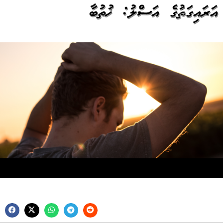
އަރައިގަތުމުގެ އަސްލު: ޚުތުބާ