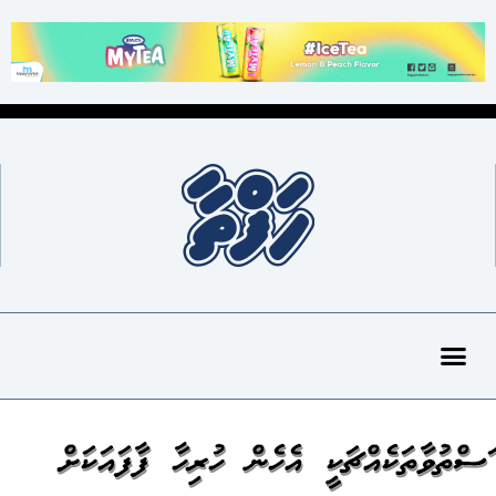
މަސްތުވާތަކެއްޗަކީ އެހެން ހުރިހާ ފާފައަކަށް