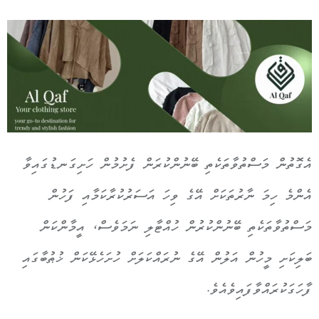
އެގޮތުން މަސްތުވާތަކެތި ބޭނުންކުރަން ފެށުމުން ހަށިގަނޑުގައިވާ
އެންމެ ހިމަ ނާރުތަކަށް އޭގެ ވިހަ އަސަރުކުރާކަމާއި ފަހުން
މަސްތުވާތަކެތި ބޭނުންކުރުން ހުއްޓާލި ނަމަވެސް، އީމާންކަން
ބަލިކަށި މީހުން އަލުން އޭގެ ނުރައްކަލަށް ހުށަހެޅޭކަން ޚުޠުބާގައި
ފާހަގަކުރައްވާފައިވެއެވެ.