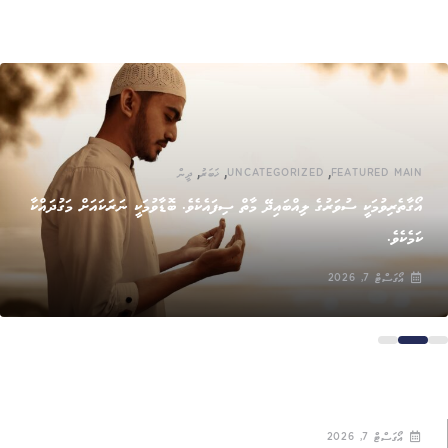
,
,
,
FEATURED MAIN
UNCATEGORIZED
ޚަބަރު
ދީން
އޯގާތެރިވުމަކީ ސުވަރުގެ ލިއްބައިދޭ މާތް ސިފައެކެވެ. ބޮޑާވުމަކީ ނަރަކައަށް މަގުދައްކާ
ކަމެކެވެ.
އޯގަސްޓް 7, 2026
އޯގަސްޓް 7, 2026