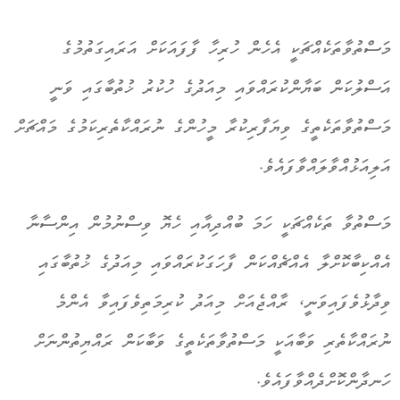
މަސްތުވާތަކެއްޗަކީ އެހެން ހުރިހާ ފާފައަކަށް އަރައިގަތުމުގެ
އަސްލުކަން ބަޔާންކުރައްވައި މިއަދުގެ ހުކުރު ޚުތުބާގައި ވަނީ
މަސްތުވާތަކެތީގެ ވިޔަފާރިކުރާ މީހުންގެ ނުރައްކާތެރިކަމުގެ މައްޗަށް
އަލިއަޅުއްވާލައްވާފައެވެ.
މަސްތުވާ ތަކެއްޗަކީ ހަމަ ބުއްދިއާއި ހެޔޮ ވިސްނުމުން އިންސާނާ
އެއްކިބާކޮށްލާ އެއްޗެއްކަން ފާހަގަކުރައްވައި މިއަދުގެ ޚުތުބާގައި
ވިދާޅުވެފައިވަނީ، ރާއްޖެއަށް މިއަދު ކުރިމަތިވެފައިވާ އެންމެ
ނުރައްކާތެރި ވަބާއަކީ މަސްތުވާތަކެތީގެ ވަބާކަން ރައްޔިތުންނަށް
ހަނދާންކޮށްދެއްވާފައެވެ.