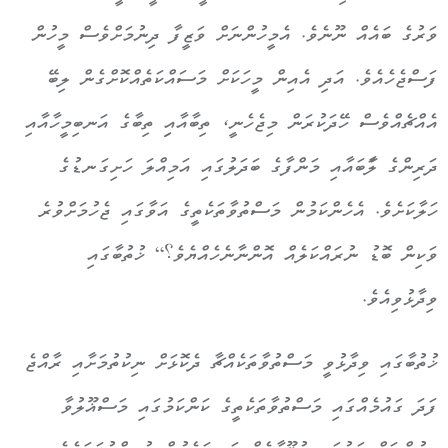
ވަރުގެ ބައެއް ނޫނެވެ. އެމީހުންނަށް ވަޒީފާ ދިނުމަށްވެސް މީހުން
ފަސްޖެހެއެވެ. އަދި އެއިން މީހަކަށް މަސައްކަތެއްކޮށްގެން ލިބޭ
އެއްޗެއްވެސް ހޭދަކުރަން މިޖެހެނީ، ތިބާއާއިި ތިބާގެ އަނބިމީހާއާއި
ދަރިންގެ ލަާބައާއި މަންފާގެ ބަދަލުގައި އަމިއްލަ ހަށިގަނޑުގެ
ހަލާކަށެވެ. އެހެންކަމުން މަސްތުވާތަކެތީގެ އަވާގައި ޖެހުމަށްވުރެ
ވަކިން ބޮޑު ނުރައްކަލެއް އޮންނާނެހެއްޔެވެ؟“ ޚުތުބާގައި
ވިދާޅުވިއެވެ.
ޚުތުބާގައި ވިދާޅުވީ މަސްތުވާތަކެއްޗާ ދެކޮޅަށް ނިކުތުމަށާއި ރާއްޖެ
ފަދަ ގައުމެއްގައި މަސްތުވާތަކެތީގެ ކަންކަމުގައި މަސްޣޫލުވާ