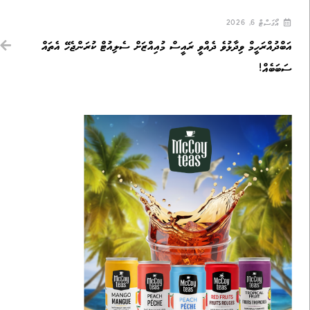
އޯގަސްޓް 6, 2026
އަބްދުއްރަހީމް ވިދާޅުވެ ދެއްވީ ރައީސް މުއިއްޒަށް ސެލިއުޓް ކުރަންޖެހޭ އެތައް
ސަބަބެއް!