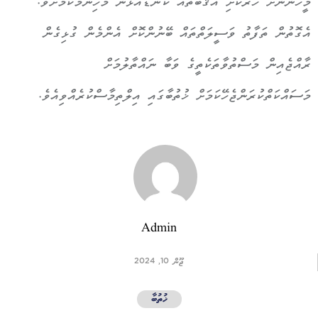
މީހުންނަށް ހަރުކަށި އުޤޫބާތެއް ކަނޑައެޅުން މުހިންމުކަމަށެވެ.
އެގޮތުން ތަފާތު ވަސީލަތްތައް ބޭނުންކޮށް އެންމެން ގުޅިގެން
ރާއްޖެއިން މަސްތުވާތަކެތީގެ ވަބާ ނައްތާލުމަށް
މަސައްކަތްކުރަންޖެހޭކަމަށް ޚުތުބާގައި އިލްތިމާސްކުރެއްވިއެވެ.
Admin
ޖޫން 10, 2024
ޚުތުބާ