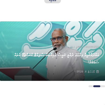
އެމެރިކާ
,
UNCATEGORIZED
ޚަބަރު
އަބްދުއްރަހީމް ވިދާޅުވެ ދެއްވީ ރައީސް މުއިއްޒަށް ސެލިއުޓް ކުރަންޖެހޭ އެތައް
ސަބަބެއް!
އޯގަސްޓް 6, 2026