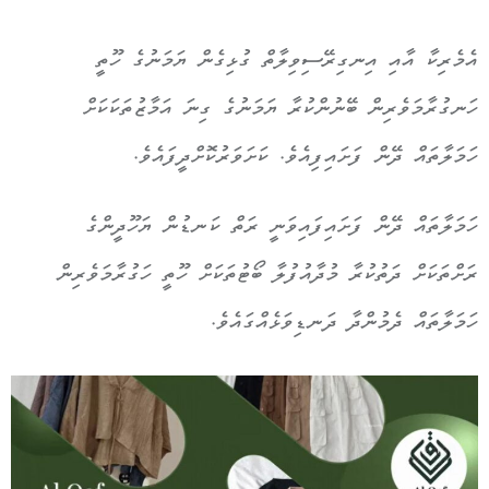
އެމެރިކާ އާއި އިނގިރޭސިވިލާތް ގުޅިގެން ޔަމަނުގެ ހޫތީ
ހަނގުރާމަވެރިން ބޭނުންކުރާ ޔަމަނުގެ ގިނަ އަމާޒުތަކަކަށް
ހަމަލާތައް ދޭން ފަށައިފިއެވެ. ކަށަވަރުކޮށްދީފައެވެ.
ހަމަލާތައް ދޭން ފަށައިފައިވަނީ ރަތް ކަނޑުން ޔަހޫދީންގެ
ރަށްތަކަށް ދަތުކުރާ މުދާއުފުލާ ބޯޓުތަކަށް ހޫތީ ހަގުރާމަވެރިން
ހަމަލާތައް ދެމުންދާ ދަނޑިވަޅެއްގައެވެ.