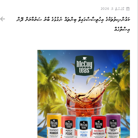
އޯގަސްޓް 5, 2026
ކައުންސިލުތަކުގެ އިހުތިސާސްގައިވާ ބިންތައް ނެގުމުގެ ބާރު ސަރުކާރަށް ދޭން
އިސްލާހެއް