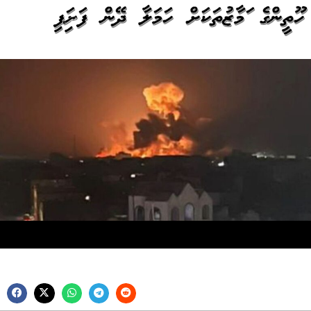
ހޫތީންގެ އަމާޒުތަކަށް ހަމަލާ ދޭން ފަށައިފި