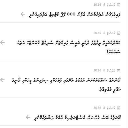
އޯގަސްޓް 6, 2026
ވައިގެމަގުން އެތެރެކުރަން އުޅުނު 800 ވޭޕް ކާޓްރިޖް އަތުލައިގެންފި
އޯގަސްޓް 6, 2026
އަބްދުއްރަހީމް ވިދާޅުވެ ދެއްވީ ރައީސް މުއިއްޒަށް ސެލިއުޓް ކުރަންޖެހޭ އެތައް
ސަބަބެއް!
އޯގަސްޓް 6, 2026
ދޯންޏެއް ސަލާމަތްކުރަން އުޅުމުގެ ތެރޭގައި ފުލުހަކާއި ސިފައިންގެ މީހަކާއި ދޯނީގެ
ކައްޕި ގެއްލިއްޖެ
އޯގަސްޓް 5, 2026
ޔޫރަޕުގެ ބޭސް ގެންނަން އެސްޓްރަޒެނިކާ އާއެކު މަޝްވަރާކޮށްފި