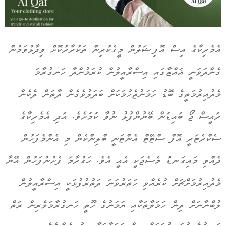
އެމެރިކާގެ އިސް އޮފިޝަލުން މީގެކުރިން ތަކުރާރުކޮށް ވިދާޅުވަމުން
ގެންދަވަނީ ޣައްޒާގައި އިސްރާއީލުން ކުރަމުންދާ ހަނގުރާމަ
މެދުއިރުމަތީގެ ބޮޑު ހަމަނުޖެހުމަކަށް ބަދަލުވެގެން ދާތަން ދެކެން
ރައީސް ޖޯ ބައިޑަން ބޭނުންފުޅު ނުވާ ކަމަށެވެ. އަދި އެމެރިކާގެ
ސެކްރެޓަރީ އޮފް ސްޓޭޓް އެންޓަނީ ބްލިންކެން މި އެންމެފަހުން
ދެއްވި މައިގަނޑު މެސެޖަކީ އެއީ އެވެ. ހަގުރާމަ ފެށުނުފަހުން އޭނާ
މެދުއިރުމަށްޗަށް ކުރެއްވި ހަތަރުވަނަ ދަތުރުފުޅަކީ އިސްރާއީލުން
ލުބްނާނަށް ދިން ހަމަލާތަކާއި ޔަމަނުގެ ހޫތީ ހަނގުރާމަވެރިން ރަތް