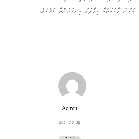
އަންނަ ވާހަކަތަކާ ހިލާފަށް ހިނގަމުންދާ ކަމެކެވެ.
Admin
ޖޫން 10, 2024