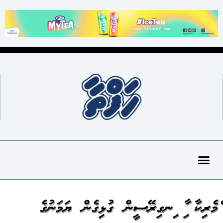
އެމެރިކާ އާއި އިނގިރޭސީން ގުޅިގެން ޔަމަނުގެ