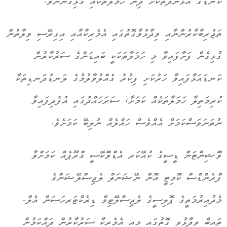
ކަނޑުގެ އުޅަނދުތަކަށް ދިން ހަމަލާތަކާއި ގުޅިގެންނެވެ.
ތަޖުރިބާކާރުންނާއި ވިދާޅުވާގޮތުގައި އެމެރިކާއާއި އިގިރޭސި ވިލާތުން
ގުޅިގެން ފަށާފައިވާ މި ހަމަލާތަކަކީ ބައިޑަންގެ ސަރުކާރުން
ކަނޑައަޅާފައިވާ ހަރުކަށި ފިކުރު ގެއްލުވާލުމުގެ ލަނޑުދަނޑިތަކާ
ކުރިމަތިލާ ހަމަލާތަކެއް ކަމަށާ، ސަރަހައްދުގައި އުފެދިފައިވާ
ނުތަނަވަސްކަމަށް އެއްވެސް ހައްލެއް ނުލިބޭ ކަމަށެވެ.
ވޮޝިންޓަން ޑީސީގެ ކުއޭކަރ އެޑްވޮކޭސީ ގްރޫޕެއް ކަމަށްވާ
ފްރެންޑްސް ކޮމިޓީ އޮން ނޭޝަނަލް ލެޖިސްލޭޝަންގެ
މެދުއިރުމަތީގެ ޕޮލިސީގެ ލެޖިސްލޭޓިވް ޑިރެކްޓަރހަސަން އެލް-
ތައިބް ވިދާޅުވި ގޮތުގައި މިއީ އެމެރިކާ ސަރުކާރުން ދައްކަމުން