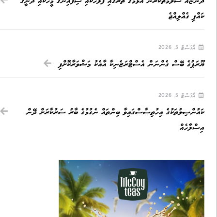
ދޯންޏެއް ސަލާމަތްކުރަން އުޅުމުގެ ތެރޭގައި ފުލުހަކާއި ސިފައިންގެ މީހަކާއި ދޯނީގެ
ކައްޕި ގެއްލިއްޖެ
އޯގަސްޓް 5, 2026
ޔޫރަޕުގެ ބޭސް ގެންނަން އެސްޓްރަޒެނިކާ އާއެކު މަޝްވަރާކޮށްފި
އޯގަސްޓް 5, 2026
ކައުންސިލުތަކުގެ އިހުތިސާސްގައިވާ ބިންތައް ނެގުމުގެ ބާރު ސަރުކާރަށް ދޭން
އިސްލާހެއް