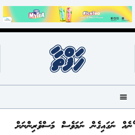
ލޯނެއް ނަގައިގެން ނަމަވެސް މަސްވެރިންނަށް