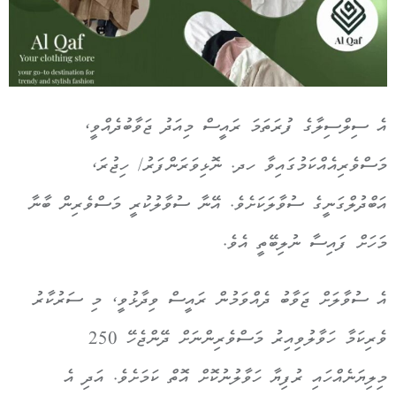
އެ ސިލްސިލާގެ ފުރަތަމަ ރައީސް މިއަދު ޖަވާބުދެއްވީ،
މަސްވެރިއެއްކަމުގައިވާ ހދ. ނޮޅިވަރަންފަރު/ ހިޖުރަ،
އަބްދުލްގަނީގެ ސުވާލަކަށެވެ. އޭނާ ސުވާލުކުރީ މަސްވެރިން ބާނާ
މަހަށް ފައިސާ ނުލިބޭތީ އެވެ.
އެ ސުވާލަށް ޖަވާބު ދެއްވަމުން ރައީސް ވިދާޅުވީ، މި ސަރުކާރު
ވެރިކަމާ ހަވާލުވިއިރު މަސްވެރިންނަށް ދޭންޖެހޭ 250
މިލިޔަނެއްހައި ރުފިޔާ ހަވާލުނުކޮށް އޮތް ކަމަށެވެ. އަދި އެ