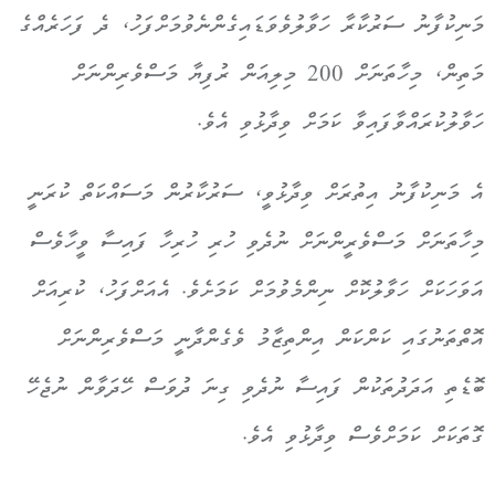
މަނިކުފާނު ސަރުކާރާ ހަވާލުވެވަޑައިގެންނެވުމަށްފަހު، ދެ ފަހަރެއްގެ
މަތިން، މިހާތަނަށް 200 މިލިއަން ރުފިޔާ މަސްވެރިންނަށް
ހަވާލުކުރައްވާފައިވާ ކަމަށް ވިދާޅުވި އެވެ.
އެ މަނިކުފާނު އިތުރަށް ވިދާޅުވީ، ސަރުކާރުން މަސައްކަތް ކުރަނީ
މިހާތަނަށް މަސްވެރީންނަށް ނުދެވި ހުރި ހުރިހާ ފައިސާ ވީހާވެސް
އަވަހަކަށް ހަވާލުކޮށް ނިންމެވުމަށް ކަމަށެވެ. އެއަށްފަހު، ކުރިއަށް
އޮތްތަނުގައި ކަންކަން އިންތިޒާމު ވެގެންދާނީ މަސްވެރިންނަށް
ބޮޑެތި އަދަދުތަކުން ފައިސާ ނުދެވި ގިނަ ދުވަސް ހޭދަވާން ނުޖެހޭ
ގޮތަކަށް ކަމަށްވެސް ވިދާޅުވި އެވެ.