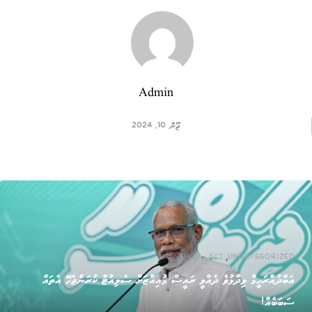
Admin
ޖޫން 10, 2024
,
UNCATEGORIZED
ޚަބަރު
އަބްދުއްރަހީމް ވިދާޅުވެ ދެއްވީ ރައީސް މުއިއްޒަށް ސެލިއުޓް ކުރަންޖެހޭ އެތައް
ސަބަބެއް!