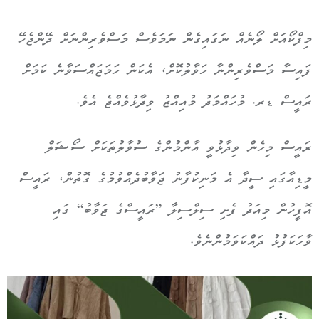
މިފްކޯއަށް ލޯނެއް ނަގައިގެން ނަމަވެސް މަސްވެރިންނަށް ދޭންޖެހޭ
ފައިސާ މަސްވެރިންނާ ހަވާލުކޮށް، އެކަން ހަމަޖައްސަވާނެ ކަމަށް
ރައީސް ޑރ. މުހައްމަދު މުއިއްޒު ވިދާޅުވެއްޖެ އެވެ.
ރައީސް މިހެން ވިދާޅުވީ އާންމުންގެ ސުވާލުތަކަށް ސޯޝަލް
މީޑިއާގައި ސީދާ އެ މަނިކުފާނު ޖަވާބުދެއްވުމުގެ ގޮތުން، ރައީސް
އޮފީހުން މިއަދު ފެށި ސިލްސިލާ ”ރައީސްގެ ޖަވާބު“ ގައި
ވާހަކަފުޅު ދައްކަވަމުންނެވެ.