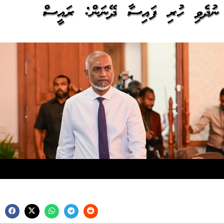
ނުދެވި ހުރި ފައިސާ ދޭނަން: ރައީސް