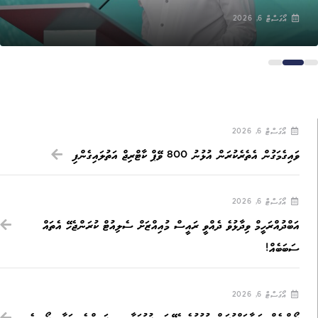
އޯގަސްޓް 6, 2026
އޯގަސްޓް 6, 2026
ވައިގެމަގުން އެތެރެކުރަން އުޅުނު 800 ވޭޕް ކާޓްރިޖް އަތުލައިގެންފި
އޯގަސްޓް 6, 2026
އަބްދުއްރަހީމް ވިދާޅުވެ ދެއްވީ ރައީސް މުއިއްޒަށް ސެލިއުޓް ކުރަންޖެހޭ އެތައް
ސަބަބެއް!
އޯގަސްޓް 6, 2026