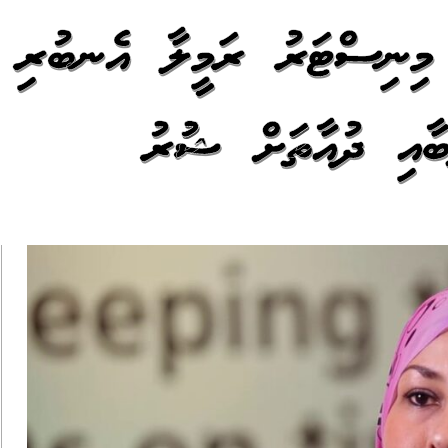
ު މިނިސްޓަރު ރަމީލާ އެނބުރި
ާއި ދުއާތަކަށް ޝުކުރު