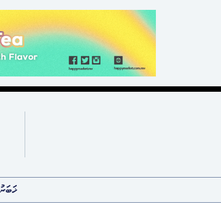
ޚަބަރު