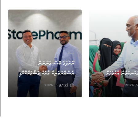
ޚަބަރު
,
ޔޫރަޕުގެ ބޭސް ގެންނަން
FEATU
ޚަބަރު
ކަނބަލުން އުކުޅަހަށް
އެސްޓްރަޒެނިކާ އާއެކު މަޝްވަރާކޮށްފި
އޯގަސްޓް 5, 2026