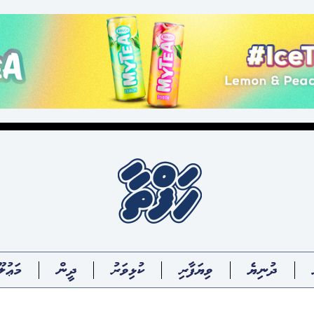
ދުނިޔެ
ވިޔަފާރި
ކުޅިވަރު
ދީން
މަޢުލޫ