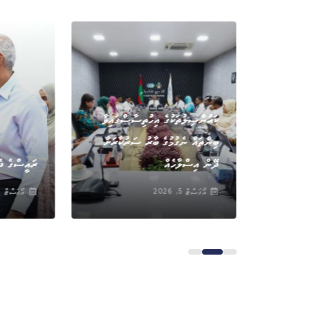
ޚަބަރު
ކައުންސިލުތަކުގެ އިހުތިސާސްގައިވާ
ބިންތައް ނެގުމުގެ ބާރު ސަރުކާރަށް
RED MAIN
ަރާކޮށްފި
ދޭން އިސްލާހެއް
ރައީސްގެ ދެ
އޯގަސްޓް 5, 2026
އޯގަސްޓް 5, 2026