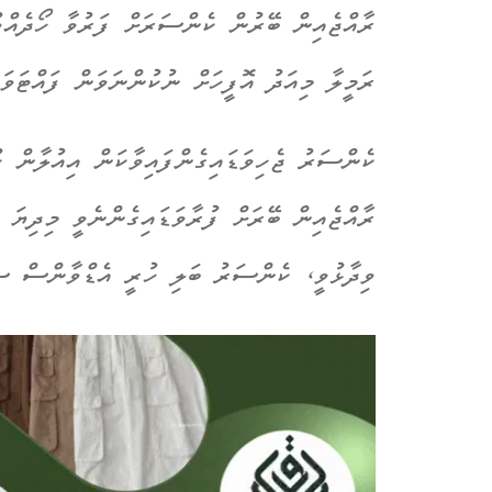
ރާއްޖެއިން ބޭރުން ކެންސަރަށް ފަރުވާ ހޯދެއް
ރަމީލާ މިއަދު އޮފީހަށް ނުކުންނަވަން ފައްޓަވައ
ކެންސަރު ޖެހިވަޑައިގެންފައިވާކަން އިއުލާން ކު
ރާއްޖެއިން ބޭރަށް ފުރާވަޑައިގެންނެވީ މިދިޔަ ނ
ވިދާޅުވީ، ކެންސަރު ބަލި ހުރީ އެޑްވާންސް ސްޓ