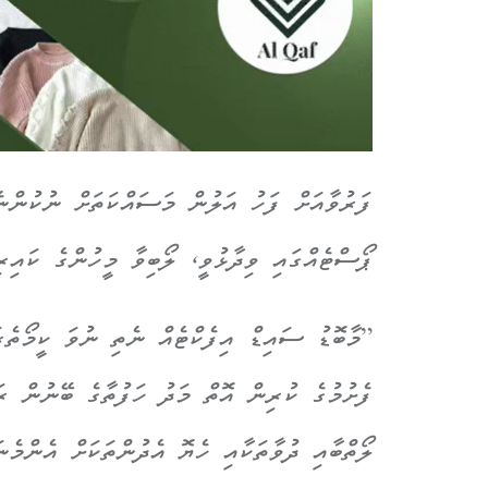
ފަރުވާއަށް ފަހު އަލުން މަސައްކަތަށް ނުކުންނ
ޕޯސްޓެއްގައި ވިދާޅުވީ، ލޯބިވާ މީހުންގެ ކައިރި
”މާބޮޑު ސައިޑް އިފެކްޓެއް ނެތި ނުވަ ކީމޯތެ
ފެށުމުގެ ކުރިން އޮތް މަދު ހަފުތާގެ ބޭނުން ރަ
ލޯތްބާއި ދުވާތަކާއި ހެޔޮ އެދުންތަކަށް އެންމެ