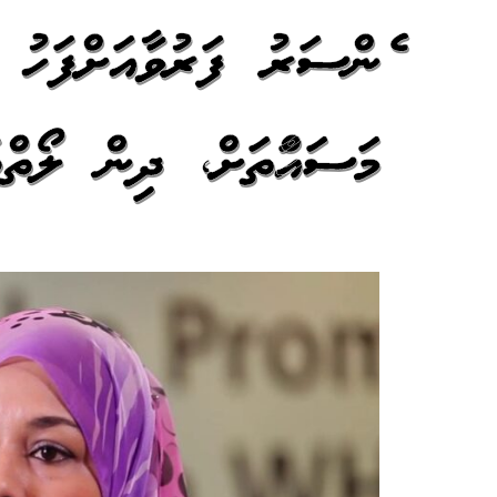
ކެންސަރު ފަރުވާއަށްފަހ
މަސައްކަތަށް، ދިން ލޯތްބ