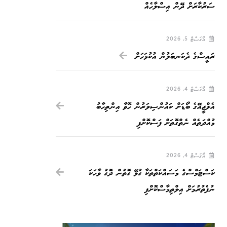
ސަރުކާރަށް ދޭން އިސްލާހެއް
އޯގަސްޓް 5, 2026
ރައީސްގެ ދެކަނބަލުން އުކުޅަހަށް
އޯގަސްޓް 4, 2026
އެލްޖީއޭގެ ބޯޑަށް ކައުންސިލަރުން ހޮވާ އިންތިހާބު
މުއްދަތެއް ނެތްގޮތަށް ފަސްކޮށްފި
އޯގަސްޓް 4, 2026
ކަސްޓަމްސްގެ މަސައްކަތްތަކާ ގުޅޭ ގޮތުން ދޮގު ވާހަކަ
ނުފެތުރުމަށް އިލްތިމާސްކޮށްފި