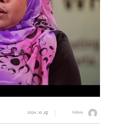
Admin
ޖޫން 10, 2024