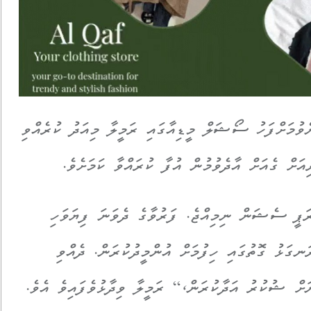
ެވުމަށްފަހު ސޯޝަލް މީޑިއާގައި ރަމީލާ މިއަދު ކުރެއްވި
އަށް ގެއަށް އާދެވުމުން އުފާ ކުރައްވާ ކަމަށެވެ.
ރަޕީ ސެޝަން ނިމިއްޖެ. ފަރުވާގެ ދެވަނަ ފިޔަވަހި
ނގަޅު ގޮތުގައި ހިފުމަށް އުންމީދުކުރަން. ދެއްވި
ނަށް ޝުކުރު އަދާކުރަން،“ ރަމީލާ ވިދާޅުވެފައިވެ އެވެ.