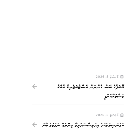
އޯގަސްޓް 5, 2026
ޔޫރަޕުގެ ބޭސް ގެންނަން އެސްޓްރަޒެނިކާ އާއެކު
މަޝްވަރާކޮށްފި
އޯގަސްޓް 5, 2026
ކައުންސިލުތަކުގެ އިހުތިސާސްގައިވާ ބިންތައް ނެގުމުގެ ބާރު