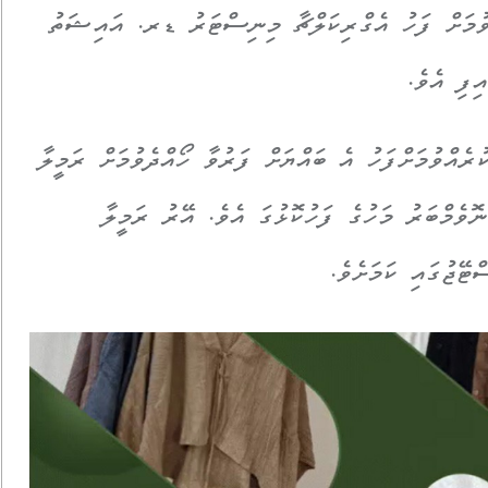
ވުމަށް ފަހު އެގްރިކަލްޗާ މިނިސްޓަރު ޑރ. އައިޝަތު
ިފި އެވެ.
ރެއްވުމަށްފަހު އެ ބައްޔަށް ފަރުވާ ހޯއްދެވުމަށް ރަމީލާ
ޮވެމްބަރު މަހުގެ ފަހުކޮޅުގަ އެވެ. އޭރު ރަމީލާ
ޭޖުގައި ކަމަށެވެ.