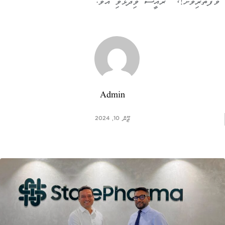
ވަފާތެރިވާށޭ!،“ ރައީސް ވިދާޅުވި އެވެ.
Admin
ޖޫން 10, 2024