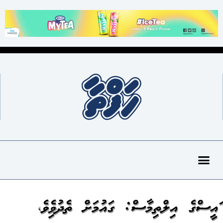
ރައީސްގެ އިލްތިމާސް: ގައުމަށް ތެދުވެރިވެ،