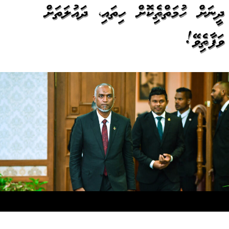
ދީނަށް ހުރުމަތްތެރިކޮށް ހިތައި، ދައުލަތަށް
ވަފާތެރިވޭ!