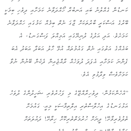
ކަނޑުން ގެއްލުނު ބައި އަނބުރާ ހޯއްދަވާނެ ކަމަށާއި ދިވެހި ބިމަކީ
ބޭރުގެ އަސްކަރީ ބާރުތަކަށް ޖާގަ ނެތް ބިމެއް ކަމުގައި ހައްދަވާނެ
ކަމަށެވެ. އަދި އަދުގެ ދުނިޔޭގައި އަމިއްލަ ފަސްގަނޑު، އެ
ބައެއްގެ އަތުގައި ނެތް ގައުމުތައް އުޅޭ ހާލު އަބަދާ އަބަދު އެބަ
ފެންނަ ކަމަށާއި އެފަދަ ދުވަހެއް ރާއްޖެއިން ދެކެން ބޭނުން ނުވާ
ކަމަށްވެސް ވިދާޅުވި އެވެ.
”އެހެންކަމުން، ދިވެހިރާއްޖޭގެ މި ފަހުރުވެރި ޝަހީދުންގެ ދުވަހު
އަޅުގަނޑުގެ އިހުލާސްތެރި އިލްތިމާސަކީ މިއީ. ގައުމަށް
ތެދުވެރިވާށޭ! ދީނަށް ހުރުމަތްތެރިކޮށް ހިތާށޭ! ދައުލަތަށް