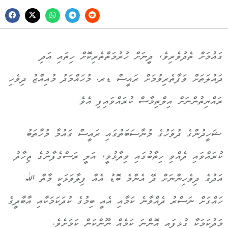
ގައުމަށް ތެދުވެރިވެ، ދީނަށް ހުރުމަތްތެރިކޮށް ހިތައި އަދި
ދައުލަތަށް ވަފާތެރިވުމަށް ރައީސް ޑރ. މުހައްމަދު މުއިއްޒު ދިވެހި
ރައްޔިތުންނަށް އިލްތިމާސް ކުރައްވައިފި އެވެ
ޝަހީދުންގެ ދުވަހުގެ މުނާސަބަތުގައި ރައީސް ގައުމާ މުހާތަބު
ކުރައްވައި ދެއްވި ހިތާބުގައި ވިދާޅުވީ، އަލީ ރަސްގެފާނުގެ ޖިހާދު
އަދުގެ ދިވެހިންނަށް ދޭ އެންމެ ބޮޑު އެއް ފިލާވަޅަކީ މާތް ﷲ
ހައްގަށް ނަސްރު ދެއްވާނެ ކަމާއި އެއީ ބިމުގެ ކުދަކަމަކާއި އާބާދީގެ
މަދުކަމަކާ ގުޅިފައި އޮންނަ ކަމެއް ނޫންކަން ކަމަށެވެ.