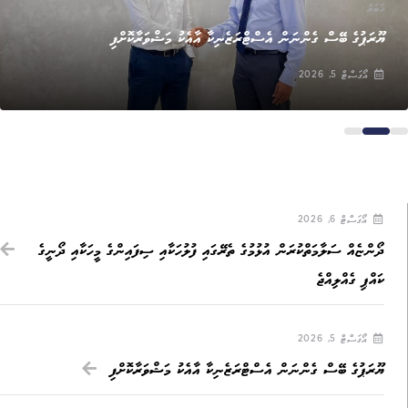
ޚަބަރު
ޔޫރަޕުގެ ބޭސް ގެންނަން އެސްޓްރަޒެނިކާ އާއެކު މަޝްވަރާކޮށްފި
އޯގަސްޓް 5, 2026
އޯގަސްޓް 6, 2026
ދޯންޏެއް ސަލާމަތްކުރަން އުޅުމުގެ ތެރޭގައި ފުލުހަކާއި ސިފައިންގެ މީހަކާއި ދޯނީގެ
ކައްޕި ގެއްލިއްޖެ
އޯގަސްޓް 5, 2026
ޔޫރަޕުގެ ބޭސް ގެންނަން އެސްޓްރަޒެނިކާ އާއެކު މަޝްވަރާކޮށްފި