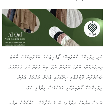
އަދި ދިވެހީންގެ ކާބަފައިން، ޕޯޗުގީޒުންގެ އަޅުވެތިކަމުން ރާއްޖެ
މިނިވަންކޮށް، ބޭރުގެ ބާރަކަށް ނަފާ ލިބޭ ގޮތަށް ކަޅު މުހައްމަދު
ރަސްގެފާނު ދޫކުރެއްވި ކިނޮޅަހާއި އެހެން ރަށްރަށް އަލުން
ދިވެހީންނަށް ހޯދައިދެއްވި ކަމަށްވެސް ވިދާޅުވި އެވެ.
ރައީސް އިތުރަށް ވިދާޅުވީ، އެ މަނިކުފާނުގެ ސަރުކާރުން ދިވެހި