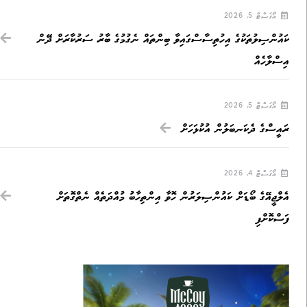
އޯގަސްޓް 5, 2026
ކައުންސިލުތަކުގެ އިހުތިސާސްގައިވާ ބިންތައް ނެގުމުގެ ބާރު ސަރުކާރަށް ދޭން
އިސްލާހެއް
އޯގަސްޓް 5, 2026
ރައީސްގެ ދެކަނބަލުން އުކުޅަހަށް
އޯގަސްޓް 4, 2026
އެލްޖީއޭގެ ބޯޑަށް ކައުންސިލަރުން ހޮވާ އިންތިހާބު މުއްދަތެއް ނެތްގޮތަށް
ފަސްކޮށްފި