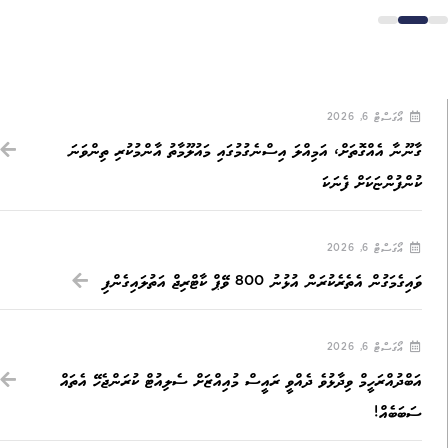
އޯގަސްޓް 6, 2026
ގާނޫނާ އެއްގޮތަށް، އަމިއްލަ އިސްނެގުމުގައި މައުލޫމާތު އާންމުކުރި ތިންވަނަ
ކުންފުންޏަކަށް ފެނަކަ
އޯގަސްޓް 6, 2026
ވައިގެމަގުން އެތެރެކުރަން އުޅުނު 800 ވޭޕް ކާޓްރިޖް އަތުލައިގެންފި
އޯގަސްޓް 6, 2026
އަބްދުއްރަހީމް ވިދާޅުވެ ދެއްވީ ރައީސް މުއިއްޒަށް ސެލިއުޓް ކުރަންޖެހޭ އެތައް
ސަބަބެއް!