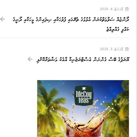
އޯގަސްޓް 6, 2026
ދޯންޏެއް ސަލާމަތްކުރަން އުޅުމުގެ ތެރޭގައި ފުލުހަކާއި ސިފައިންގެ މީހަކާއި ދޯނީގެ
ކައްޕި ގެއްލިއްޖެ
އޯގަސްޓް 5, 2026
ޔޫރަޕުގެ ބޭސް ގެންނަން އެސްޓްރަޒެނިކާ އާއެކު މަޝްވަރާކޮށްފި