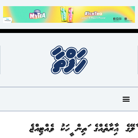
މާލޭގެ އިމާރާތެއްގެ މަތިން މީހަކު ވެއްޓިއްޖެ