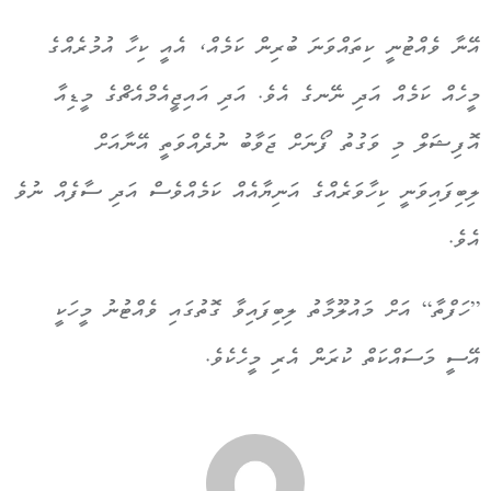
އޭނާ ވެއްޓުނީ ކިތައްވަނަ ބުރިން ކަމެއް، އެއީ ކިހާ އުމުރެއްގެ
މީހެއް ކަމެއް އަދި ނޭނގެ އެވެ. އަދި އައިޖީއެމްއެޗްގެ މީޑިއާ
އޮފިޝަލް މި ވަގުތު ފޯނަށް ޖަވާބު ނުދެއްވަތީ އޭނާއަށް
ލިބިފައިވަނީ ކިހާވަރެއްގެ އަނިޔާއެއް ކަމެއްވެސް އަދި ސާފެއް ނުވެ
އެވެ.
”ހަފްތާ“ އަށް މައުލޫމާތު ލިބިފައިވާ ގޮތުގައި ވެއްޓުނު މީހަކީ
އޭސީ މަސައްކަތް ކުރަން އެރި މީހެކެވެ.