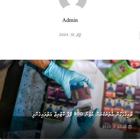
Admin
ޖޫން 10, 2024
ޚަބަރު
ވައިގެމަގުން އެތެރެކުރަން އުޅުނު 800 ވޭޕް ކާޓްރިޖް އަތުލައިގެންފި
އޯގަސްޓް 6, 2026