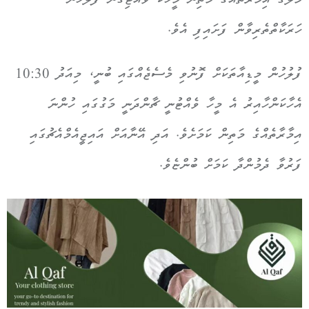
މާލޭގެ އިމާރާތެއްގެ މަތިން މީހަކު ވެއްޓިގެން ފުލުހުން
ހަރަކާތްތެރިވާން ފަށައިފި އެވެ.
ފުލުހުން މީޑިއާތަކަށް ފޮނުވި މެސެޖެއްގައި ބުނީ، މިއަދު 10:30
އެހާކަންހާއިރު އެ މީހާ ވެއްޓުނީ ޗާންދަނީ މަގުގައި ހުންނަ
އިމާރާތެއްގެ މަތިން ކަމަށެވެ. އަދި އޭނާއަށް އައިޖީއެމްއެޗުގައި
ފަރުވާ ދެމުންދާ ކަމަށް ބުންޏެވެ.