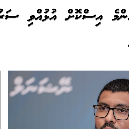
 އެންމެ އިސްކޮށް އުޅުއްވި ސަރ