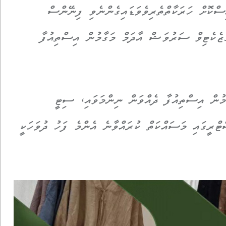
ިސްކޮށް ހަރަކާތްތެރިވެވަޑައިގެންނެވި ފިނޭންސް
ޒެކެޓިވް ސަރުވަޝް އާދަމް މަގާމުން އިސްތިއުފާ
ުން އިސްތިއުފާ ދެއްވަން ނިންމަވައި، ސިޓީ
ޓްރީގައި މަސައްކަތް ކުރައްވާނެ އެންމެ ފަހު ދުވަހަކީ