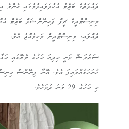
ދައުލަތުގެ ބަޖެޓު އެކުލަވައިލުމުގައި އެންމެ އ
މިނިސްޓްރީގެ ޗީފް ފައިނޭންޝަލް ބަޖެޓް އެގް
ދެއްވައި، މިނިސްޓްރީން ވަކިވެއްޖެ އެވެ.
ސަރުވަޝް ވަނީ މިދިޔަ މަހުގެ ތެރޭގައި މަގާމ
ހުށަހަޅުއްވައިފަ އެވެ. އޭނާ ފިނޭންސް މިނިސް
މި މަހުގެ 29 ވަނަ ދުވަހެވެ.