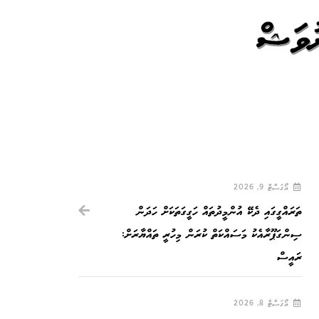
ުވަޝް
އޯގަސްޓް 9, 2026
ތަރައްގީގައި ދެކޭ އުންމީދުތައް ހަގީގަތަކަށް ހަދަން
ސިންގަޕޫރާއެކު މަސައްކަތް ކުރަން މިހުރީ ތައްޔާރަށް:
ރައީސް
އޯގަސްޓް 8, 2026