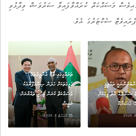
ގައިވެސް މަސައްކަތް ކުރައްވާފައިވާ ސަރުވަޝް ވިދާޅުވި
ްރައިވެޓް ސެކްޓަރުގަ އެވެ.
ޚަބަރު
ތަރައްގީގައި ދެކޭ އުންމީދުތައް
ންބަރުންނަކީ ތައުލީމީ
ހަގީގަތަކަށް ހަދަން ސިންގަޕޫރާއެކު
ޑު ސަނަދެއް އޮތް މީހަކަށް
މަސައްކަތް ކުރަން މިހުރީ ތައްޔާރަށް:
ހޭ: ހަސަންކޮ
ރައީސް
އޯގަސްޓް 9, 2026