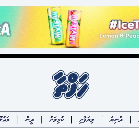
ދުނިޔެ
ވިޔަފާރި
ކުޅިވަރު
ދީން
މަޢުލޫ