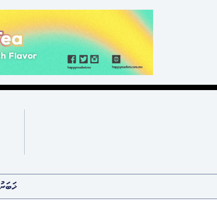
ޚަބަރު