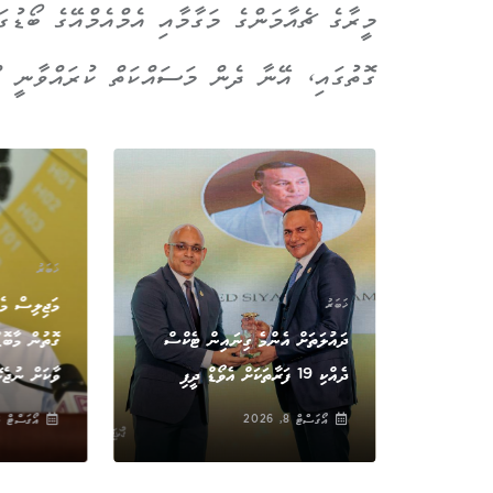
މީރާގެ ޗެއާމަންގެ މަގާމާއި އެމްއެމްއޭގެ ބޯޑު
ގޮތުގައި، އޭނާ ދެން މަސައްކަތް ކުރައްވާނީ ޕ
ް
ޚަބަރު
ރާއެކު
މަޖިލިސް މެ
ޚަބަރު
އްޔާރަށް:
ދައުލަތަށް އެންމެ ގިނައިން ޓެކްސް
ގޮތުން މާބޮ
ދެއްކި 19 ފަރާތަކަށް އެވޯޑް ދީފި
ވާކަށް ނުޖެ
އޯގަސްޓް 8, 2026
އޯގަސްޓް 8, 2026