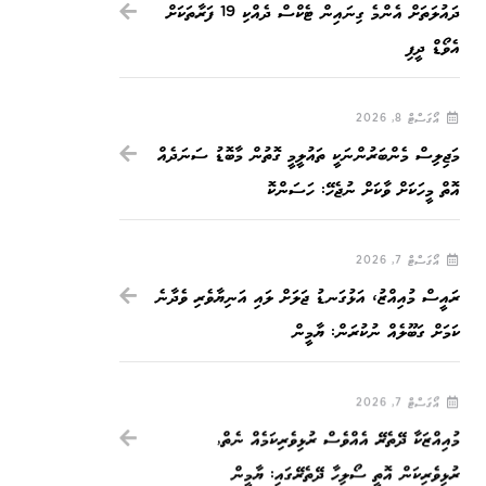
ދައުލަތަށް އެންމެ ގިނައިން ޓެކްސް ދެއްކި 19 ފަރާތަކަށް
އެވޯޑް ދީފި
އޯގަސްޓް 8, 2026
މަޖިލިސް މެންބަރުންނަކީ ތައުލީމީ ގޮތުން މާބޮޑު ސަނަދެއް
އޮތް މީހަކަށް ވާކަށް ނުޖެހޭ: ހަސަންކޮ
އޯގަސްޓް 7, 2026
ރައީސް މުއިއްޒު، އަޅުގަނޑު ޖަލަށް ލައި އަނިޔާވެރި ވެދާނެ
ކަމަށް ގަބޫލެއް ނުކުރަން: ޔާމީން
އޯގަސްޓް 7, 2026
މުއިއްޒަކާ ދޭތެރޭ އެއްވެސް ރުޅިވެރިކަމެއް ނެތް,
ރުޅިވެރިކަން އޮތީ ސޯލިހާ ދޭތެރޭގައި: ޔާމީން