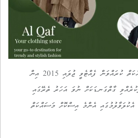
ސަރުވަޝް ފިނޭންސް މިނިސްޓްރީގައި މަސައްކަތް ކުރައްވަން ފެއްޓެވީ ޖުލައި 2015 އިން
ުރެއްވި ގާތްގަނޑަކަށް ނުވަ އަހަރު ތެރޭގައި
ެކުލަވާލުމުގައި އެންމެ އިސްކޮށް މަސައްކަތް