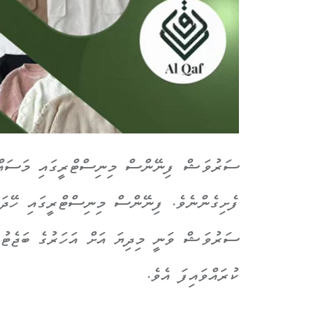
ފެށިގެންނެވެ. ފިނޭންސް މިނިސްޓްރީގައި ހޭދަކ
ސަރުވަޝް ވަނީ މިދިޔަ އަށް އަހަރުގެ ބަޖެޓު އ
ކުރައްވައިފަ އެވެ.