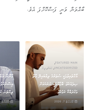
ބާއްވަން ވަނީ ފަސްކޮށްފަ އެވެ.
,
FEATURED MAIN
,
,
,
UNCATEGORIZED
ޚަބަރު
ދީން
ޚަބަރު
ވިޔަފާރި
އޯގާތެރިވުމަކީ ސުވަރުގެ ލިއްބައިދޭ މާތް
ގާނޫނާ އެއްގ
ިކަން އޮތީ
ސިފައެކެވެ. ބޮޑާވުމަކީ ނަރަކައަށް
އިސްނެގުމުގަ
މަގުދައްކާ ކަމެކެވެ.
ތިންވަނަ ކުނ
އޯގަސްޓް 7, 2026
އޯގަސްޓް 6, 2026