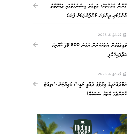
ގާނޫނާ އެއްގޮތަށް، އަމިއްލަ އިސްނެގުމުގައި މައުލޫމާތު
އާންމުކުރި ތިންވަނަ ކުންފުންޏަކަށް ފެނަކަ
އޯގަސްޓް 6, 2026
ވައިގެމަގުން އެތެރެކުރަން އުޅުނު 800 ވޭޕް ކާޓްރިޖް
އަތުލައިގެންފި
އޯގަސްޓް 6, 2026
އަބްދުއްރަހީމް ވިދާޅުވެ ދެއްވީ ރައީސް މުއިއްޒަށް ސެލިއުޓް
ކުރަންޖެހޭ އެތައް ސަބަބެއް!