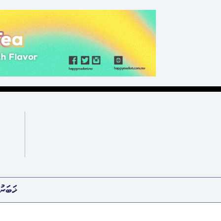
ޚަބަރު