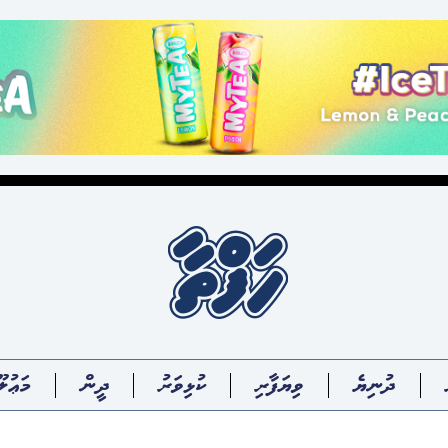
ދުނިޔެ
ވިޔަފާރި
ކުޅިވަރު
ދީން
މަޢުލޫ