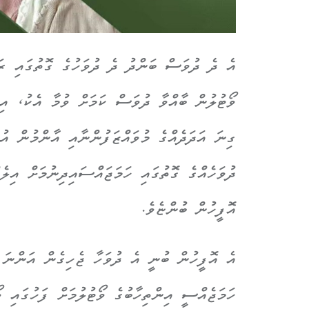
އެ ދެ ދުވަސް ބަންދު ދެ ދުވަހުގެ ގޮތުގައި ރަ
ވޯޓުލުން ބާއްވާ ދުވަސް ކަމަށް ވުމާ އެކު، އިނ
ގިނަ އަދަދެއްގެ މުވައްޒަފުންނާއި އާންމުން އ
ދުވަހެއްގެ ގޮތުގައި ހަމަޖައްސައިދިނުމަށް އ
އޮފީހުން ބުންޏެވެ.
އެ އޮފީހުން ބުނީ އެ ދުވަހާ ޖެހިގެން އަންނަ 
ހަމަޖެއްސީ އިންތިހާބުގެ ވޯޓުލުމަށް ފަހުގައި 