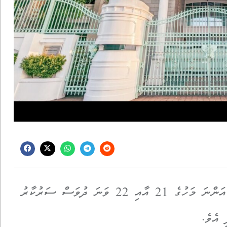
ރައްޔިތުންގެ މަޖިލީހުގެ އިންތިހާބު ބާއްވާތީ، އަންނަ މަހުގެ 21 އާއި 22 ވަނަ ދުވަސް ސަރުކާރު
 އެވެ.