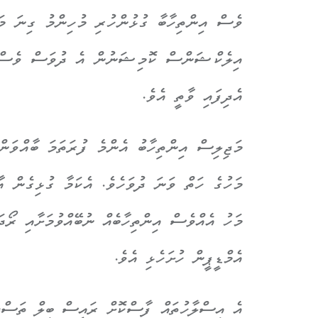
ވެސް އިންތިހާބާ ގުޅުންހުރި މުހިންމު ގިނަ މަ
އިލެކްޝަންސް ކޮމިޝަނުން އެ ދުވަސް ވެސް ބަ
އެދިފައި ވާތީ އެވެ.
މަހުގެ ހަތް ވަނަ ދުވަހެވެ. އެކަމާ ގުޅިގެން 
އެމްޑީޕީން ހުށަހެޅި އެވެ.
އެ އިސްލާހުތައް ފާސްކޮށް ރައީސް ބިލް ތަސްދީ