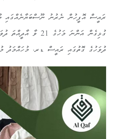
ރައީސް އޮފީހުން ނެރުނު ނޫސްބަޔާނެއްގައި ބުނ
ދުވަހުގެ ގޮތުގައި ރައީސް ޑރ. މުހައްމަދު މުއި