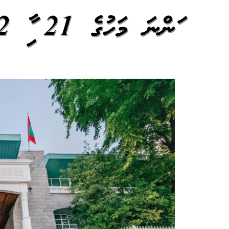
އަންނަ މަހުގެ 21 އާއި 22 ސަރުކާރު ބަންދު