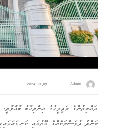
Admin
ޖޫން 10, 2024
ބަންދު ދުވަސްތަކެއްގެ ގޮތުގައި ކަނޑައަޅައިފި