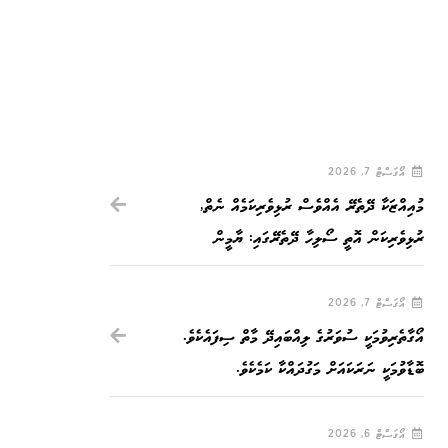
އޯގަސްޓް 7, 2026
މުއިއްޒަކާ ދޭތެރޭ އެއްވެސް ރުޅިވެރިކަމެއް ނެތް,
ރުޅިވެރިކަން އޮތީ ސޯލިހާ ދޭތެރޭގައި: ޔާމީން
އޯގަސްޓް 7, 2026
އޯގާތެރިވުމަކީ ސުވަރުގެ ލިއްބައިދޭ މާތް ސިފައެކެވެ.
ބޮޑާވުމަކީ ނަރަކައަށް މަގުދައްކާ ކަމެކެވެ.
އޯގަސްޓް 6, 2026