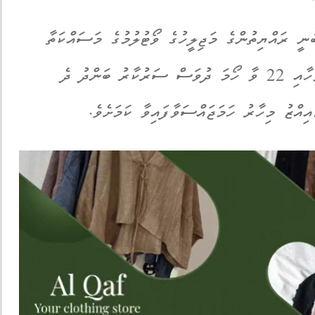
ީ ރައްޔިތުންގެ މަޖިލީހުގެ ވޯޓުލުމުގެ މަސައްކަތާ
ގުޅިގެން އަންނަ މަހުގެ 21 ވާ އާދީއްތަ ދުވަހާއި 22 ވާ ހޯމަ ދުވަސް ސަރުކާރު ބަންދު ދެ
އްޒު މިހާރު ހަމަޖައްސަވާފައިވާ ކަމަށެވެ.