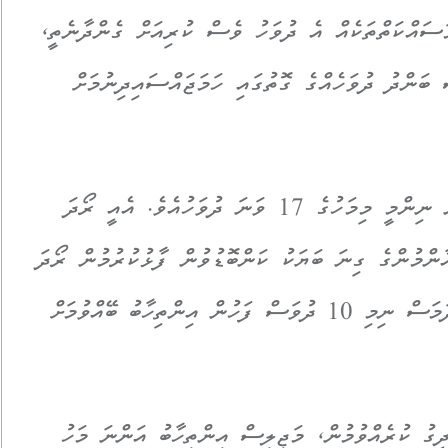
ސައްކަތްތަކެއް އެ ދުވަހު ވެސް ކުރިއަށް ގެންދާނެތީ،
ންދު ދުވަހެއްގެ ގޮތުގައި ހަމަޖައްސައިދިނުމަށް
މަޖިލިސް އިންތިހާބު އެންމެ ފުރަތަމަ ބާއްވަން ނިންމީ މިމަހުގެ 17 ވަނަ ދުވަހުއެވެ. އެއީ ރޯދަ
އާންމުންގެ ގިނަ ބަޔަކު ކަންބޮޑުވުން ފާޅުކުރުމުން
ރޯދަ
މަހު އެއްވެސް އިންތިހާބެއް ނުބޭއްވުމަށާއި ރޯދަމަސް ނިމި 10 ދުވަސް ފަހުން އިންތިހާބު ބޭއްވުމަށް
ގު ކުރެއްވުމުން، މަޖިލިސް އިންތިހާބު އަންނަ މަހު