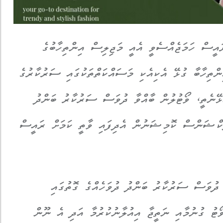
އީސް ހަމަޖެއްސެވީ އެއީ މަޖިލިސް އިންތިހާބުގެ
ްތިހާބާ ގުޅޭ އެކިއެކި މަސައްކަތްތަކުގައި ސަރުކާރުގެ
ުޅޭނެތީ، ވޯޓުލުން ބާއްވާ ދުވަސް ސަރުކާރު ބަންދު
ިލެކްޝަންސް ކޮމިޝަނުން އެދިފައި ވާތީ ކަމަށް ރައީސް
ދުވަސް ސަރުކާރު ބަންދު ދުވަހެއްގެ ގޮތުގައި
ވޯޓު ގުނުމާއި ނަތީޖާ އިއުލާނުކުރުމާ އަދި އެ ނޫން