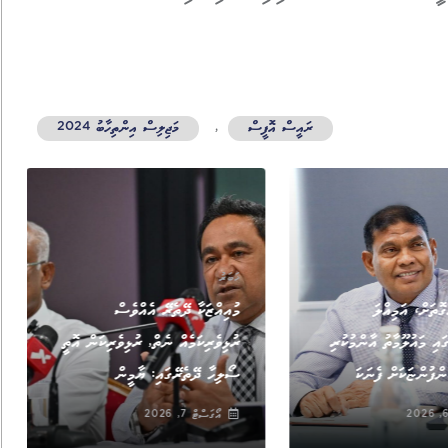
ރައީސް އޮފީސް
,
މަޖިލިސް އިންތިހާބު 2024
ޚަބަރު
ޮތަށް، އަމިއްލަ
މުއިއްޒަކާ ދޭތެރޭ އެއްވެސް
އި މައުލޫމާތު އާންމުކުރި
ރުޅިވެރިކަމެއް ނެތް, ރުޅިވެރިކަން އޮތީ
ްފުންޏަކަށް ފެނަކަ
ސޯލިހާ ދޭތެރޭގައި: ޔާމީން
އޯގަސްޓް 7, 2026