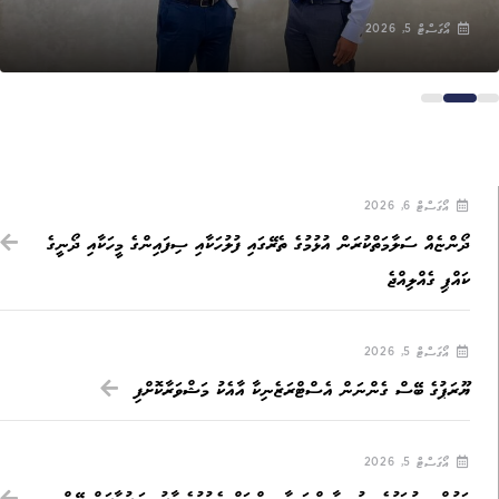
އޯގަސްޓް 5, 2026
އޯގަސްޓް 6, 2026
ދޯންޏެއް ސަލާމަތްކުރަން އުޅުމުގެ ތެރޭގައި ފުލުހަކާއި ސިފައިންގެ މީހަކާއި ދޯނީގެ
ކައްޕި ގެއްލިއްޖެ
އޯގަސްޓް 5, 2026
ޔޫރަޕުގެ ބޭސް ގެންނަން އެސްޓްރަޒެނިކާ އާއެކު މަޝްވަރާކޮށްފި
އޯގަސްޓް 5, 2026