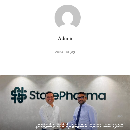
Admin
ޖޫން 10, 2024
ޚަބަރު
ޔޫރަޕުގެ ބޭސް ގެންނަން އެސްޓްރަޒެނިކާ އާއެކު މަޝްވަރާކޮށްފި