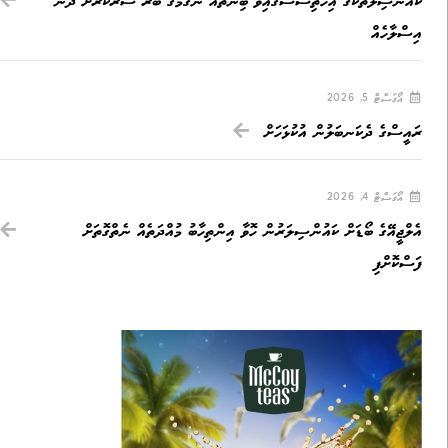
ކައުންސިލުތަކުގެ އިހުތިސާސްގައިވާ ބިންތައް ނެގުމުގެ ބާރު ސަރުކާރަށް ދޭން
އިސްލާހެއް
އޯގަސްޓް 5, 2026
ރައީސްގެ ދެކަނބަލުން އުކުޅަހަށް
އޯގަސްޓް 4, 2026
އެލްޖީއޭގެ ބޯޑަށް ކައުންސިލަރުން ހޮވާ އިންތިހާބު މުއްދަތެއް ނެތްގޮތަށް
ފަސްކޮށްފި