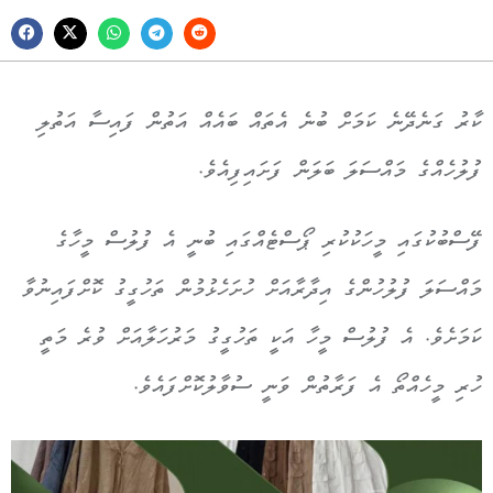
ކާރު ގަނެދޭނެ ކަމަށް ބުނެ އެތައް ބައެއް އަތުން ފައިސާ އަތުލި
ފުލުހެއްގެ މައްސަލަ ބަލަން ފަށައިފިއެވެ.
ފޭސްބުކުގައި މީހަކުކުރި ޕޯސްޓެއްގައި ބުނީ އެ ފުލުސް މީހާގެ
މައްސަލަ ފުލުހުންގެ އިދާރާއަށް ހުށަހެޅުމުން ތަހުގީގު ކޮށްފައިނުވާ
ކަމަށެވެ. އެ ފުލުސް މީހާ އަކީ ތަހުގީގު މަރުހަލާއަށް ވުރެ މަތީ
ހުރި މީހެއްތޯ އެ ފަރާތުން ވަނީ ސުވާލުކޮށްފައެވެ.