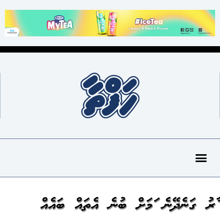
ކާރު ގަނެދޭނެ ކަމަށް ބުނެ އެތައް ބައެއް