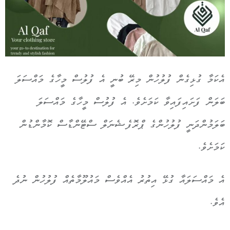
އެކަމާ ގުޅިގެން ފުލުހުން މިރޭ ބުނީ އެ ފުލުސް މީހާގެ މައްސަލަ
ބަލަން ފަށައިފައިވާ ކަމަށެވެ. އެ ފުލުސް މީހާގެ މައްސަލަ
ބަލަމުންދަނީ ފުލުހުންގެ ޕްރޮފެޝެނަލް ސްޓޭންޑާސް ކޮމާންޑުން
ކަމަށެވެ.
އެ މައްސަލައާ ގުޅޭ އިތުރު އެއްވެސް މައުލޫމާތެއް ފުލުހުން ނުދެ
އެވެ.