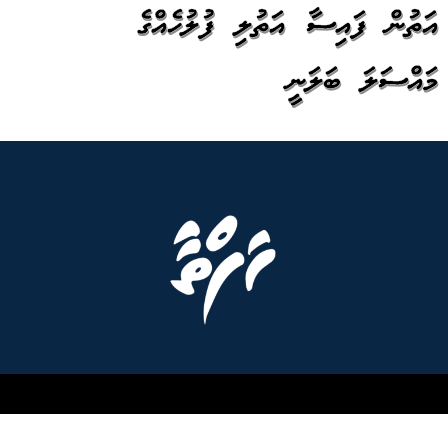
އަތުން ފައިސާ އަތުލި ފުލުހެއްގެ
މައްސަލަ ބަލަނީ