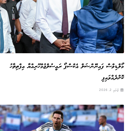
މޯލްޑިވްސް ފައިނޭންޝަލް އެކްސްޕޯ ރައީސުލްޖުމްހޫރިއްޔާ އިފްތިތާހު
ކޮށްދެއްވައިފި
ޖުލައި 2, 2026