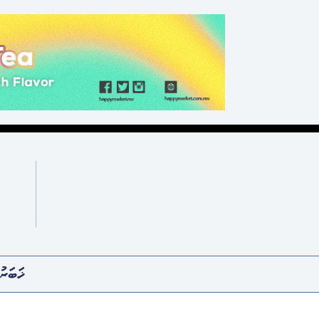
ޚަބަރު