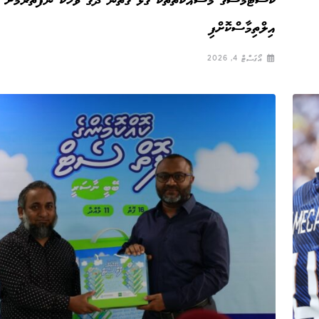
ކަސްޓަމްސްގެ މަސައްކަތްތަކާ ގުޅޭ ގޮތުން ދޮގު ވާހަކަ ނުފެތުރުމަށް
އިލްތިމާސްކޮށްފި
އޯގަސްޓް 4, 2026