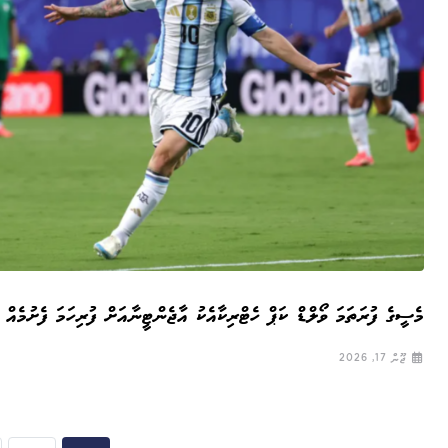
މެސީގެ ފުރަތަމަ ވޯލްޑް ކަޕް ހެޓްރިކާއެކު އާޖެންޓީނާއަށް ފުރިހަމަ ފެށުމެއް
ޖޫން 17, 2026