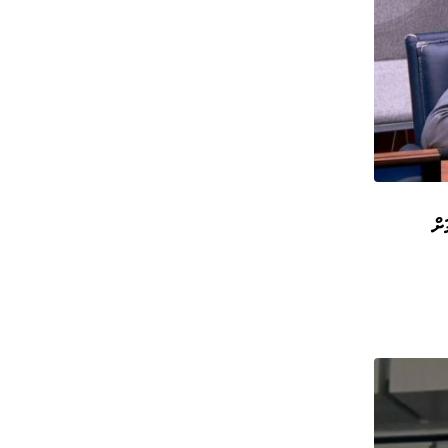
ުމަށް