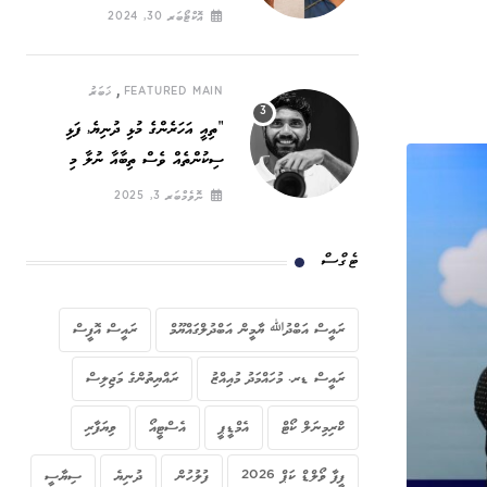
ހައްގީ ނަރަކަ
އޮކްޓޯބަރ 30, 2024
,
FEATURED MAIN
ޚަބަރު
”ތިއީ އަހަރެންގެ މުޅި ދުނިޔެ, ފަޅި
ސިކުންތެއް ވެސް ތިބާއާ ނުލާ މި
ދުނިޔޭގައި ހޭދަކުރާނީ ކިހިނެތް ހެއްޔެވެ!“
ނޮވެމްބަރ 3, 2025
ޓެގްސް
ރައީސް އަބްދުﷲ ޔާމީން އަބްދުލްގައްޔޫމް
ރައީސް އޮފީސް
ރައީސް ޑރ. މުހައްމަދު މުއިއްޒު
ރައްޔިތުންގެ މަޖިލިސް
ކްރިމިނަލް ކޯޓް
އެމްޑީޕީ
އެސްޓީއޯ
ވިޔަފާރި
ފީފާ ވޯލްޑް ކަޕް 2026
ފުލުހުން
ދުނިޔެ
ސިޔާސީ