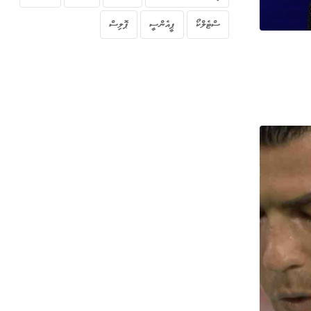
ސްޓެލްކޯ
ޕީއެންސީ
ޕޮލިސް