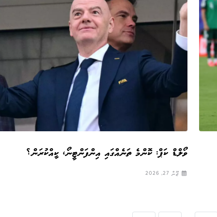
ވޯލްޑް ކަޕް: ކޮންމެ ތަނެއްގައި އިންފަންޓީނޯ، ކީއްކުރަން؟
ޖޫން 27, 2026