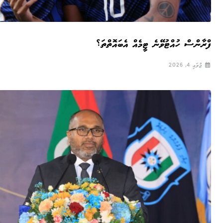
ފްރާންސް ހުއްޓުވޭނެ ޓީމެއް އެބައޮތްތަ؟
ޖުލައި 4, 2026