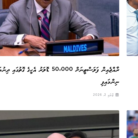
ރާއްޖެއިން ފަލަސްޠީނަށް 50،000 ޑޮލަރު އެހީގެ ގޮތުގައި ދިނ
ނިންމައިފި
ޖުލައި 2, 2026