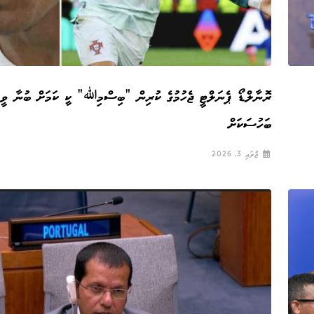
ރޮނާލްޑޯ ޕެނަލްޓީ ޖެހުމުގެ ކުރިން ”ބިސްމިﷲ“ ކީ ކަމަށް ބުނާ ވީޑ
ބަހުސަކަށް
ޖުލައި 3, 2026