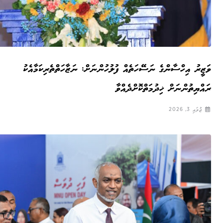
ވަޒީރު އިހްސާންގެ ނަސޭހަތެއް ފުލުހުންނަށް: ނަޒާހަތްތެރިކަމާއެކު
ރައްޔިތުންނަށް ޚިދުމަތްކޮށްދެއްވާ
ޖުލައި 3, 2026