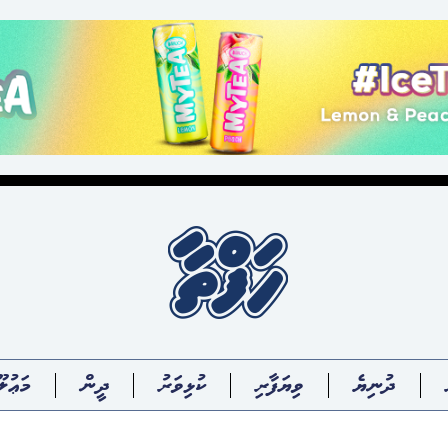
ދުނިޔެ
ވިޔަފާރި
ކުޅިވަރު
ދީން
މަޢުލޫ