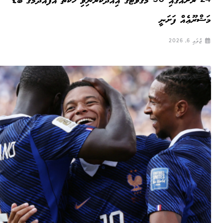
24 ރަށެއްގައި 50 މެގަވޮޓުގެ އިއާދަކުރަނިވި ހަކަތަ އުފެއްދުމުގެ ބޮޑު
މަޝްރޫޢެއް ފަށަނީ
ޖުލައި 6, 2026