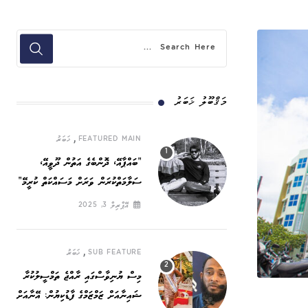
މަޤްބޫލު ޚަބަރު
,
FEATURED MAIN
ޚަބަރު
”ބައްޕާއޭ، ދޮންބެގެ އަތުން ދޫވީއޭ،
ސަލާމަތްކުރަން ވަރަށް މަސައްކަތް ކުރީމޭ“
އޭޕްރިލް 3, 2025
,
SUB FEATURE
ޚަބަރު
މިސް ޔުނިވާސްގައި ރާއްޖެ ތަމްސީލުކުރާ
ޝައިނާއަށް ޒަމްޒަމްގެ ފާޑުކިޔުން: އޭނާއަށް