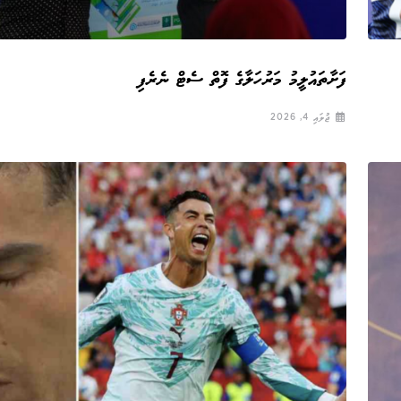
ފަށާތައުލީމު މަރުހަލާގެ ފޮތް ސެޓް ނެރެފި
ޖުލައި 4, 2026