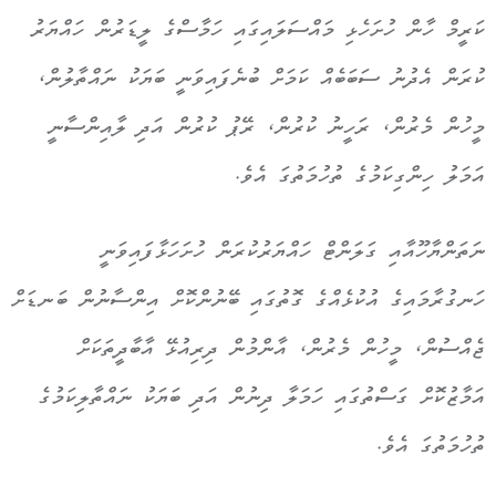
ކަރީމް ހާން ހުށަހެޅި މައްސަލައިގައި ހަމާސްގެ ލީޑަރުން ހައްޔަރު
ކުރަން އެދުނު ސަބަބެއް ކަމަށް ބުނެފައިވަނީ ބަޔަކު ނައްތާލުން،
މީހުން މެރުން، ރަހީނު ކުރުން، ރޭޕު ކުރުން އަދި ލާއިންސާނީ
އަމަލު ހިންގިކަމުގެ ތުހުމަތުގަ އެވެ.
ނަތަންޔާހޫއާއި ގަލަންޓް ހައްޔަރުކުރަން ހުށަހަޅާފައިވަނީ
ހަނގުރާމައިގެ އުކުޅެއްގެ ގޮތުގައި ބޭނުންކޮށް އިންސާނުން ބަނޑަށް
ޖެއްސުން، މީހުން މެރުން، އާންމުން ދިރިއުޅޭ އާބާދީތަކަށް
އަމާޒުކޮށް ގަސްތުގައި ހަމަލާ ދިނުން އަދި ބަޔަކު ނައްތާލިކަމުގެ
ތުހުމަތުގަ އެވެ.