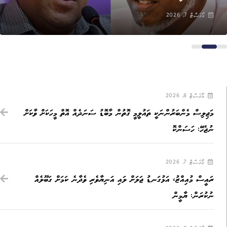
އޯގަސްޓް 7, 2026
އޯގަސްޓް 8, 2026
މަޖިލިސް މެންބަރުންނަކީ ތައުލީމީ ގޮތުން މާބޮޑު ސަނަދެއް އޮތް މީހަކަށް ވާކަށް
ނުޖެހޭ: ހަސަންކޮ
އޯގަސްޓް 7, 2026
ރައީސް މުއިއްޒު، އަޅުގަނޑު ޖަލަށް ލައި އަނިޔާވެރި ވެދާނެ ކަމަށް ގަބޫލެއް
ނުކުރަން: ޔާމީން