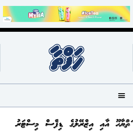
ނަތަންޔާހޫ އާއި އިޒްރޭލުގެ ޑިފެންސް މިނިސްޓަރު