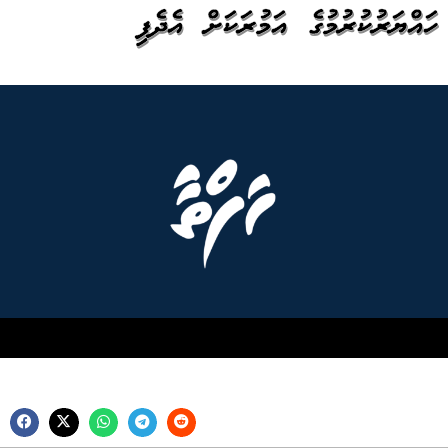
ހައްޔަރުކުރުމުގެ އަމުރަކަށް އެދެފި