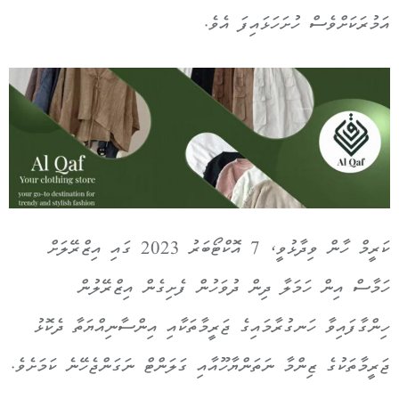
އަމުރަކަށްވެސް ހުށަހަޅައިފަ އެވެ.
ކަރީމް ހާން ވިދާޅުވީ، 7 އޮކްޓޯބަރު 2023 ގައި އިޒްރޭލަށް
ހަމާސް އިން ހަމަލާ ދިން ދުވަހުން ފެށިގެން އިޒްރޭލުން
ހިންގާފައިވާ ހަނގުރާމައިގެ ޖަރީމާތަކާއި އިންސާނިއްޔަތާ ދެކޮޅު
ޖަރީމާތަކުގެ ޒިންމާ ނަތަންޔާހޫއާއި ގަލަންޓް ނަގަންޖެހޭނެ ކަމަށެވެ.