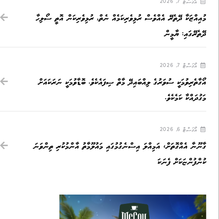
އޯގަސްޓް 7, 2026
މުއިއްޒަކާ ދޭތެރޭ އެއްވެސް ރުޅިވެރިކަމެއް ނެތް, ރުޅިވެރިކަން އޮތީ ސޯލިހާ
ދޭތެރޭގައި: ޔާމީން
އޯގަސްޓް 7, 2026
އޯގާތެރިވުމަކީ ސުވަރުގެ ލިއްބައިދޭ މާތް ސިފައެކެވެ. ބޮޑާވުމަކީ ނަރަކައަށް
މަގުދައްކާ ކަމެކެވެ.
އޯގަސްޓް 6, 2026
ގާނޫނާ އެއްގޮތަށް، އަމިއްލަ އިސްނެގުމުގައި މައުލޫމާތު އާންމުކުރި ތިންވަނަ
ކުންފުންޏަކަށް ފެނަކަ