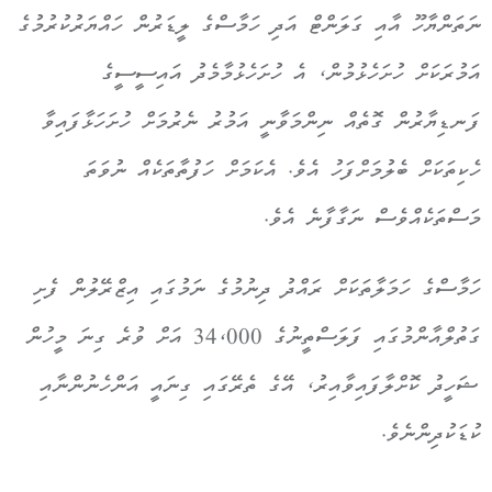
ނަތަންޔާހޫ އާއި ގަލަންޓް އަދި ހަމާސްގެ ލީޑަރުން ހައްޔަރުކުރުމުގެ
އަމުރަކަށް ހުށަހެޅުމުން، އެ ހުށަހެޅުމާމެދު އައިސީސީގެ
ފަނޑިޔާރުން ގޮތެއް ނިންމަވާނީ އަމުރު ނެރުމަށް ހުށަހަޅާފައިވާ
ހެކިތަކަށް ބެލުމަށްފަހު އެވެ. އެކަމަށް ހަފުތާތަކެއް ނުވަތަ
މަސްތަކެއްވެސް ނަގާފާނެ އެވެ.
ހަމާސްގެ ހަމަލާތަކަށް ރައްދު ދިނުމުގެ ނަމުގައި އިޒްރޭލުން ފެށި
ގަތުލްއާންމުގައި ފަލަސްތީނުގެ 34،000 އަށް ވުރެ ގިނަ މީހުން
ޝަހީދު ކޮށްލާފައިވާއިރު، އޭގެ ތެރޭގައި ގިނައީ އަންހެނުންނާއި
ކުޑަކުދިންނެވެ.