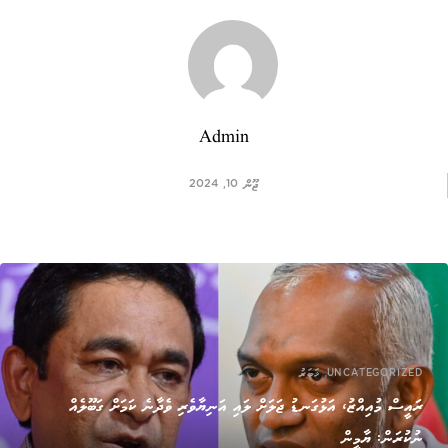
Admin
ޖޫން 10, 2024
,
UNCATEGORIZED
ޚަބަރު
ރައީސް މުއިއްޒު، އަޅުގަނޑު ޖަލަށް ލައި އަނިޔާވެރި ވެދާނެ ކަމަށް ގަބޫލެއް
ނުކުރަން: ޔާމީން