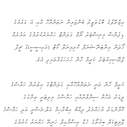
އިޒްރޭލުގެ ބޮޑުވަޒީރު ބެންޖަމިން ނަތަންޔާހޫ އާއި އެ ގައުމުގެ
ޑިފެންސް މިނިސްޓަރު ޔޯވް ގަލަންޓް ހައްޔަރުކުރުމުގެ އަމުރެއް
ހޯދަން އިންޓަނޭޝަނަލް ކްރިމިނަލް ކޯޓް (އައިސީސީ)ގެ ޗީފް
ޕްރޮސިކިއުޓަރު ކަރީމް ހާން ހުށަހަޅުއްވައިފި އެވެ.
ކަރީމް ހާން ވަނީ ނަތަންޔާހޫއާއި ގަލަންޓްގެ އިތުރުން ހަމާސްގެ
ލީޑަރު ޔަހްޔާ ސިންވާރްއާއި ހަމާސްގެ މިލިޓަރީ ވިންގުގެ
ކޮމާންޑަރު މުހައްމަދު ދިއާބް އިބްރާހިމް އަލް-މަސްރީ އަދި ހަމާސްގެ
ޕޮލިޓިކަލް ބިއުރޯގެ ހެޑް އިސްމާއިލް ހަނީޔޭ ހައްޔަރު ކުރުމުގެ