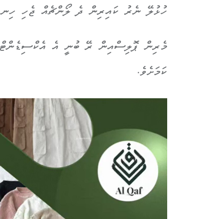
ހުޅުލޭ ނެރު ކައިރިން ދެ ލޯންޗެއް ޖެހި ހިނގި
ކަމަށެވެ.