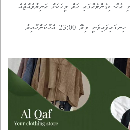
 އެކްސިޑެންޓެއްގައި ހަތް މީހަކަށް އަނިޔާވެއްޖެއެ
މެރިން ޕޮލިސްއިން ރޭ ބުނީ އެ އެކްސިޑެންޓް ހިނގައިފައިވަނީ މިރޭ 23:00 އެހާކަންހާއިރު