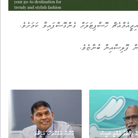
ިޖީއެމްއެޗް ހޮސްޕިޓަލަށް ގެންގޮސްފައިވާ ކަމަށެވެ.
ން ފޮލިސްއިން ބުންޏެވެ.
,
,
UNCAT
ޚަބަރު
ޚަބަރު
ވިޔަފާރި
މް ވިދާޅުވެ ދެއްވީ ރައީސް
ގާނޫނާ އެއްގޮތަށް، އަމިއްލަ