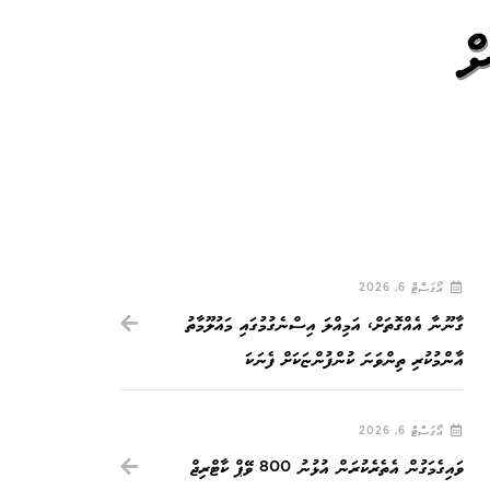
ް
އޯގަސްޓް 6, 2026
ގާނޫނާ އެއްގޮތަށް، އަމިއްލަ އިސްނެގުމުގައި މައުލޫމާތު
އާންމުކުރި ތިންވަނަ ކުންފުންޏަކަށް ފެނަކަ
އޯގަސްޓް 6, 2026
ވައިގެމަގުން އެތެރެކުރަން އުޅުނު 800 ވޭޕް ކާޓްރިޖް