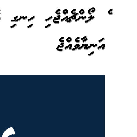
ދެ ލޯންޗެއްޖެހި ހިނގި އ
އަނިޔާވެއްޖެ