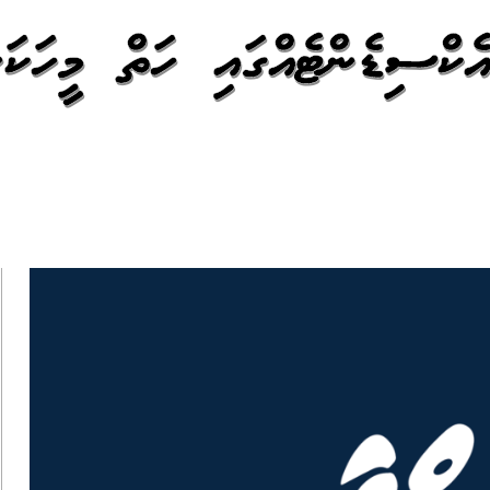
ެކްސިޑެންޓެއްގައި ހަތް މީހަކަށ