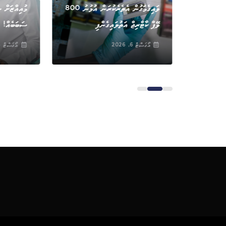
ންމުކުރި
ވައިގެމަގުން އެތެރެކުރަން އުޅުނު 800
މުއިއްޒަށް ސ
ަކަ
ވޭޕް ކާޓްރިޖް އަތުލައިގެންފި
ސަބަބެއް!
އޯގަސްޓް 6, 2026
އޯގަސްޓް 6, 2026