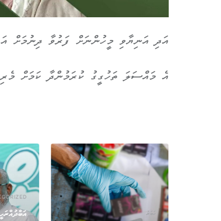
އަދި އަނިޔާވި މީހުންނަށް ފަރުވާ ދިނުމަށް އައ
އެ މައްސަލަ ތަހުގީގު ކުރަމުންދާ ކަމަށް މެރި
EGORIZED
އަބްދުއްރަހީ
ޚަބަރު