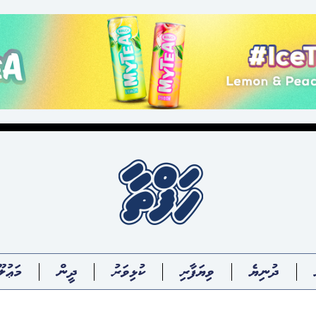
ދުނިޔެ
ވިޔަފާރި
ކުޅިވަރު
ދީން
މަޢުލޫ