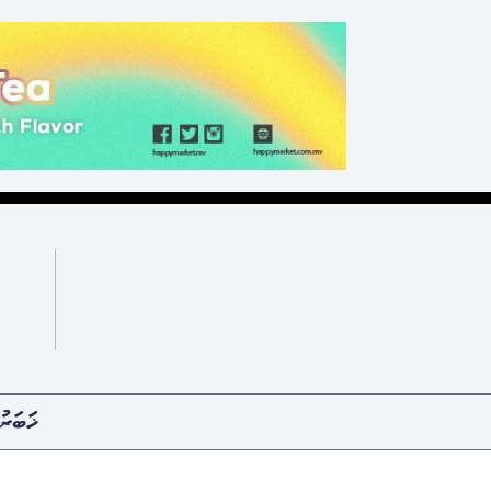
ޚަބަރު