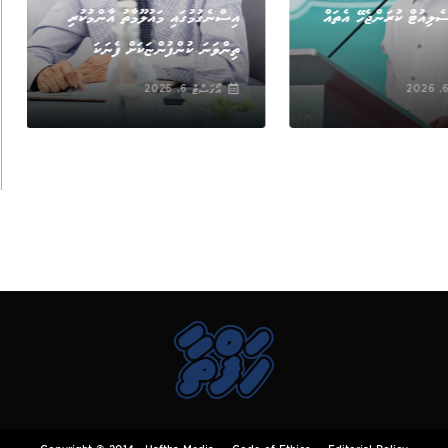
ެލިއުޓް ކުރަންޖެހޭ އެތައް
އިސްނެގުމުގައި މައުލޫމާތު އާންމުކުރި
ތިންވަނަ ކުންފުންޏަކަށް ފެނަކަ
އޯގަސްޓް 6, 2026