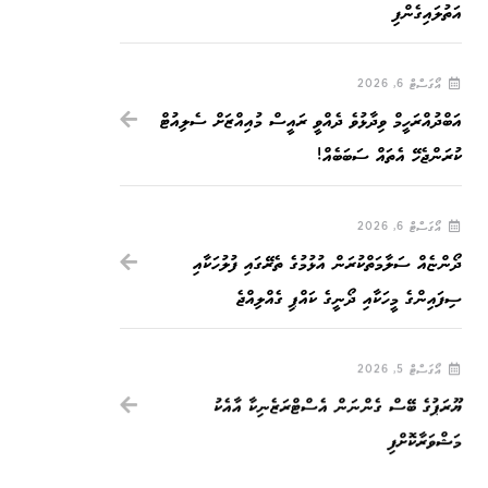
އަތުލައިގެންފި
އޯގަސްޓް 6, 2026
އަބްދުއްރަހީމް ވިދާޅުވެ ދެއްވީ ރައީސް މުއިއްޒަށް ސެލިއުޓް
ކުރަންޖެހޭ އެތައް ސަބަބެއް!
އޯގަސްޓް 6, 2026
ދޯންޏެއް ސަލާމަތްކުރަން އުޅުމުގެ ތެރޭގައި ފުލުހަކާއި
ސިފައިންގެ މީހަކާއި ދޯނީގެ ކައްޕި ގެއްލިއްޖެ
އޯގަސްޓް 5, 2026
ޔޫރަޕުގެ ބޭސް ގެންނަން އެސްޓްރަޒެނިކާ އާއެކު
މަޝްވަރާކޮށްފި