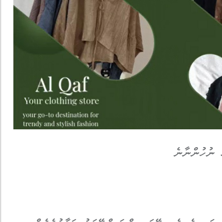
 ނުހުންނާނެ