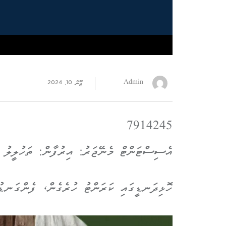
Admin
ޖޫން 10, 2024
7914245
އެސިސްޓަންޓް މެނޭޖަރު: އިރުފާން: ތަހުލީލު
ހޮޅިދަނޑީގައި ކަރަންޓު ހުރެގެން، ފެންގަނޑު