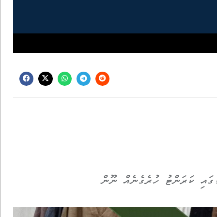
ގައި ކަރަންޓު ހުރެގެނެއް ނޫން