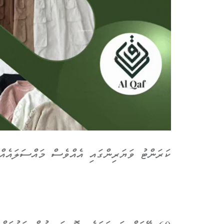
ކަރަންޓު ވަޔަރިންގައި އެއްވެސް މައްސަލައެއް