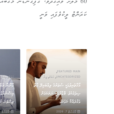
60 މޭލަށް ވައިގަދަވެ، ގޮފިގަނޑުން މަގުބައް
ކަރަންޓު ލީކުވެފައި ވަނީ
,
FEATURED MAIN
,
,
,
UNCATEGORIZED
ޚަބަރު
ދީން
ޚަބަރު
ވިޔަފާރި
އޯގާތެރިވުމަކީ ސުވަރުގެ ލިއްބައިދޭ މާތް
ގާނޫނާ އެއްގ
ިކަން އޮތީ
ސިފައެކެވެ. ބޮޑާވުމަކީ ނަރަކައަށް
އިސްނެގުމުގަ
މަގުދައްކާ ކަމެކެވެ.
ތިންވަނަ ކުނ
އޯގަސްޓް 7, 2026
އޯގަސްޓް 6, 2026