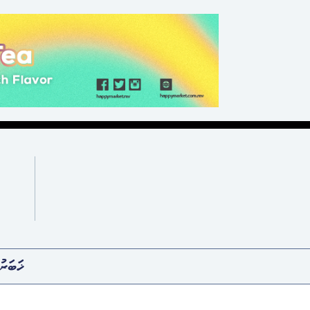
ޚަބަރު