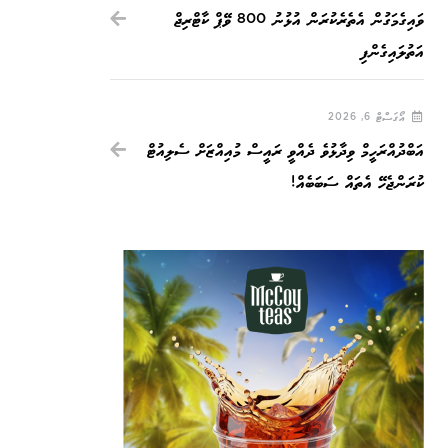
ވައިގެމަގުން އެތެރެކުރަން އުޅުނު 800 ވޭޕް ކާޓްރިޖް
އަތުލައިގެންފި
އޯގަސްޓް 6, 2026
އަބްދުއްރަހީމް ވިދާޅުވެ ދެއްވީ ރައީސް މުއިއްޒަށް ސެލިއުޓް
ކުރަންޖެހޭ އެތައް ސަބަބެއް!