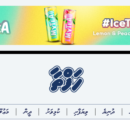
ދުނިޔެ
ވިޔަފާރި
ކުޅިވަރު
ދީން
މަޢުލޫ