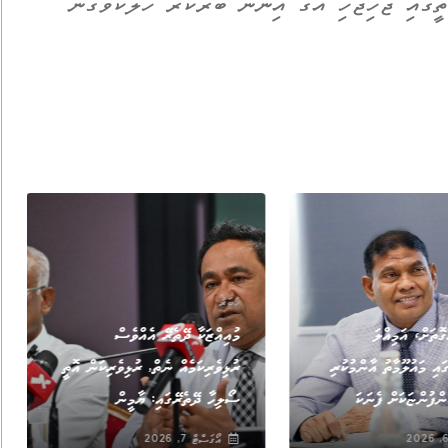
ތީގައި ޖެހިޖެހި އޭގަ އިންނަ ބްރޭކަރު ހަލާކުވެގެން
ޚަބަރު
ޮތަށް، އަމިއްލަ
މުއިއްޒަކާ ދޭތެރޭ އެއްވެސް
އި މައުލޫމާތު އާންމުކުރި
ރުޅިވެރިކަމެއް ނެތް, ރުޅިވެރިކަން އޮތީ
ްފުންޏަކަށް ފެނަކަ
ސޯލިހާ ދޭތެރޭގައި: ޔާމީން
އޯގަސްޓް 7, 2026