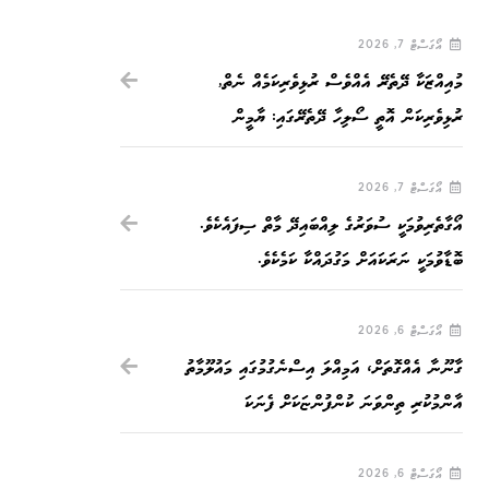
އޯގަސްޓް 7, 2026
މުއިއްޒަކާ ދޭތެރޭ އެއްވެސް ރުޅިވެރިކަމެއް ނެތް,
ރުޅިވެރިކަން އޮތީ ސޯލިހާ ދޭތެރޭގައި: ޔާމީން
އޯގަސްޓް 7, 2026
އޯގާތެރިވުމަކީ ސުވަރުގެ ލިއްބައިދޭ މާތް ސިފައެކެވެ.
ބޮޑާވުމަކީ ނަރަކައަށް މަގުދައްކާ ކަމެކެވެ.
އޯގަސްޓް 6, 2026
ގާނޫނާ އެއްގޮތަށް، އަމިއްލަ އިސްނެގުމުގައި މައުލޫމާތު
އާންމުކުރި ތިންވަނަ ކުންފުންޏަކަށް ފެނަކަ
އޯގަސްޓް 6, 2026