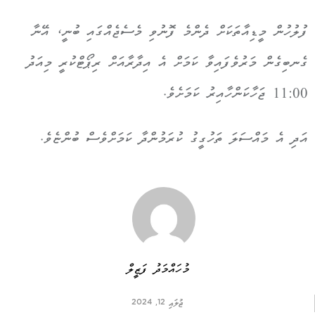
ފުލުހުން މީޑިއާތަކަށް ދެންމެ ފޮނުވި މެސެޖެއްގައި ބުނީ، އޭނާ
ގެނބިގެން މަރުވެފައިވާ ކަމަށް އެ އިދާރާއަށް ރިޕޯޓްކުރީ މިއަދު
11:00 ޖަހާކަންހާއިރު ކަމަށެވެ.
އަދި އެ މައްސަލަ ތަހުގީގު ކުރަމުންދާ ކަމަށްވެސް ބުންޏެވެ.
މުހައްމަދު ފަޒީލް
ޖުލައި 12, 2024