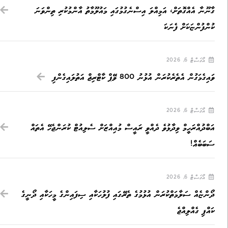
ގާނޫނާ އެއްގޮތަށް، އަމިއްލަ އިސްނެގުމުގައި މައުލޫމާތު އާންމުކުރި ތިންވަނަ
ކުންފުންޏަކަށް ފެނަކަ
އޯގަސްޓް 6, 2026
ވައިގެމަގުން އެތެރެކުރަން އުޅުނު 800 ވޭޕް ކާޓްރިޖް އަތުލައިގެންފި
އޯގަސްޓް 6, 2026
އަބްދުއްރަހީމް ވިދާޅުވެ ދެއްވީ ރައީސް މުއިއްޒަށް ސެލިއުޓް ކުރަންޖެހޭ އެތައް
ސަބަބެއް!
އޯގަސްޓް 6, 2026
ދޯންޏެއް ސަލާމަތްކުރަން އުޅުމުގެ ތެރޭގައި ފުލުހަކާއި ސިފައިންގެ މީހަކާއި ދޯނީގެ
ކައްޕި ގެއްލިއްޖެ