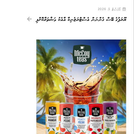
އޯގަސްޓް 5, 2026
ޔޫރަޕުގެ ބޭސް ގެންނަން އެސްޓްރަޒެނިކާ އާއެކު މަޝްވަރާކޮށްފި