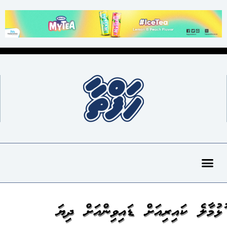
ހުޅުމާލެ ކައިރިއަށް ޑައިވިންއަށް ދިޔަ