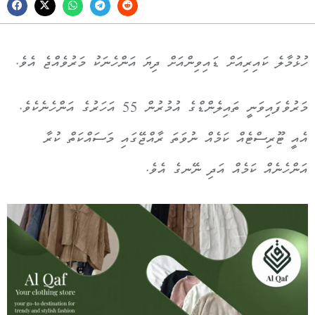
ހުޅުމާލެ ކައިރިއަށް ޑައިވިންއަށް ދިޔަ އަންހެނަކު މަރުވެއްޖެ އެވެ.
މަރުވެފައިވަނީ ތައިލެންޑްގެ އުމުރުން 55 އަހަރުގެ އަންހެނެކެވެ.
އެއީ ޓޫރިސްޓެއް ކަމެއް ނުވަތަ ރާއްޖޭގައި މަސައްކަތް ކުރާ
އަންހެނެއް ކަމެއް އަދި ނޭނގެ އެވެ.