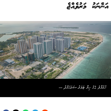
އަންހެނަކު މަރުވެއްޖެ
ހުޅުމާލެ 2ގެ ހިޔާ ޓަވަރު ސަރަހައްދު ---