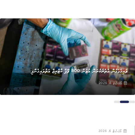
ޚަބަރު
ވައިގެމަގުން އެތެރެކުރަން އުޅުނު 800 ވޭޕް ކާޓްރިޖް އަތުލައިގެންފި
އޯގަސްޓް 6, 2026
އޯގަސްޓް 6, 2026