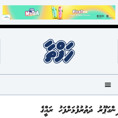
ސިންގަޕޫރު ދަތުރުފުޅަށްފަހު ރައީސްގެ