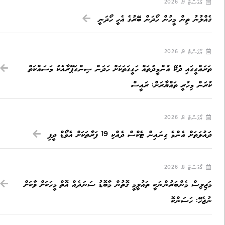
އޯގަސްޓް 9, 2026
ގެއްލުނު ތިން މީހުން ހޯދަން ބޭރުގެ އެހީ ހޯދަނީ
އޯގަސްޓް 9, 2026
ތަރައްގީގައި ދެކޭ އުންމީދުތައް ހަގީގަތަކަށް ހަދަން ސިންގަޕޫރާއެކު މަސައްކަތް
ކުރަން މިހުރީ ތައްޔާރަށް: ރައީސް
އޯގަސްޓް 8, 2026
ދައުލަތަށް އެންމެ ގިނައިން ޓެކްސް ދެއްކި 19 ފަރާތަކަށް އެވޯޑް ދީފި
އޯގަސްޓް 8, 2026
މަޖިލިސް މެންބަރުންނަކީ ތައުލީމީ ގޮތުން މާބޮޑު ސަނަދެއް އޮތް މީހަކަށް ވާކަށް
ނުޖެހޭ: ހަސަންކޮ