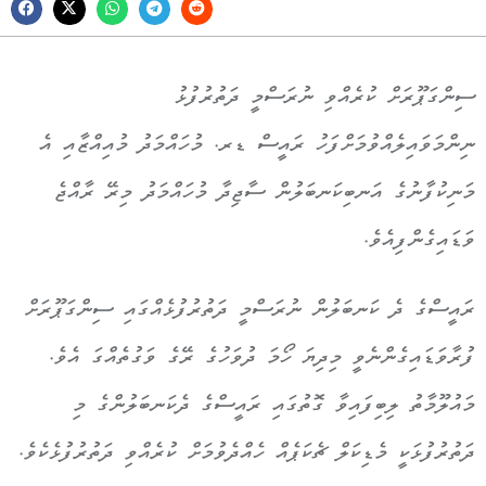
ސިންގަޕޫރަށް ކުރެއްވި ނުރަސްމީ ދަތުރުފުޅު
ނިންމަވައިލެއްވުމަށްފަހު ރައީސް ޑރ. މުހައްމަދު މުއިއްޒާއި އެ
މަނިކުފާނުގެ އަނބިކަނބަލުން ސާޖިދާ މުހައްމަދު މިރޭ ރާއްޖެ
ވަޑައިގެންފިއެވެ.
ރައީސްގެ ދެ ކަނބަލުން ނުރަސްމީ ދަތުރުފުޅެއްގައި ސިންގަޕޫރަށް
ފުރާވަޑައިގެންނެވީ މިދިޔަ ހޯމަ ދުވަހުގެ ރޭގެ ވަގުތެއްގަ އެވެ.
މައުލޫމާތު ލިބިފައިވާ ގޮތުގައި ރައީސްގެ ދެކަނބަލުންގެ މި
ދަތުރުފުޅަކީ މެޑިކަލް ޗެކަޕެއް ހެއްދެވުމަށް ކުރެއްވި ދަތުރުފުޅެކެވެ.