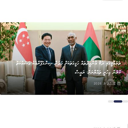
ޚަބަރު
ތަރައްގީގައި ދެކޭ އުންމީދުތައް ހަގީގަތަކަށް ހަދަން ސިންގަޕޫރާއެކު މަސައްކަތް
ކުރަން މިހުރީ ތައްޔާރަށް: ރައީސް
އޯގަސްޓް 9, 2026