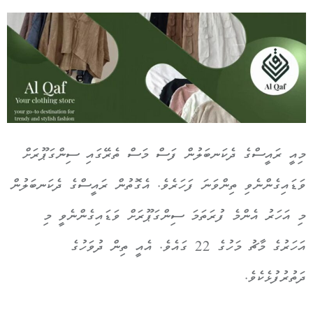
މިއީ ރައީސްގެ ދެކަނބަލުން ފަސް މަސް ތެރޭގައި ސިންގަޕޫރަށް
ވަޑައިގެންނެވި ތިންވަނަ ފަހަރެވެ. އެގޮތުން ރައީސްގެ ދެކަނބަލުން
މި އަހަރު އެންމެ ފުރަތަމަ ސިންގަޕޫރަށް ވަޑައިގެންނެވީ މި
އަހަރުގެ މާޗު މަހުގެ 22 ގައެވެ. އެއީ ތިން ދުވަހުގެ
ދަތުރުފުޅެކެވެ.