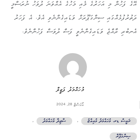
އޭގެ ފަހުން މި އަހަރުގެ މެއި މަހުގެ އެއްވަނަ ދުވަހު ނުރަސްމީ
ދަތުރުފުޅެއްގައި ސިންގަޕޫރަށް ވަޑައިގެންނެވި އެވެ. އެ ފަހަރު
އެނބުރި ރާއްޖެ ވަޑައިގެންނެވީ ފަސް ދުވަސް ފަހުންނެވެ.
މުހައްމަދު ފަޒީލް
އޯގަސްޓް 28, 2024
ރައީސް ޑރ. މުހައްމަދު މުއިއްޒު
,
ސާޖިދާ މުހައްމަދު
,
ސިންގަޕޫރް