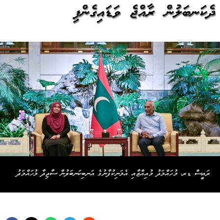
ދެކަނބަލުން ރާއްޖެ ވަޑައިގެންފި
ރައީސް ޑރ. މުހައްމަދު މުއިއްޒާއި އެމަނިކުފާނުގެ އަނބިކަނބަލުން ސާޖިދާ މުހައްމަދު