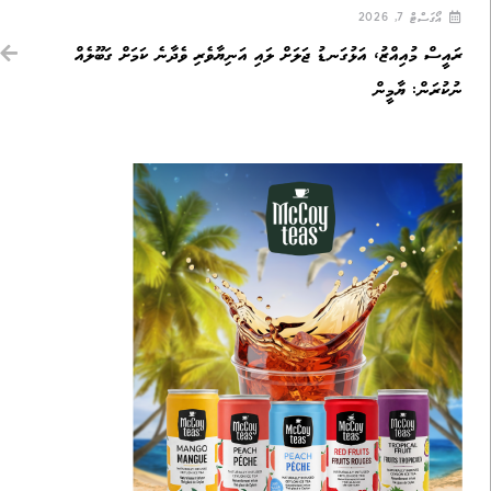
އޯގަސްޓް 7, 2026
ރައީސް މުއިއްޒު، އަޅުގަނޑު ޖަލަށް ލައި އަނިޔާވެރި ވެދާނެ ކަމަށް ގަބޫލެއް
ނުކުރަން: ޔާމީން