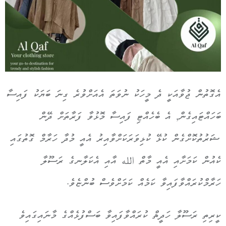
އެގޮތުން ޖުވާއަކީ ދެ މީހަކު ނުވަތަ އެއަށްވުރެ ގިނަ ބަޔަކު ފައިސާ
ބަހައްޓައިގެން, އެ ބެހެއްޓި ފައިސާ މޮޅުވާ ފަރާތަށް ދޭން
ޝަރުތުކޮށްގެން ކުޅޭ ކުޅިވަރަކަށްވާއިރު އެއީ މުދާ ހަރާމް ގޮތުގައި
ކެއުން ކަމަށާއި އެއީ މާތް الله އާއި އެކަލާނގެ ރަސޫލާ
ހަރާމްކުރައްވާފައިވާ ކަމެއް ކަމަށްވެސް ބުންޏެވެ.
ކީރިތި ރަސޫލާ ހަދީޡް ކުރައްވާފައިވާ ބަސްފުޅެއްގެ މާނައިގައިވެ