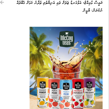
ރައީސް މުއިއްޒު، އަޅުގަނޑު ޖަލަށް ލައި އަނިޔާވެރި ވެދާނެ ކަމަށް ގަބޫލެއް
ނުކުރަން: ޔާމީން