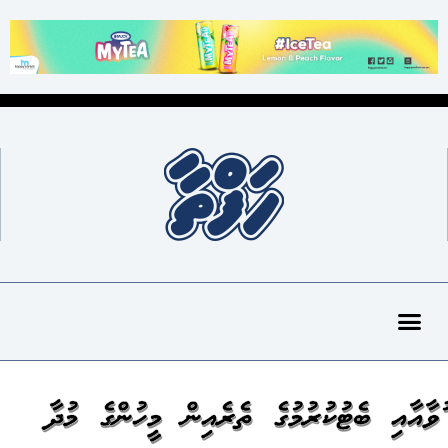
ޖުވާއާއި ބެޓުކުރުމުގެ ތެރެއިން މީހުންގެ މުދާ