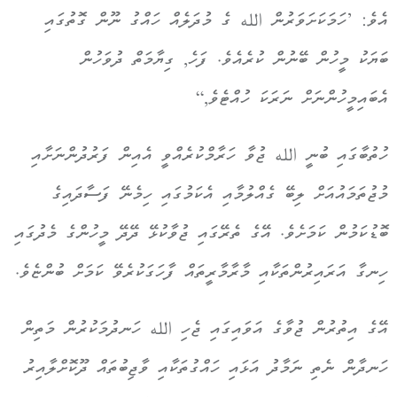
އެވެ: ’ހަމަކަށަވަރުން الله ގެ މުދަލެއް ހައްގު ނޫން ގޮތުގައި
ބަޔަކު މީހުން ބޭނުން ކުރެއެވެ. ފަހެ, ގިޔާމަތް ދުވަހުން
އެބައިމީހުންނަށް ނަރަކަ ހުއްޓެވެ,“
ހުތުބާގައި ބުނީ الله ޖުވާ ހަރާމްކުރެއްވީ އެއިން ފަރުދުންނަށާއި
މުޖުތަމައުއަށް ލިބޭ ގެއްލުމާއި އެކަމުގައި ހިމެނޭ ފަސާދައިގެ
ބޮޑުކަމުން ކަމަށެވެ. އޭގެ ތެރޭގައި ޖުވާކުޅޭ ދޭދޭ މީހުންގެ މެދުގައި
ހިނގާ އަރައިރުންތަކާއި މާރާމާރީތައް ފާހަގަކުރެވޭ ކަމަށް ބުންޏެވެ.
އޭގެ އިތުރުން ޖުވާގެ އަވައިގައި ޖެހި الله ހަނދުމަކުރުން މަތިން
ހަނދާން ނެތި ނަމާދު އަޅައި ހައްގުތަކާއި ވާޖިބުތައް ދޫކޮށްލާއިރު