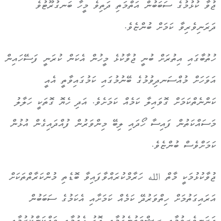
ޖުވާ ކުޅުމުގެ ސަބަބުން އަތްމަތި ދަތިވެ މީހާ ބަނގުރޫޓުވެ
ދަރަނިވެރިވާ ކަމަށް ބުންޏެވެ.
ހުތުބާގައި އިތުރަށް ބުނީ ޖުވާކުޅެ މީހުން އެކަން ކުރަނީ ފަސޭހައިން
އަވަހަށް މުއްސަނދިވުމުގެ ބޭނުމުގައި ކަމުގައިވާތީ އެއީ
ކަންނެތްކަމަށް ގޮވައިލާ ކަމެއް ކަމަށެވެ. އަދި ހެޔޮ ގޮތަކީ ހަލާލު
މަސައްކަތުން ފައިސާ ހޯދައި ލިބޭ މިންވަރުން ފުއްދައިގެން އުޅުން
ކަމަށްވެސް ބުންޏެވެ.
ޖުވާކުޅުމަކީ މާތް الله ހަރާމްކުރައްވާފައިވާ ބޮޑެތި މުންކަރާތްތަކަށް
އަރައިގަތުމަށް ހިތްވަރުދޭ ކަމެއް ކަމަށާއި އެކަމުގެ ސަބަބުން