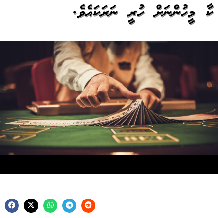
ކާ މީހުންނަށް ހުރީ ނަރަކައެވެ.