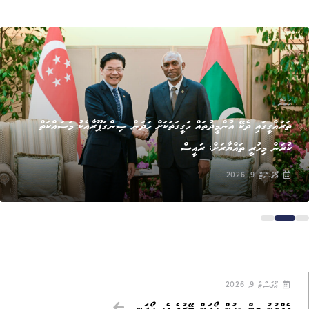
ޚަބަރު
ތަރައްގީގައި ދެކޭ އުންމީދުތައް ހަގީގަތަކަށް ހަދަން ސިންގަޕޫރާއެކު މަސައްކަތް
ކުރަން މިހުރީ ތައްޔާރަށް: ރައީސް
އޯގަސްޓް 9, 2026
އޯގަސްޓް 9, 2026
ގެއްލުނު ތިން މީހުން ހޯދަން ބޭރުގެ އެހީ ހޯދަނީ