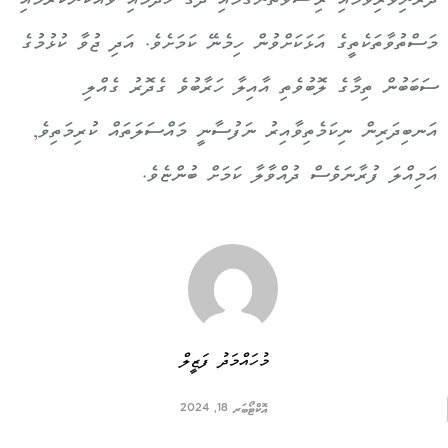
ދަރަނިވެރިވުމާއި ރިޝްވަތުނެގުމާއި ދޮގު ހެދުމާއި ވައްކަންކުރުމާއި
މަސްތުވާތަކެތީގެ އަޅަކަށްވުން ހިމެނޭ ކަމަށެވެ. އަދި ޖުވާ ކުޅުމުގެ
ސަބަބުން ތިމާގެ ލޮބުވެތި އާއިލާ ހަރާބުވެ ގެދޮރު ގެއްލި
އަނބިދަރިން ނިކަމެތިވާއިރު ނަފުސާނީ މައްސަލަތައް ކުރިމަތިވެ,
އަމިއްލަ ފުރާނަވެސް ދުއްވާލާ ކަމަށް ބުންޏެވެ.
މުހައްމަދު ފަޒީލް
އޮކްޓޯބަރ 18, 2024