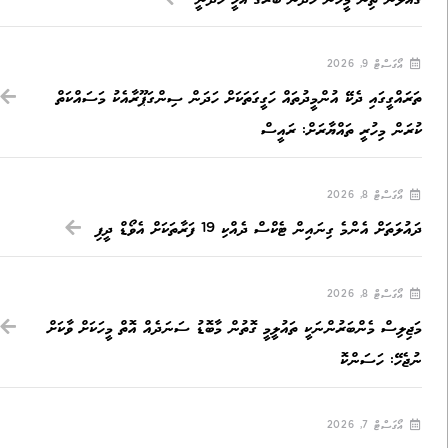
އޯގަސްޓް 9, 2026
ތަރައްގީގައި ދެކޭ އުންމީދުތައް ހަގީގަތަކަށް ހަދަން ސިންގަޕޫރާއެކު މަސައްކަތް
ކުރަން މިހުރީ ތައްޔާރަށް: ރައީސް
އޯގަސްޓް 8, 2026
ދައުލަތަށް އެންމެ ގިނައިން ޓެކްސް ދެއްކި 19 ފަރާތަކަށް އެވޯޑް ދީފި
އޯގަސްޓް 8, 2026
މަޖިލިސް މެންބަރުންނަކީ ތައުލީމީ ގޮތުން މާބޮޑު ސަނަދެއް އޮތް މީހަކަށް ވާކަށް
ނުޖެހޭ: ހަސަންކޮ
އޯގަސްޓް 7, 2026