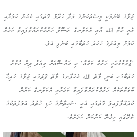
ޖުވާގެ ބޭނުމަކީ މީސްތަކުންގެ މުދާ ހަރާމް ގޮތުގައި ކެއުން ކަމަށާއި
އެއީ މާތް الله އާއި އެކަލާނގެ ރަސޫލާ ހަރާމްކުރައްވާފައިވާ ކަމެއް
ކަމަށް މިއަދުގެ ހުކުރު ހުތުބާގައި ބުނެފި އެވެ.
’ޖުވާކުޅުމަކީ ހަރާމް ކަމެއް‘ މި މައުޟޫއަށް މިއަދު ދިން ހުކުރު
ހުތުބާގައި ބުނީ, މާތް الله އެކަލާނގެ މާތް ފޮތުގައި ޖުވާގެ ހުރިހާ
ބާވަތްތަކެއް ހަރާމްކުރައްވާފައިވާ ކަމަށާއި އެކަލާނގެ ބަޔާން
ކުރައްވާފައިވަ ގޮތުގައި އެއީ ޝައިތާނާގެ ހަޑި ހުތުރު އަމަލުތަކުގެ
ތެރޭގައި ހިމެނޭ ކަންކަން ކަމަށެވެ.