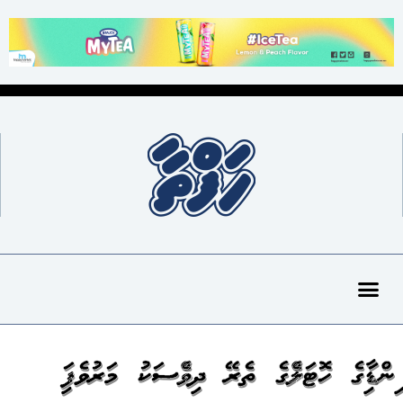
އިންޑިއާގެ ހޮޓަލެއްގެ ތެރޭ ދިވެއްސަކު މަރުވެފައި