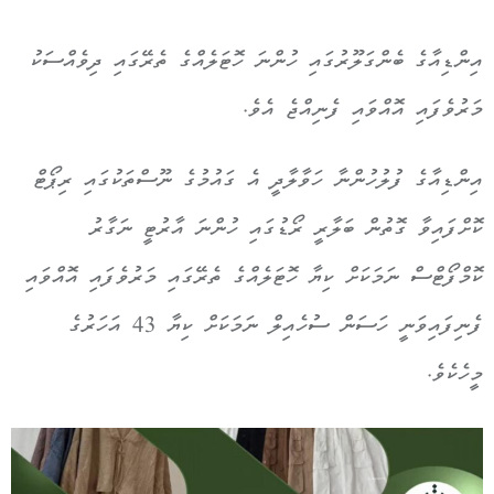
އިންޑިއާގެ ބެންގަލޫރުގައި ހުންނަ ހޮޓަލެއްގެ ތެރޭގައި ދިވެއްސަކު
މަރުވެފައި އޮއްވައި ފެނިއްޖެ އެވެ.
އިންޑިއާގެ ފުލުހުންނާ ހަވާލާދީ އެ ގައުމުގެ ނޫސްތަކުގައި ރިޕޯޓް
ކޮށްފައިވާ ގޮތުން ބަލާރީ ރޯޑުގައި ހުންނަ އާރުޓީ ނަގާރު
ކޮމްފޯޓްސް ނަމަކަށް ކިޔާ ހޮޓަލެއްގެ ތެރޭގައި މަރުވެފައި އޮއްވައި
ފެނިފައިވަނީ ހަސަން ސުހެއިލް ނަމަކަށް ކިޔާ 43 އަހަރުގެ
މީހެކެވެ.