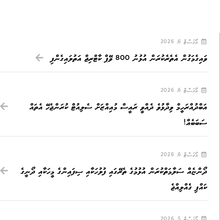
އޯގަސްޓް 6, 2026
ވައިގެމަގުން އެތެރެކުރަން އުޅުނު 800 ވޭޕް ކާޓްރިޖް އަތުލައިގެންފި
އޯގަސްޓް 6, 2026
އަބްދުއްރަހީމް ވިދާޅުވެ ދެއްވީ ރައީސް މުއިއްޒަށް ސެލިއުޓް ކުރަންޖެހޭ އެތައް
ސަބަބެއް!
އޯގަސްޓް 6, 2026
ދޯންޏެއް ސަލާމަތްކުރަން އުޅުމުގެ ތެރޭގައި ފުލުހަކާއި ސިފައިންގެ މީހަކާއި ދޯނީގެ
ކައްޕި ގެއްލިއްޖެ
އޯގަސްޓް 5, 2026