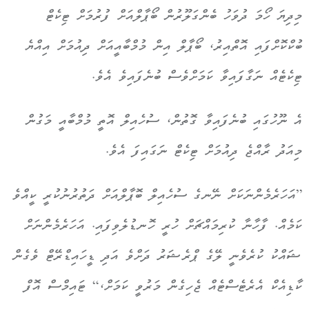
މިދިޔަ ހޯމަ ދުވަހު ބެންގަލޫރުން ބޯޕާލްއަށް ފުރުމަށް ޓިކެޓް
ބުކްކޮށްފައި އޮތްއިރު، ބޯޕާލް އިން މުމްބާއީއަށް ދިއުމަށް އިއްޔެ
ޓިކެޓެއް ނަގާފައިވާ ކަމަށްވެސް ބުނެފައިވެ އެވެ.
އެ ނޫހުގައި ބުނެފައިވާ ގޮތުން، ސުހެއިލް އޮތީ މުމްބާއީ މަގުން
މިއަދު ރާއްޖެ ދިއުމަށް ޓިކެޓް ނަގައިފަ އެވެ.
”އަހަރެމެންނަކަށް ނޭނގެ ސުހެއިލް ބޮޕާލްއަށް ދަތުރުނުކުރީ ކީއްވެ
ކަމެއް. ފާހާނާ ކުރިމައްޗަށް ހުރީ ހޮނޑުލެވިފައި. އަހަރެމެންނަށް
ޝައްކު ކުރެވެނީ ލޭގެ ޕްރެޝަރު ދަށްވެ އަދި ޑީހައިޑްރޭޓް ވެގެން
ކާޑިއެކް އެރެޓެސްޓެއް ޖެހިގެން މަރުވީ ކަމަށް،“ ޓައިމްސް އޮފް