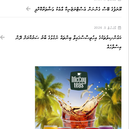
ޔޫރަޕުގެ ބޭސް ގެންނަން އެސްޓްރަޒެނިކާ އާއެކު މަޝްވަރާކޮށްފި
އޯގަސްޓް 5, 2026
ކައުންސިލުތަކުގެ އިހުތިސާސްގައިވާ ބިންތައް ނެގުމުގެ ބާރު ސަރުކާރަށް ދޭން
އިސްލާހެއް