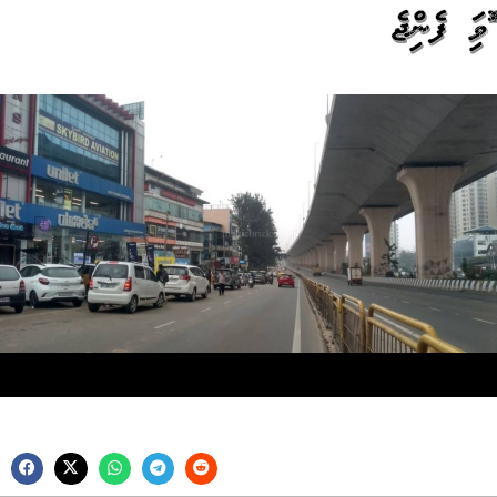
އޮއްވައި ފެނިއްޖެ