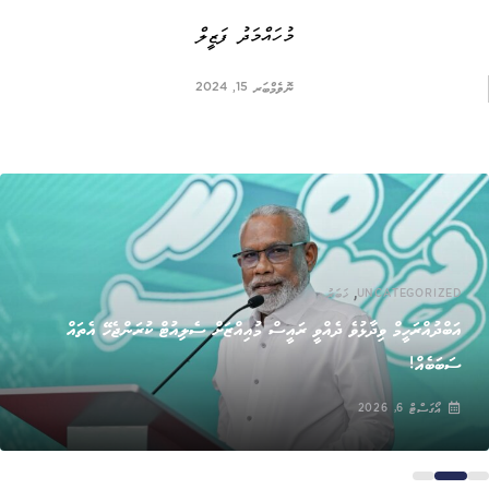
މުހައްމަދު ފަޒީލް
ނޮވެމްބަރ 15, 2024
,
UNCATEGORIZED
ޚަބަރު
އަބްދުއްރަހީމް ވިދާޅުވެ ދެއްވީ ރައީސް މުއިއްޒަށް ސެލިއުޓް ކުރަންޖެހޭ އެތައް
ސަބަބެއް!
އޯގަސްޓް 6, 2026