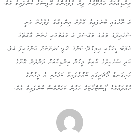
އިންޑިއާއަށް މައުލޫމާތު ދިން ފުލުހުންގެ އޮފިސަރު ބުނެފައިވެ އެވެ.
އެ ނޫހުގައި ބުނެފައިވާ ގޮތުން އިންޑިއާގެ ފުލުހުން ވަނީ
ސުހެއިލްގެ މަރުގެ މައްސަލަ އެ ގައުމުގައި ހުންނަ ރާއްޖޭގެ
އެމްބަސީއަށާއި އިމިގްރޭޝަންގެ އޮފިސަރުންނަށް އަންގައިފަ އެވެ.
އަދި ސުހެއިލްގެ އާއިލާ މީހުން އިންޑިއާއަށް ދަންދެން އޭނާގެ
ހަށިގަނޑު މޯޗަރީގައި ބާއްވާފައިވާ ކަމަށާއި އެ މީހުންގެ
ހުއްދައާއެކު ޕޯސްޓްމޯޓަމް ހަދާނެ ކަމަށްވެސް ބުނެފައިވެ އެވެ.