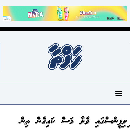
ފިލިޕީންސްގައި ވެލާ މަސް ކައިގެން ތިން