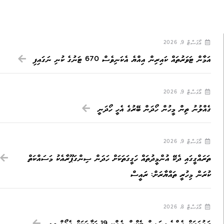
އޯގަސްޓް 9, 2026
އަމާން ޓަވަރުތައް ކައިރިން އިއްޔެ އެކަނިވެސް 670 ޓަނުގެ ކުނި ނަގައިފި
އޯގަސްޓް 9, 2026
ގެއްލުނު ތިން މީހުން ހޯދަން ބޭރުގެ އެހީ ހޯދަނީ
އޯގަސްޓް 9, 2026
ތަރައްގީގައި ދެކޭ އުންމީދުތައް ހަގީގަތަކަށް ހަދަން ސިންގަޕޫރާއެކު މަސައްކަތް
ކުރަން މިހުރީ ތައްޔާރަށް: ރައީސް
އޯގަސްޓް 8, 2026