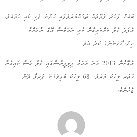
ބައެއް ފަހަރު ވެލާތައް ތަގައްޔަރުވެފައި ހުންނަ ފެހި ކައި ހަދައެވެ.
އެފަދަ ވެލާ ކައްކައިގެން ކެއި ނަމަވެސް އޭގެ ނުރައްކާ
އިންސާނުންނަށް ކުރެ އެވެ.
އެގޮތުން 2013 ވަނަ އަހަރު ފިލިޕީންސްގައި ވެލާ މަސް ކައިގެން
ހަތަރު މީހަކު މަރުވެ، 68 މީހަކު ބަލިވެގެން ފަރުވާ ދޭން
ޖެހުނެވެ.