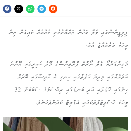
ފިލިޕީންސްގައި ވެލާ މަހުން ތައްޔާރުކުރި ކެއުމެއް ކައިގެން ތިން
މީހަކު މަރުވެއްޖެ އެވެ.
މަގިންޑަނާއޯ ޑެލް ނޯރްތެ ޕްރޮވިންސްގެ މޫދު ކައިރީގައި އޮންނަ
އަވަށެއްގައި މިދިޔަ ހަފުތާގައި ހިނގި އެ ހާދިސާގައި ބޭރަށް
ހިންގައި ހޮޑުލައި އަދި ބަނޑުގައި ރިއްސުމުގެ ސަބަބުން 32
މީހަކު ހޮސްޕިޓަލްތަކުގައި އެޑްމިޓް ކުރަންޖެހުނެވެ.