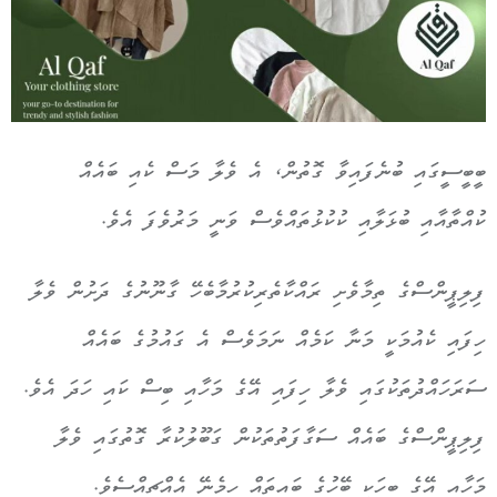
ބީބީސީގައި ބުނެފައިވާ ގޮތުން، އެ ވެލާ މަސް ކެއި ބައެއް
ކުއްތާއާއި ބުޅަލާއި ކުކުޅުތައްވެސް ވަނީ މަރުވެފަ އެވެ.
ފިލިޕީންސްގެ ތިމާވެށި ރައްކާތެރިކުރުމާބެހޭ ގާނޫނުގެ ދަށުން ވެލާ
ހިފައި ކެއުމަކީ މަނާ ކަމެއް ނަމަވެސް އެ ގައުމުގެ ބައެއް
ސަރަހައްދުތަކުގައި ވެލާ ހިފައި އޭގެ މަހާއި ބިސް ކައި ހަދަ އެވެ.
ފިލިޕީންސްގެ ބައެއް ސަގާފަތުތަކުން ގަބޫލުކުރާ ގޮތުގައި ވެލާ
މަހާއި އޭގެ ބިހަކީ ބޭހުގެ ބައިތައް ހިމެނޭ އެއްޗިއްސެވެ.