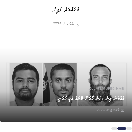
މުހައްމަދު ފަޒީލް
ޑިސެމްބަރ 3, 2024
,
FEATURED MAIN
ޚަބަރު
ގެއްލުނު ތިން މީހުން ހޯދަން ބޭރުގެ އެހީ ހޯދަނީ
އޯގަސްޓް 9, 2026