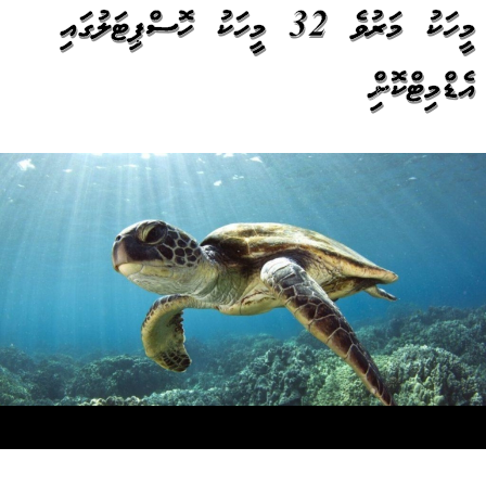
މީހަކު މަރުވެ 32 މީހަކު ހޮސްޕިޓަލުގައި
އެޑްމިޓްކޮށްފި