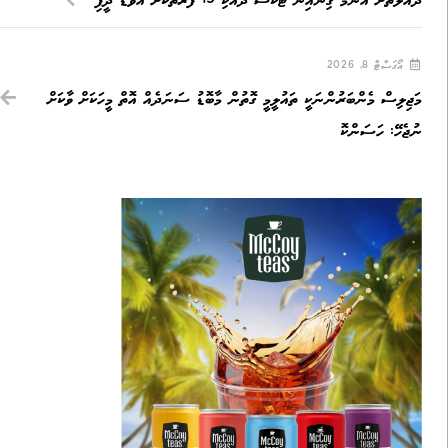
ދައުލަތަށް އެންމެ ގިނައިން ޓެކްސް ދެއްކި 19 ފަރާތަކަށް އެވޯޑް ދީފި
އޯގަސްޓް 8, 2026
މަޖިލިސް މެންބަރުންނަކީ ތައުލީމީ ގޮތުން މާބޮޑު ސަނަދެއް އޮތް މީހަކަށް ވާކަށް
ނުޖެހޭ: ހަސަންކޮ