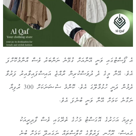
އެ ޕޯސްޓުގައި ވަނީ އޭނާއަށް ގުޅޭނެ ނަންބަރު ވެސް އާންމުކޮށްފަ
އެވެ. އޭނާ މީގެ ދެ ދުވަސްކުރިން ރާއްޖެ އައިސްފައިވާއިރު ފަރުވާ
ދެމުން ދަނީ ހުޅުމާލޭގަ އެވެ. ކޮންމެ ސެޝަނަކަށް 300 ރުފިޔާ
ނަގާނެ ކަމަށް އޭނާ ވަނީ ބުނެފަ އެވެ.
މިދިޔަ އަހަރުގެ އޮގަސްޓު މަހުގެ ތެރޭގައި ވެސް ފާދިރީއަކު
އައިސް، ރޫހާނީ ފަރުވާގެ ކްލާސްތައް ނަގައިދޭ ކަމަށް ބުނެ