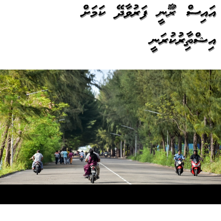
އައިސް ރޫހާނީ ފަރުވާދޭ ކަމަށް
އިޝްތިހާރުކުރަނީ