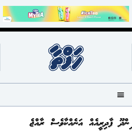
ހިންދޫ ފާދިރީއެއް އަނެއްކާވެސް ރާއްޖެ