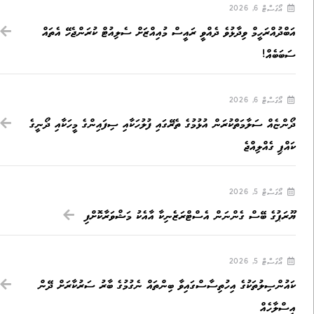
އޯގަސްޓް 6, 2026
އަބްދުއްރަހީމް ވިދާޅުވެ ދެއްވީ ރައީސް މުއިއްޒަށް ސެލިއުޓް ކުރަންޖެހޭ އެތައް
ސަބަބެއް!
އޯގަސްޓް 6, 2026
ދޯންޏެއް ސަލާމަތްކުރަން އުޅުމުގެ ތެރޭގައި ފުލުހަކާއި ސިފައިންގެ މީހަކާއި ދޯނީގެ
ކައްޕި ގެއްލިއްޖެ
އޯގަސްޓް 5, 2026
ޔޫރަޕުގެ ބޭސް ގެންނަން އެސްޓްރަޒެނިކާ އާއެކު މަޝްވަރާކޮށްފި
އޯގަސްޓް 5, 2026
ކައުންސިލުތަކުގެ އިހުތިސާސްގައިވާ ބިންތައް ނެގުމުގެ ބާރު ސަރުކާރަށް ދޭން
އިސްލާހެއް