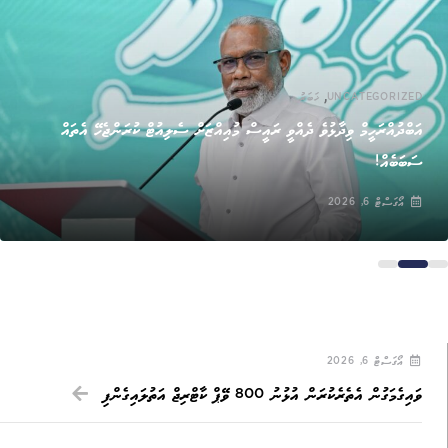
,
UNCATEGORIZED
ޚަބަރު
އަބްދުއްރަހީމް ވިދާޅުވެ ދެއްވީ ރައީސް މުއިއްޒަށް ސެލިއުޓް ކުރަންޖެހޭ އެތައް
ސަބަބެއް!
އޯގަސްޓް 6, 2026
އޯގަސްޓް 6, 2026
ވައިގެމަގުން އެތެރެކުރަން އުޅުނު 800 ވޭޕް ކާޓްރިޖް އަތުލައިގެންފި