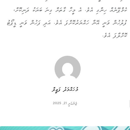
ކެމްޕޭނެއް ހިންގި އެވެ. އެ މީހާ ގާތަށް ގިނަ ބަޔަކު ދަނިކޮށް،
ފުލުހުން ވަނީ އޭނާ ހައްޔަރުކޮށްފަ އެވެ. އަދި ފަހުން ވަނީ ޑީޕޯޓު
ކޮށްލާފަ އެވެ.
މުހައްމަދު ފަޒީލް
ޖެނުއަރީ 21, 2025