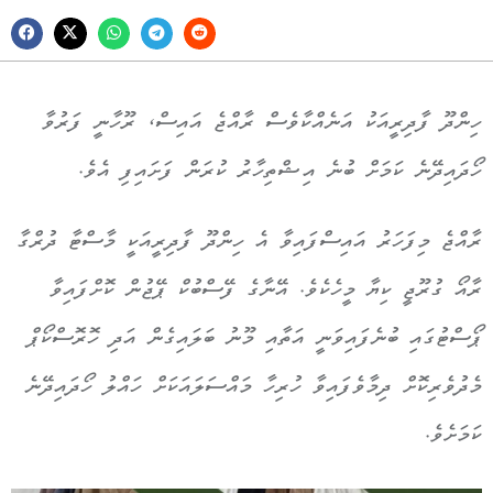
ހިންދޫ ފާދިރީއަކު އަނެއްކާވެސް ރާއްޖެ އައިސް، ރޫހާނީ ފަރުވާ
ހޯދައިދޭނެ ކަމަށް ބުނެ އިޝްތިހާރު ކުރަން ފަށައިފި އެވެ.
ރާއްޖެ މިފަހަރު އައިސްފައިވާ އެ ހިންދޫ ފާދިރީއަކީ މާސްޓާ ދުރްގާ
ރާއޯ ގުރޫޖީ ކިޔާ މީހެކެވެ. އޭނާގެ ފޭސްބުކް ޕޭޖުން ކޮށްފައިވާ
ޕޯސްޓުގައި ބުނެފައިވަނީ އަތާއި މޫނު ބަލައިގެން އަދި ހޮރޮސްކޯޕް
މެދުވެރިކޮށް ދިމާވެފައިވާ ހުރިހާ މައްސަލައަކަށް ހައްލު ހޯދައިދޭނެ
ކަމަށެވެ.