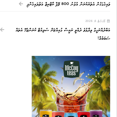
ވައިގެމަގުން އެތެރެކުރަން އުޅުނު 800 ވޭޕް ކާޓްރިޖް އަތުލައިގެންފި
އޯގަސްޓް 6, 2026
އަބްދުއްރަހީމް ވިދާޅުވެ ދެއްވީ ރައީސް މުއިއްޒަށް ސެލިއުޓް ކުރަންޖެހޭ އެތައް
ސަބަބެއް!