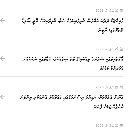
އޯގަސްޓް 7, 2026
މުއިއްޒަކާ ދޭތެރޭ އެއްވެސް ރުޅިވެރިކަމެއް ނެތް, ރުޅިވެރިކަން އޮތީ ސޯލިހާ
ދޭތެރޭގައި: ޔާމީން
އޯގަސްޓް 7, 2026
އޯގާތެރިވުމަކީ ސުވަރުގެ ލިއްބައިދޭ މާތް ސިފައެކެވެ. ބޮޑާވުމަކީ ނަރަކައަށް
މަގުދައްކާ ކަމެކެވެ.
އޯގަސްޓް 6, 2026
ގާނޫނާ އެއްގޮތަށް، އަމިއްލަ އިސްނެގުމުގައި މައުލޫމާތު އާންމުކުރި ތިންވަނަ
ކުންފުންޏަކަށް ފެނަކަ
އޯގަސްޓް 6, 2026