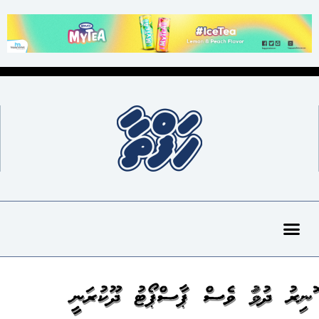
ހޮނިހިރު ދުވަހު ވެސް ޕާސްޕޯޓު ދޫކުރަނީ