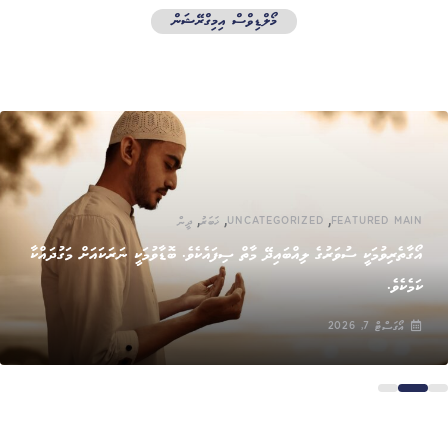
މޯލްޑިވްސް އިމިގްރޭޝަން
,
,
,
FEATURED MAIN
UNCATEGORIZED
ޚަބަރު
ދީން
އޯގާތެރިވުމަކީ ސުވަރުގެ ލިއްބައިދޭ މާތް ސިފައެކެވެ. ބޮޑާވުމަކީ ނަރަކައަށް މަގުދައްކާ
ކަމެކެވެ.
އޯގަސްޓް 7, 2026