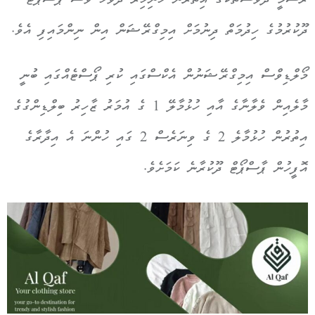
ރަސްމީ ދުވަސްތަކުގެ އިތުރުން ހޮނިހިރު ދުވަހު ވެސް ޕާސްޕޯޓު
ދޫކުރުމުގެ ހިދުމަތް ދިނުމަށް އިމިގްރޭޝަން އިން ނިންމައިފި އެވެ.
މޯލްޑިވްސް އިމިގްރޭޝަނުން އެކްސްގައި ކުރި ޕޯސްޓެއްގައި ބުނީ
މާލެއިން ވެލާނާގެ އާއި ހުޅުމާލޭ 1 ގެ އުމަރު ޒާހިރު ބިލްޑިންގުގެ
އިތުރުން ހުޅުމާލެ 2 ގެ ވިނަރެސް 2 ގައި ހުންނަ އެ އިދާރާގެ
އޮފީހުން ޕާސްޕޯޓް ދޫކުރާނެ ކަމަށެވެ.