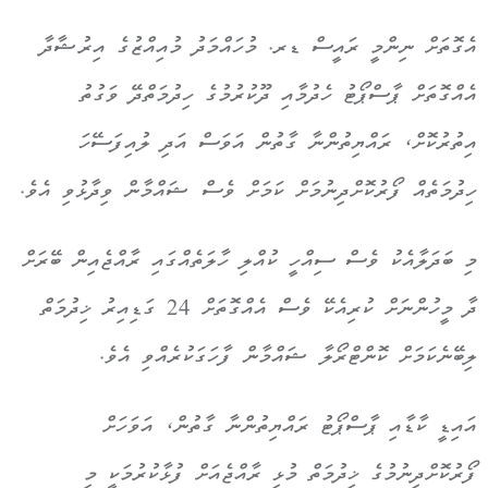
އެގޮތަށް ނިންމީ ރައީސް ޑރ. މުހައްމަދު މުއިއްޒުގެ އިރުޝާދާ
އެއްގޮތަށް ޕާސްޕޯޓު ހެދުމާއި ދޫކުރުމުގެ ހިދުމަތްދޭ ވަގުތު
އިތުރުކޮށް، ރައްޔިތުންނާ ގާތުން އަވަސް އަދި ލުއިފަސޭހަ
ހިދުމަތެއް ފޯރުކޮށްދިނުމަށް ކަމަށް ވެސް ޝައްމާން ވިދާޅުވި އެވެ.
މި ބަދަލާއެކު ވެސް ސިއްހީ ކުއްލި ހާލަތެއްގައި ރާއްޖެއިން ބޭރަށް
ދާ މީހުންނަށް ކުރިއެކޭ ވެސް އެއްގޮތަށް 24 ގަޑިއިރު ޚިދުމަތް
ލިބޭނެކަމަށް ކޮންޓްރޯލާ ޝައްމާން ފާހަގަކުރެއްވި އެވެ.
އައިޑީ ކާޑާއި ޕާސްޕޯޓު ރައްޔިތުންނާ ގާތުން، އަވަހަށް
ފޯރުކޮށްދިނުމުގެ ޚިދުމަތް މުޅި ރާއްޖެއަށް ފުޅާކުރުމަކީ މި