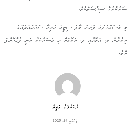
ސަރުކާރުގެ ސިޔާސަތެކެވެ.
މި މަސައްކަތުގެ ދަށުން މާލެ ސިޓީގެ ހުރިހާ ސަރަޙައްދެއްގެ
އިތުރުން ލ. އަތޮޅާއި ދ. އަތޮޅަށް މި މަސައްކަތް ވަނީ ފުޅާކޮށްފަ
އެވެ.
މުހައްމަދު ފަޒީލް
ޖެނުއަރީ 24, 2025