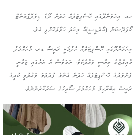
ހއ. އިހަވަންދޫގައި ހޮސްޕިޓަލެއް ހަދަން ރޯޑް ޑިވެލޮޕްމަންޓް
ކޯޕަރޭޝަން (އާރްޑީސީ)އާ މިއަދު ހަވާލުކޮށްފި އެވެ.
އިހަވަންދޫގައި ހޮސްޕިޓަލެއް ހެދުމަކީ ރައީސް ޑރ. މުހައްމަދު
މުއިއްޒުގެ ރިޔާސީ ވައުދެކެވެ. ނަމަވެސް އެ ރަށުގައި ޒަމާނީ
ފެންވަރުގެ ހޮސްޕިޓަލެއް ހަދަން އެންމެ ފުރަތަމަ ވައުދުވީ ކުރީގެ
ރައީސް އިބްރާހިމް މުހައްމަދު ސޯލިހުގެ ސަރުކާރުންނެވެ.