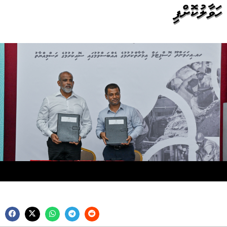
ހަވާލުކޮށްފި