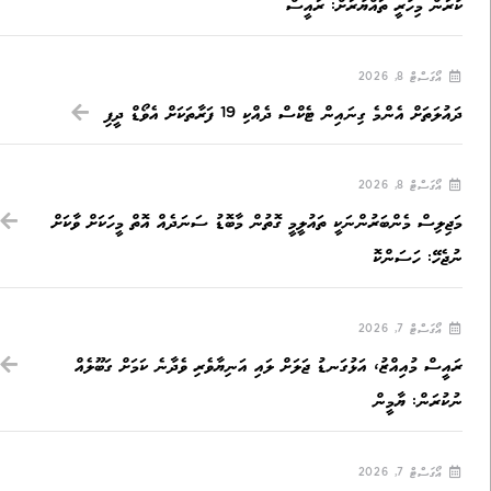
ކުރަން މިހުރީ ތައްޔާރަށް: ރައީސް
އޯގަސްޓް 8, 2026
ދައުލަތަށް އެންމެ ގިނައިން ޓެކްސް ދެއްކި 19 ފަރާތަކަށް އެވޯޑް ދީފި
އޯގަސްޓް 8, 2026
މަޖިލިސް މެންބަރުންނަކީ ތައުލީމީ ގޮތުން މާބޮޑު ސަނަދެއް އޮތް މީހަކަށް ވާކަށް
ނުޖެހޭ: ހަސަންކޮ
އޯގަސްޓް 7, 2026
ރައީސް މުއިއްޒު، އަޅުގަނޑު ޖަލަށް ލައި އަނިޔާވެރި ވެދާނެ ކަމަށް ގަބޫލެއް
ނުކުރަން: ޔާމީން
އޯގަސްޓް 7, 2026