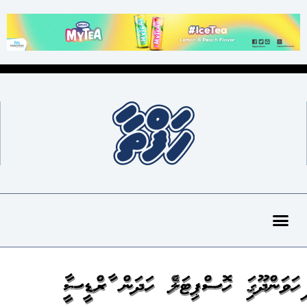
އިހަވަންދޫގައި ހޮސްޕިޓަލެއް ހަދަން އާރްޑީސީއާ