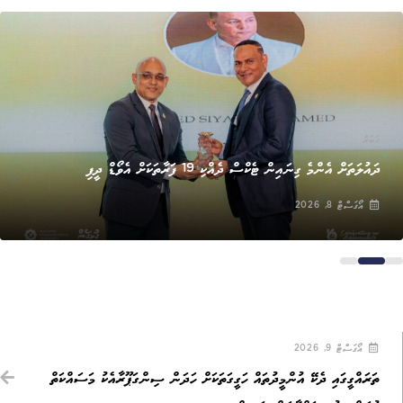
ޚަބަރު
ދައުލަތަށް އެންމެ ގިނައިން ޓެކްސް ދެއްކި 19 ފަރާތަކަށް އެވޯޑް ދީފި
އޯގަސްޓް 8, 2026
އޯގަސްޓް 9, 2026
ތަރައްގީގައި ދެކޭ އުންމީދުތައް ހަގީގަތަކަށް ހަދަން ސިންގަޕޫރާއެކު މަސައްކަތް