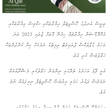
ތިރީސް އެނދުގެ ހޮސްޕިޓަލް އިމާރާތަކާއި ސާވިސް އިމާރާތަކާއި
އެކޮމޮޑޭޝަން އިމާރާތެއް ހިމެނޭ ގޮތަށް ޖުލައި 2023 ވަނަ
އަހަރު ޑުޕްލެކްސް ޕްރައިވެޓް ލިމިޓެޑް ނަމަކަށް ކިޔާ ކުންފުންޏަކާ
ހަވާލުވެސް ކުރި އެވެ.
އެއީ ދޮޅު އަހަރުގެ ތެރޭގައި ނިންމަން ހަވާލުކުރި މަޝްރޫއުއެއް
ނަމަވެސް ދައުރު ހަމަވި އިރުވެސް ހޮސްޕިޓަލް ނިމިފައެއް ނުވެ
އެވެ.