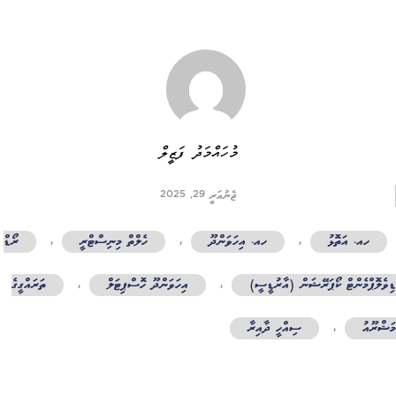
މުހައްމަދު ފަޒީލް
ޖެނުއަރީ 29, 2025
ހއ. އަތޮޅު
,
ހއ. އިހަވަންދޫ
,
ހެލްތް މިނިސްޓްރީ
,
ރޯޑް
ވެލޮޕްމެންޓް ކޯޕަރޭޝަން (އާރުޑީސީ)
,
އިހަވަންދޫ ހޮސްޕިޓަލް
,
ތަރައްގީގެ
ޝްރޫއު
,
ސިއްހީ ދާއިރާ