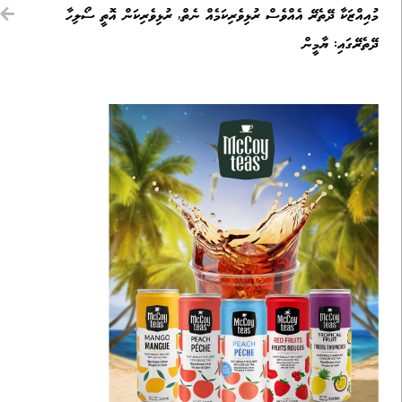
މުއިއްޒަކާ ދޭތެރޭ އެއްވެސް ރުޅިވެރިކަމެއް ނެތް, ރުޅިވެރިކަން އޮތީ ސޯލިހާ
ދޭތެރޭގައި: ޔާމީން