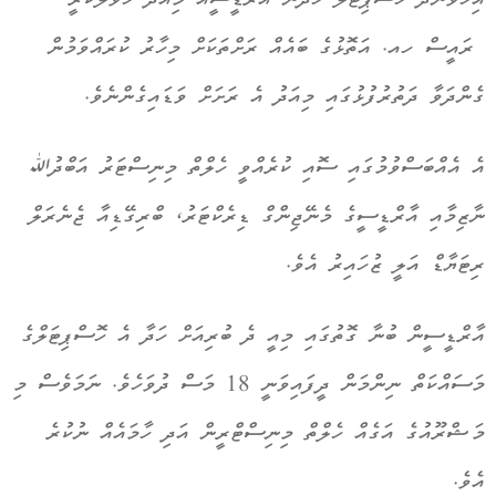
އިހަވަންދޫ ހޮސްޕިޓަލް ހަދަން އާރްޑީސީއާ މިއަދު ހަވާލުކުރީ
ރައީސް ހއ. އަތޮޅުގެ ބައެއް ރަށްތަކަށް މިހާރު ކުރައްވަމުން
ގެންދަވާ ދަތުރުފުޅުގައި މިއަދު އެ ރަށަށް ވަޑައިގެންނެވެ.
އެ އެއްބަސްވުމުގައި ސޮއި ކުރެއްވީ ހެލްތް މިނިސްޓަރު އަބްދުﷲ
ނާޒިމާއި އާރްޑީސީގެ މެނޭޖިންގް ޑިރެކްޓަރު، ބްރިގޭޑިއާ ޖެނެރަލް
ރިޓަޔާޑް އަލީ ޒުހައިރު އެވެ.
އާރްޑީސީން ބުނާ ގޮތުގައި މިއީ ދެ ބުރިއަށް ހަދާ އެ ހޮސްޕިޓަލްގެ
މަސައްކަތް ނިންމަން ދީފައިވަނީ 18 މަސް ދުވަހެވެ. ނަމަވެސް މި
މަޝްރޫއުގެ އަގެއް ހެލްތް މިނިސްޓްރީން އަދި ހާމައެއް ނުކުރެ
އެވެ.