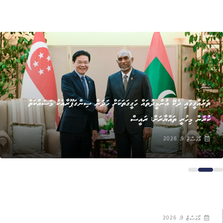
ޚަބަރު
ތަރައްގީގައި ދެކޭ އުންމީދުތައް ހަގީގަތަކަށް ހަދަން ސިންގަޕޫރާއެކު މަސައްކަތް
ކުރަން މިހުރީ ތައްޔާރަށް: ރައީސް
އޯގަސްޓް 9, 2026
އޯގަސްޓް 9, 2026