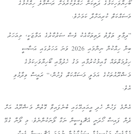
ބޯހިޔާވަހިކަމުގެ ދަތިކަން ހައްލުކުރުމަށް ރަސްމާލެ ހިއްކުމުގެ
މަސައްކަތް ކުރިއަށްދާ ކަމަށެވެ.
”ދިމާވި ތަފާތު ދަތިތަކާއެކު ވެސް ސަރުކާރުގެ އަމާޒަކީ، މިއަހަރު
ބިން ހިއްކުން ނިންމައި 2026 ވަނަ އަހަރުގައި އަސާސީ
ހިދުމަތްތައް ގާއިމުކުރުމާއި މަގު ހެދުމާއި ބޯހިޔާވަހިކަމުގެ
މަޝްރޫއުތަކުގެ އަމަލީ މަސައްކަތް ފެށުން،“ ރައީސް ވިދާޅުވި
އެވެ.
އެންމެ ފަހުން ހެދި އީއައިއޭގައި ބުނެފައިވާ ގޮތުން މަޝްރޫއު އަށް
ދެން ފައިސާ ހޯދަނީ އެޗްޑީސީން ނަގާ ލޯނަކުންނެވެ. މި ލޯނާ ގުޅޭ