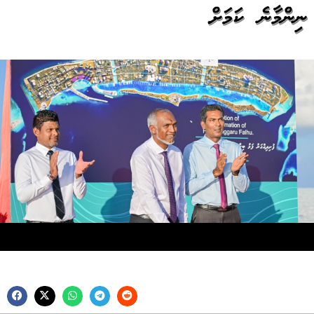
ނިންމާނެ ކަމަށް