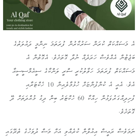
އެ މަސައްކަތް ކުރަން ސަރުކާރުން ފުރަތަމަ ނިންމީ ދައުލަތުގެ
ބަޖެޓުން އެއްވެސް ހަރަދެއް ނުދާ ގޮތަށެވެ. އެގޮތުން އެ
މަސައްކަތް ފުރަތަމަ ހަވާލުކުރީ ސްރީ ލަންކާގެ ސީއެމްސީސީއާ
އެވެ. އެއީ އެ ކުންފުންޏަށް ހުޅުމާލެއިން 10 ހެކްޓަރާއި
ފުށިދިއްގަރުފަޅުން ހިއްކާ 60 ހެކްޓަރު ބިން ދިގު މުއްދަތަށް ދޭ
ގޮތަށެވެ.
ނަމަވެސް ރައީސް އިއުލާން ކުރެއްވި އަށް މަސް ދުވަހުގެ ތެރޭގައި