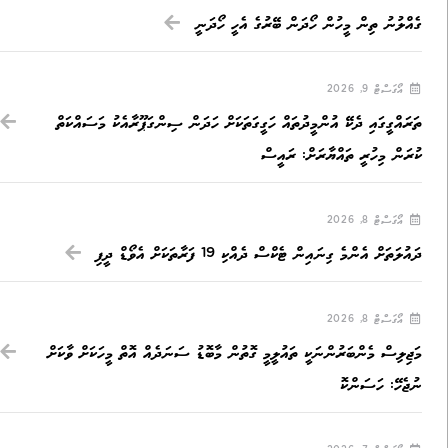
ގެއްލުނު ތިން މީހުން ހޯދަން ބޭރުގެ އެހީ ހޯދަނީ
އޯގަސްޓް 9, 2026
ތަރައްގީގައި ދެކޭ އުންމީދުތައް ހަގީގަތަކަށް ހަދަން ސިންގަޕޫރާއެކު މަސައްކަތް
ކުރަން މިހުރީ ތައްޔާރަށް: ރައީސް
އޯގަސްޓް 8, 2026
ދައުލަތަށް އެންމެ ގިނައިން ޓެކްސް ދެއްކި 19 ފަރާތަކަށް އެވޯޑް ދީފި
އޯގަސްޓް 8, 2026
މަޖިލިސް މެންބަރުންނަކީ ތައުލީމީ ގޮތުން މާބޮޑު ސަނަދެއް އޮތް މީހަކަށް ވާކަށް
ނުޖެހޭ: ހަސަންކޮ