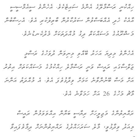
ހިއްކުނީ ރަސްމާލޭގެ އެންމެ ސައިޓެކެވެ. އެހެންވެ ސީއެމްސީސީ
އާއެކު ހެދި އެއްބަސްވުން ސަރުކާރުން ބާތިލުކުރި އެވެ. އެހިސާބުން
މަޝްރޫއުގެ މަސައްކަތް ދިގު މުއްދަތަކަށް މެދުކެނޑުނެވެ.
އެހެންވެ މިދިޔަ އަހަރު ބޭއްވި މިނިވަން ދުވަހުގެ ރަސްމީ
ޖަލްސާގައި ރައީސް ވަނީ ރަސްމާލެ ހިއްކުމުގެ މަސައްކަތަށް އިތުރު
އަށް މަސް ބޭނުންވާނެ ކަމަށް ވިދާޅުވެފަ އެވެ. އެ މުއްދަތު އަންނަ
މާޗު މަހުގެ 26 އަށް ހަމަވާނެ އެވެ.
ރައްޔިތުންގެ މަޖިލީހަށް ރިޔާސީ ބަޔާން އިއްވަވަމުން ރައީސް
މިއަދު ވިދާޅުވީ، މާލެ ސަރަހައްދުގެ ރައްޔިތުންނަށް ދިމާވެފައިވާ