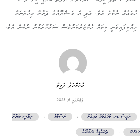
އެއްވެސް ތަފުސީލެއް ސަރުކާރުން ނުވަތަ އެޗްޑީސީން ވެސް
ހާމައެއް ނުކުރެ އެވެ. އަދި އެ މަޝްރޫއުގެ ދަށުން މިހާތަނަށް
ހިއްކިފައިވަނީ ކިތައް ހެކްޓަރުކަންވެސް ސަރުކާރަކުން ނުބުނެ އެވެ.
މުހައްމަދު ފަޒީލް
ފެބްރުއަރީ 6, 2025
ރައީސް ޑރ. މުހައްމަދު މުއިއްޒު
,
ރަސްމާލެ
,
ރިޔާސީ ބަޔާން
202
,
ތަރައްގީގެ މަޝްރޫއު