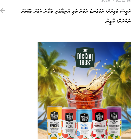
އޯގަސްޓް 7, 2026
ރައީސް މުއިއްޒު، އަޅުގަނޑު ޖަލަށް ލައި އަނިޔާވެރި ވެދާނެ ކަމަށް ގަބޫލެއް
ނުކުރަން: ޔާމީން