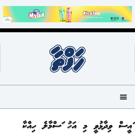
ރައީސް ވިދާޅުވީ މި އަހަރު ރަސްމާލެ ހިއްކާ