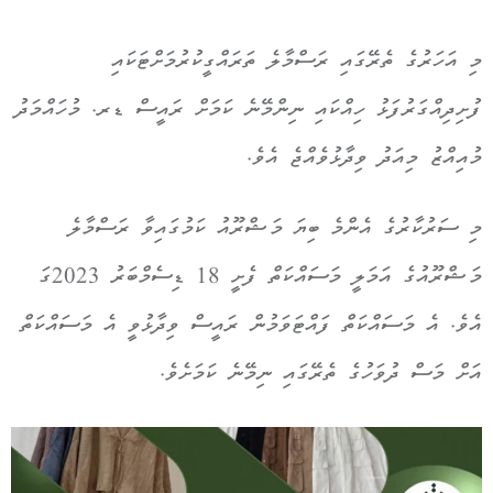
މި އަހަރުގެ ތެރޭގައި ރަސްމާލެ ތަރައްގީކުރުމަށްޓަކައި
ފުށިދިއްގަރުފަޅު ހިއްކައި ނިންމޭނެ ކަމަށް ރައީސް ޑރ. މުހައްމަދު
މުއިއްޒު މިއަދު ވިދާޅުވެއްޖެ އެވެ.
މި ސަރުކާރުގެ އެންމެ ބިޔަ މަޝްރޫއު ކަމުގައިވާ ރަސްމާލެ
މަޝްރޫއުގެ އަމަލީ މަސައްކަތް ފެށީ 18 ޑިސެމްބަރު 2023ގަ
އެވެ. އެ މަސައްކަތް ފައްޓަވަމުން ރައީސް ވިދާޅުވީ އެ މަސައްކަތް
އަށް މަސް ދުވަހުގެ ތެރޭގައި ނިމޭނެ ކަމަށެވެ.