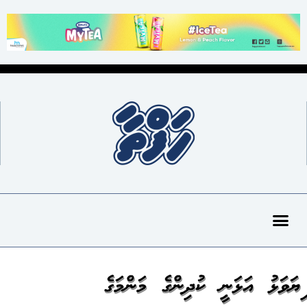
ފިޔަވަޅު އަޅަނީ ކުދިންގެ މަންމަގެ