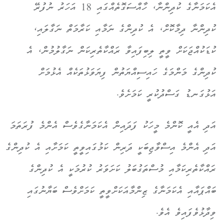
އެކަމަނާގެ ކުދިންނާ، ހާއްސަގޮތެއްގައި 18 އަހަރު ނުފުރޭ
ކުދިންނާ ދިމާކޮށް، އެ ކުދިންގެ ނަމާއި ކަރާމަތް ނަގާލައި،
ކުޑަކުއްޖަކަށް ވީތީ ލިބިފައިވާ ރައްކާތެރިކަން ނަގާލުމުން، އެ
ކުދިންގެ މަންމަގެ ހައިސިއްޔަތުން ފިޔަވަޅުތަކެއް އެޅުމަށް
އަޅުގަނޑު ގަސްދުކުރީ ކަމަށެވެ.
އަދި އެއީ ކޮންމެ މީހަކު ފަދައިން އެކަމަނާގެވެސް އެންމެ ފުރަތަމަ
އަދި އެންމެ އިސްވާޖިބަކީ ދަރިން ކަމުގައިވީތީ ކަމަށާއި އެ ކުދިންގެ
ރައްކާތެރިކަމާއި މުސްތަގުބަލު ކަށަވަރު ކުރުމަކީ އެ ކުދިންގެ
ބައްޕައާއި އެކަމަނާގެ ޒިންމާއަކަށްވީތީ ކަމަށްވެސް ބަޔާނުގައި
ވިދާޅުވެފައިވެ އެވެ.