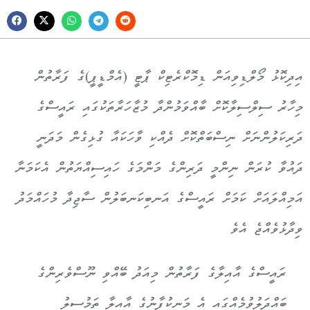
އިދިކޮޅު މޯލްޑިވިއަން ޑިމޮކްރެޓިކް ޕާޓީ (އެމްޑީޕީ)ގެ ފަރާތުން
މިހާރު ސިލްސިލާކޮށް ބާއްވަމުންދާ މުޒާހަރާތަކުގައި ރައީސްގެ
ދަރިކަލުންނަށް ނިސްބަތްކޮށް ދެއްކި ވާހަކައާ ގުޅިގެން މަދަނީ
ދައުވާ ކުރަން ނިންމީ ދަރިންގެ މަންމަގެ ހައިސިއްޔަތުން އެކަމަނާ
އަމިއްލައަށް ކަމަށް ރައީސްގެ އަނބިކަނބަލުން ސާޖިދާ މުހައްމަދު
ވިދާޅުވެއްޖެ އެވެ
ރައީސްގެ އާއިލާގެ ފަރާތުން މިއަދު ބޭއްވި ނޫސްވެރިންގެ
ބައްދަލުވުމެއްގައި އެ މަނިކުފާނުގެ އާއިލާ ތަމުސީލު