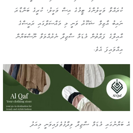
ކުރައްވާ ވަކީލުންގެ ޓީމުގެ އިސް ވަކީލު، ކުރީގެ ބަންޑާރަ
ނައިބު އާޒިމް ޝަކޫރު ވަނީ މި މައްސަލާގައި ރައީސްގެ
އާއިލާގެ ފަރާތުން މެޑަމް ސާޖިދާ ނެރުއްވަވާ ނޫސްބަޔާން
އިއްވައިފަ އެވެ.
އެ ބަޔާނުގައި މެޑަމް ސާޖިދާ ވިދާޅުވެފައިވަނީ މިއަދު