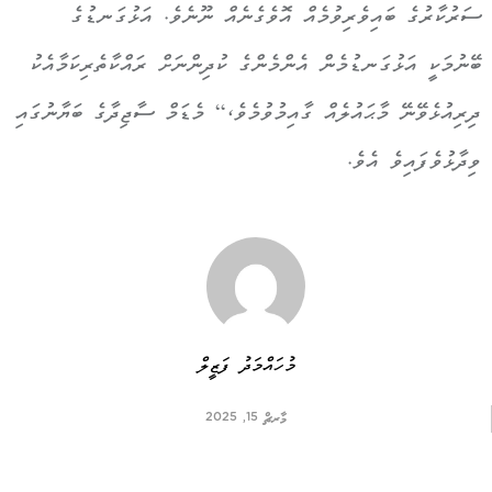
ސަރުކާރުގެ ބައިވެރިވުމެއް އޮވެގެނެއް ނޫނެވެ. އަޅުގަނޑުގެ
ބޭނުމަކީ އަޅުގަނޑުމެން އެންމެންގެ ކުދިންނަށް ރައްކާތެރިކަމާއެކު
ދިރިއުޅެވޭނޭ މާޙައުލެއް ގާއިމުވުމެވެ،“ މެޑަމް ސާޖިދާގެ ބަޔާނުގައި
ވިދާޅުވެފައިވެ އެވެ.
މުހައްމަދު ފަޒީލް
މާރޗް 15, 2025