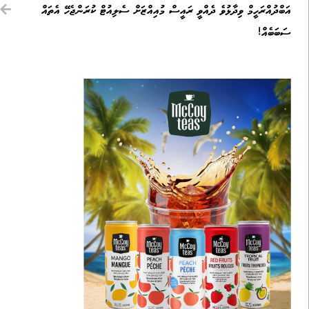
އަބްދުއްރަހީމް ވިދާޅުވެ ދެއްވީ ރައީސް މުއިއްޒަށް ސެލިއުޓް ކުރަންޖެހޭ އެތައް
ސަބަބެއް!