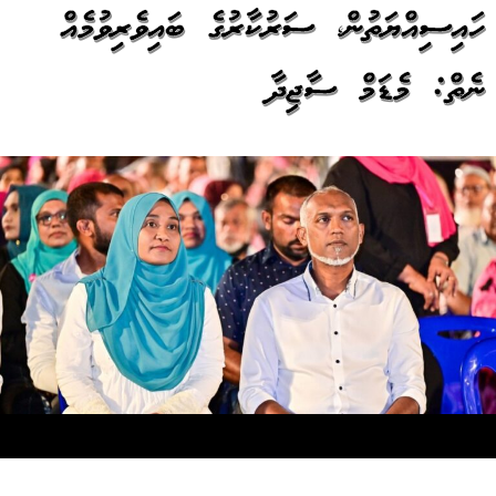
ހައިސިއްޔަތުން، ސަރުކާރުގެ ބައިވެރިވުމެއް
ނެތް: މެޑަމް ސާޖިދާ