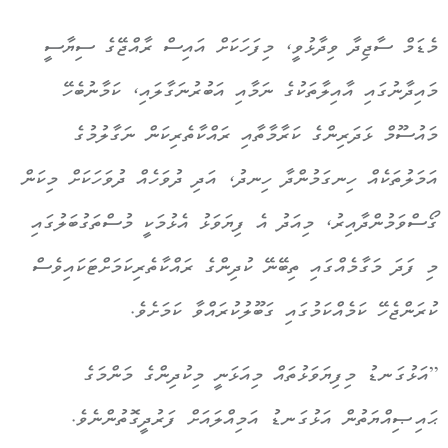
މެޑަމް ސާޖިދާ ވިދާޅުވީ، މިފަހަކަށް އައިސް ރާއްޖޭގެ ސިޔާސީ
މައިދާނުގައި އާއިލާތަކުގެ ނަމާއި އަބުރުނަގާލައި، ކަމާނުބެހޭ
މައުސޫމް ޅަދަރިންގެ ކަރާމާތާއި ރައްކާތެރިކަން ނަގާލުމުގެ
އަމަލުތަކެއް ހިނގަމުންދާ ހިނދު، އަދި ދުވަހެއް ދުވަހަކަށް މިކަން
ގޯސްވަމުންދާއިރު، މިއަދު އެ ފިޔަވަޅު އެޅުމަކީ މުސްތަގުބަލުގައި
މި ފަދަ މަގާމެއްގައި ތިބޭނޭ ކުދިންގެ ރައްކާތެރިކަމަށްޓަކައިވެސް
ކުރަންޖެހޭ ކަމެއްކަމުގައި ގަބޫލުކުރައްވާ ކަމަށެވެ.
”އަޅުގަނޑު މިފިޔަވަޅުތައް މިއަޅަނީ މިކުދިންގެ މަންމަގެ
ޙައިޞިއްޔަތުން އަޅުގަނޑު އަމިއްލައަށް ފަރުދީގޮތުންނެވެ.