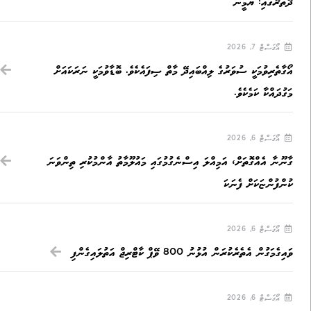
ދޭތެރޭގައި: ޔާމީން
އޯގަސްޓް 7, 2026
އޯގާތެރިވުމަކީ ސުވަރުގެ ލިއްބައިދޭ މާތް ސިފައެކެވެ. ބޮޑާވުމަކީ ނަރަކައަށް
މަގުދައްކާ ކަމެކެވެ.
އޯގަސްޓް 6, 2026
ގާނޫނާ އެއްގޮތަށް، އަމިއްލަ އިސްނެގުމުގައި މައުލޫމާތު އާންމުކުރި ތިންވަނަ
ކުންފުންޏަކަށް ފެނަކަ
އޯގަސްޓް 6, 2026
ވައިގެމަގުން އެތެރެކުރަން އުޅުނު 800 ވޭޕް ކާޓްރިޖް އަތުލައިގެންފި
އޯގަސްޓް 6, 2026