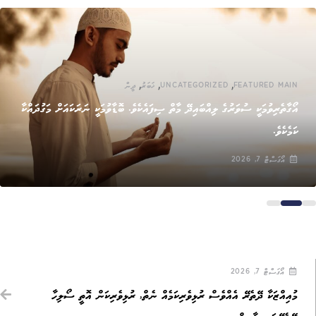
,
,
,
FEATURED MAIN
UNCATEGORIZED
ޚަބަރު
ދީން
އޯގާތެރިވުމަކީ ސުވަރުގެ ލިއްބައިދޭ މާތް ސިފައެކެވެ. ބޮޑާވުމަކީ ނަރަކައަށް މަގުދައްކާ
ކަމެކެވެ.
އޯގަސްޓް 7, 2026
އޯގަސްޓް 7, 2026
މުއިއްޒަކާ ދޭތެރޭ އެއްވެސް ރުޅިވެރިކަމެއް ނެތް, ރުޅިވެރިކަން އޮތީ ސޯލިހާ