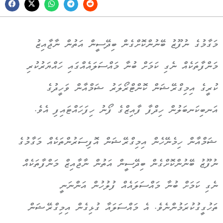
މަގާމުގެ ނުފޫޒު ބޭނުންކޮށްގެން ބިދޭސީން އަތުން ނާޖާއިޒު
މަންފާތަކެއް ނެގި ކަމަށް ބުނާ މައްސަލައެއްގައި ހައްޔަރުކުރި
ކުރީގެ އިމިގްރޭޝަން ކޮންޓްރޯލަރު ޝަމްއާން ވަހީދުގެ
އަނބިކަނބަލުން ހިދްފާ ފާއިޒްގެ ފޯނު ހިފަހައްޓައިފި އެވެ.
ޝަމްއާން ހިމެނޭހެން އިމިގްރޭޝަން އޮފިސަރުންތަކެއް މަގާމުގެ
ނުފޫޒު ބޭނުންކޮށްގެން ބިދޭސީން އަތުން ނާޖާއިޒް މަންފާތަކެއް
ނެގި ކަމަށް ބުނާ މައްސަލައެއް ފުލުހުން އަންނަނީ
ތަހުގީގުކުރަމުންނެވެ. އެ މައްސަލައާ ގުޅިގެން އިމިގްރޭޝަން