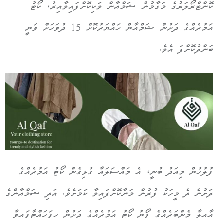
ކޮންޓްރޯލަރުގެ މަގާމުން ޝަމްއާން ވަކިކޮށްފައިވާއިރު، ކޯޓު
އަމުރެއްގެ ދަށުން ޝަމްއާން ހައްޔަރުކޮށް 15 ދުވަހަށް ވަނީ
ބަންދުކޮށްފަ އެވެ.
ފުލުހުން މިއަދު ބުނީ، އެ މައްސަލައާ ގުޅިގެން ކޯޓު އަމުރެއްގެ
ދަށުން ދެ މީހަކު ފުރުން މަނާކޮށްފައިވާ ކަމަށެވެ. އަދި ޝަމްއާންގެ
އާއިލާ މެންބަރެއްގެ ފޯނު ކޯޓު އަމުރެއްގެ ދަށުން ހިފަހައްޓާފައިވާ