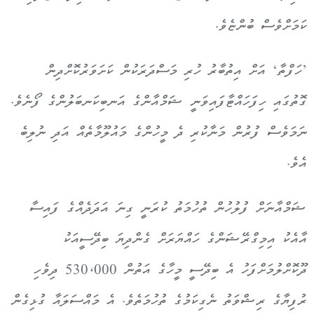
ކަމަށްވެސް ބުންޏެވެ.
’ހަފްތާ‘ އަށް އިތުބާރު ހުރި މަސްދަރަކުން ކަށަވަރުކޮށްދިން
ގޮތުގައި ހިފަހައްޓާފައިވަނީ ޝަމްއާންގެ އަނބިކަނބަލުންގެ ފޯނެވެ.
ނަމަވެސް ފުރުން މަނާކުރި ދެ މީހުންގެ މައުލޫމާތެއް އަދި ނުލިބެ
އެވެ.
ޝަމްއާނަށް ފުލުހުން ތުހުމަތު ކުރަނީ ގިނަ އަދަދެއްގެ ފައިސާ
އާއެކު އިމިގްރޭޝަންގެ ހައްޔަރަށް ގެންދިޔަ ބިދޭސީއަކު
ދޫކޮށްލުމަށްފަހު އެ ބިދޭސީ މީހާގެ އަތުން 530،000 ދިވެހި
ރުފިޔާގެ ރިޝްވަތު ނެގިކަމުގެ ތުހުމަތެވެ. އެ މައްސަލައާ ގުޅިގެން