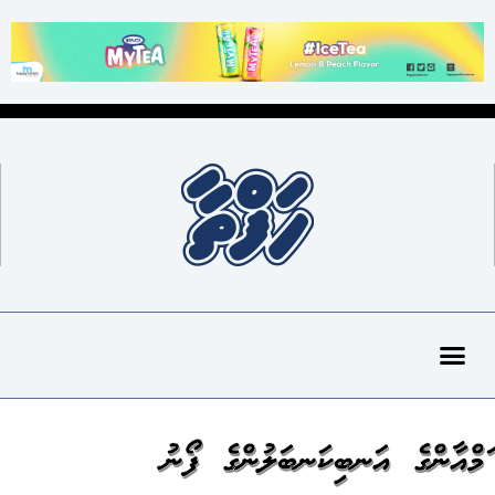
ޝަމްއާންގެ އަނބިކަނބަލުންގެ ފޯނު