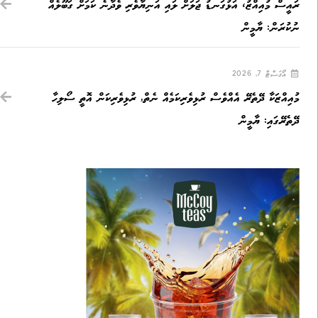
ރައީސް މުއިއްޒު، އަޅުގަނޑު ޖަލަށް ލައި އަނިޔާވެރި ވެދާނެ ކަމަށް ގަބޫލެއް
ނުކުރަން: ޔާމީން
އޯގަސްޓް 7, 2026
މުއިއްޒަކާ ދޭތެރޭ އެއްވެސް ރުޅިވެރިކަމެއް ނެތް, ރުޅިވެރިކަން އޮތީ ސޯލިހާ
ދޭތެރޭގައި: ޔާމީން