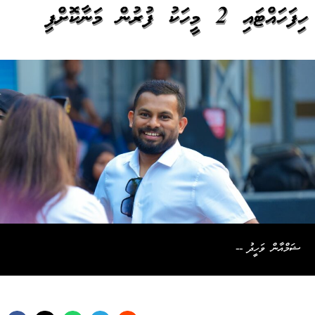
ހިފަހައްޓައި 2 މީހަކު ފުރުން މަނާކޮށްފި
ޝަމްއާން ވަހީދު --