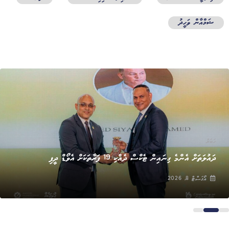
ޝަމްއާން ވަހީދު
ޚަބަރު
ދައުލަތަށް އެންމެ ގިނައިން ޓެކްސް ދެއްކި 19 ފަރާތަކަށް އެވޯޑް ދީފި
އޯގަސްޓް 8, 2026