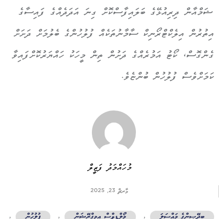
ޝަމްއާން ދިރިއުޅޭގެ ބަލައިފާސްކޮށް ގިނަ އަދަދެއްގެ ފައިސާގެ
އިތުރުން އިލެކްޓްރޯނިކް ސާމާނުތަކެއް ފުލުހުންގެ ބެލުމަށް ދަށަށް
ގެންގޮސް، ކޯޓު އަމުރެއްގެ ދަށުން ތިން މީހަކު ހައްޔަރުކޮށްފައިވާ
ކަމަށްވެސް ފުލުހުން ބުންޏެވެ.
މުހައްމަދު ފަޒީލް
މާރޗް 23, 2025
ބިދޭސީންގެ މައްސަލަ
,
މޯލްޑިވްސް އިމިގްރޭޝަން
,
ފުލުހުން
,