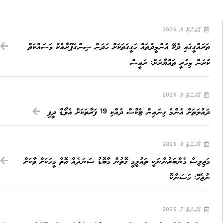
އޯގަސްޓް 9, 2026
ތަރައްގީގައި ދެކޭ އުންމީދުތައް ހަގީގަތަކަށް ހަދަން ސިންގަޕޫރާއެކު މަސައްކަތް
ކުރަން މިހުރީ ތައްޔާރަށް: ރައީސް
އޯގަސްޓް 8, 2026
ދައުލަތަށް އެންމެ ގިނައިން ޓެކްސް ދެއްކި 19 ފަރާތަކަށް އެވޯޑް ދީފި
އޯގަސްޓް 8, 2026
މަޖިލިސް މެންބަރުންނަކީ ތައުލީމީ ގޮތުން މާބޮޑު ސަނަދެއް އޮތް މީހަކަށް ވާކަށް
ނުޖެހޭ: ހަސަންކޮ
އޯގަސްޓް 7, 2026