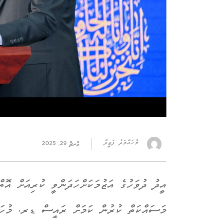
މުހައްމަދު ފަޒީލް
މާރޗް 29, 2025
އީދު ދުވަހުގެ އަޒުމަކަށްހަދަންވީ ކުރިއަށް އޮ
މަސައްކަތް ކުރުން ކަމަށް ރައީސް ޑރ. މުހައްމ