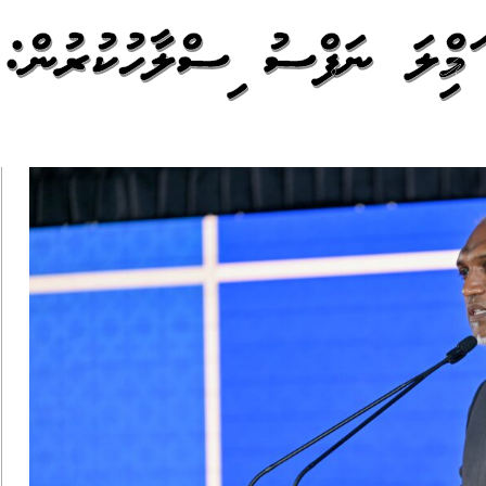
ީ އަމިއްލަ ނަފްސު އިސްލާހުކުރުން: