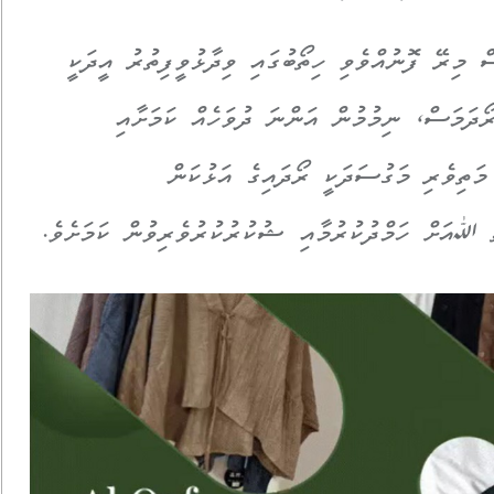
 މިރޭ ފޮނުއްވެވި ހިތޯބުގައި ވިދާޅުވީފިތުރު އީދަކީ
ރޯދަމަސް، ނިމުމުން އަންނަ ދުވަހެއް ކަމަށާއި
 މަތިވެރި މަގުސަދަކީ ރޯދައިގެ އަޅުކަން
ް ﷲއަށް ހަމްދުކުރުމާއި ޝުކުރުކުރުވެރިވުން ކަމަށެވެ.