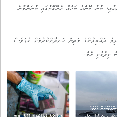
ުމާއި، ބުނާ ކޮންމެ ބަހެއް ހެޔޮގޮތުގައި ބުނަންވާނެ
ލިމު ރައްޔިތުންގެ މަތިން ހަނދާންކުރުމަށް ކުޑަވެސް
 ވިދާޅުވި އެވެ.
,
FEATU
ޚަބަރު
ލާމަތްކުރަން އުޅުމުގެ
ޚަބަރު
ުހަކާއި ސިފައިންގެ މީހަކާއި
ވައިގެމަގުން އެތެރެކުރަން އުޅުނު 800