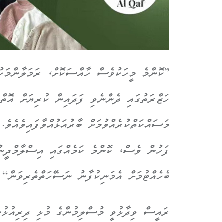
”ކޮންމެ މީހަކުވެސް ހާއްސަކޮށް، ރަމަލާންމަހ
ހަޒްރަތުގައި ދެންނެވި ފަދައިން ކުރިޔަށް އޮތް
މަސައްކަތްކުރެއްވުމަށް ބާރުއަޅުއްވާފައިވެއެވެ
ފަހުން ވެސް، ކޮންމެ ކަމެއްގައި އިސްލާމްދީނުގ
ބެހެއްޓުމަށް އެމަނިކުފާނު ނަސޭހަތްތެރިވަން“ 
ރައީސް ވިދާޅުވީ މުސްލިމުންގެ މުޅި ދިރިއުޅުނ