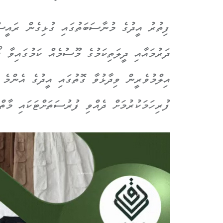
ފިތުރު އީދުގެ މުނާސަބަތުގައި ގުޅިގެން ރައީސް
ދަރުމައާއި ދީލަތިކަމުގެ މޫސުމެއް ކަމުގައިވާ 
އިލްމުވެރީން ވިދާޅުވާ ގޮތުގައި އީދުގެ އެންމެ
ފުރިހަމަކުރުމަށް ދެއްވި ފުރުސަތަށްޓަކައި މާތ