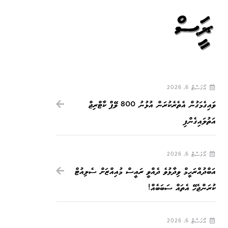
 ރައީސް
އޯގަސްޓް 6, 2026
ވައިގެމަގުން އެތެރެކުރަން އުޅުނު 800 ވޭޕް ކާޓްރިޖް
އަތުލައިގެންފި
އޯގަސްޓް 6, 2026
އަބްދުއްރަހީމް ވިދާޅުވެ ދެއްވީ ރައީސް މުއިއްޒަށް ސެލިއުޓް
ކުރަންޖެހޭ އެތައް ސަބަބެއް!
އޯގަސްޓް 6, 2026