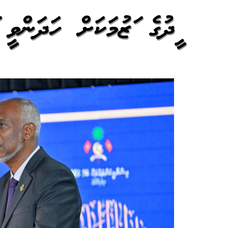
އީދުގެ އަޒުމަކަށް ހަދަންވ