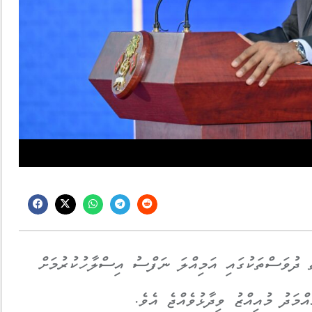
ތް ދުވަސްތަކުގައި އަމިއްލަ ނަފްސު އިސްލާހުކުރުމަށް
ަދު މުއިއްޒު ވިދާޅުވެއްޖެ އެވެ.