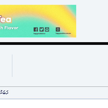
ޚަބަރު