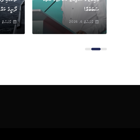
ސަބަބެއް!
ދޯނީގެ ކައްޕ
އޯގަސްޓް 6, 2026
އޯގަސްޓް 6, 2026