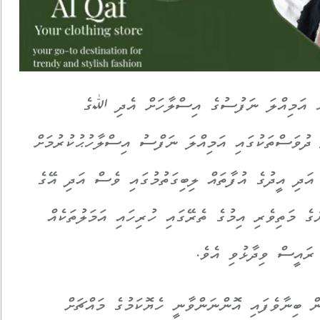
ު އަމިއްލަ ނަފުސުގެ އިސްލާހަށް އެދި ﷲގެ
 ދުވަސްތަކުގައި އަމިއްލަ ނަފްސު އިސްލާހުޙުކުރުމަށް
. އަދި އީދުގެ އުފާތައް ލިބިގަތުމުގައި ވެސް އަދި އޭގެ
ެ މަތިވެރި އިމުގެ ތެރޭގައި ހުރިހައި އަމަލުތަކެއް
ރައީސް ވިދާޅުވި އެވެ.
ް ބިނާވެފައި އޮންނަންވާނީ ހެޔޮކަމުގެ މައްޗަށް