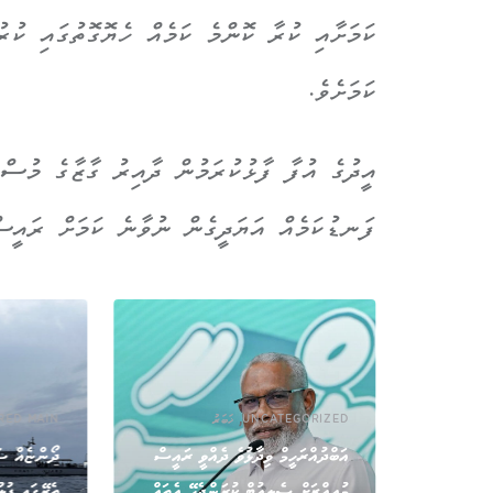
ކަމަށާއި ކުރާ ކޮންމެ ކަމެއް ހެޔޮގޮތުގައި ކުރ
ކަމަށެވެ.
އީދުގެ އުފާ ފާޅުކުރަމުން ދާއިރު ގާޒާގެ މުސް
ފަނޑުކަމެއް އަޔަދީގެން ނުވާނެ ކަމަށް ރައީސް
,
UNCATEGORIZED
ޚަބަރު
RED MAIN
އަބްދުއްރަހީމް ވިދާޅުވެ ދެއްވީ ރައީސް
ދޯންޏެއް ސަ
ވައިގެމަގުން އެތެރެކުރަން އުޅުނު 800
މުއިއްޒަށް ސެލިއުޓް ކުރަންޖެހޭ އެތައް
ތެރޭގައި ފުލ