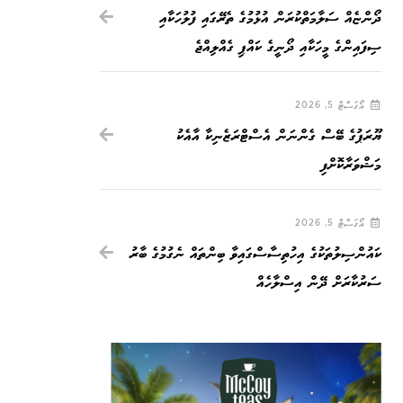
ދޯންޏެއް ސަލާމަތްކުރަން އުޅުމުގެ ތެރޭގައި ފުލުހަކާއި
ސިފައިންގެ މީހަކާއި ދޯނީގެ ކައްޕި ގެއްލިއްޖެ
އޯގަސްޓް 5, 2026
ޔޫރަޕުގެ ބޭސް ގެންނަން އެސްޓްރަޒެނިކާ އާއެކު
މަޝްވަރާކޮށްފި
އޯގަސްޓް 5, 2026
ކައުންސިލުތަކުގެ އިހުތިސާސްގައިވާ ބިންތައް ނެގުމުގެ ބާރު
ސަރުކާރަށް ދޭން އިސްލާހެއް