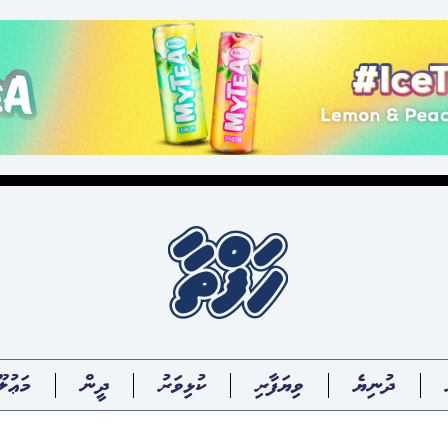
ދުނިޔެ
ވިޔަފާރި
ކުޅިވަރު
ދީން
މަޢުލޫ