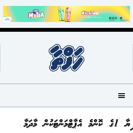
ހިޔާ 1ގެ ކޮންމެ އެޕާޓްމަންޓަކުން މާދަމާ