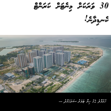
30 ވަރަކަށް މިނެޓަށް ކަރަންޓް
ކެނޑިދާނެ!
ހުޅުމާލެ 2ގެ ހިޔާ ޓަވަރު ސަރަހައްދު ---