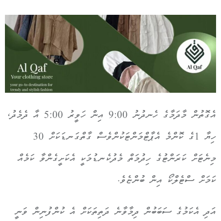
އެގޮތުން މާދަމާގެ ހެނދުނު 9:00 އިން ހަވީރު 5:00 އާ ދެމެދު،
ހިޔާ 1ގެ ކޮންމެ އެޕާޓްމަންޓަކުންވެސް ގާތްގަނޑަކަށް 30
މިނެޓަށް ކަރަންޓުގެ ހިދުމަތް މެދުކެނޑުމަކީ އެކަށީގެންވާ ކަމެއް
ކަމަށް ސްޓެލްކޯ އިން ބުންޏެވެ.
އަދި އެކަމުގެ ސަބަބުން ދިމާވާނެ ދަތިތަކަށް އެ ކުންފުނިން ވަނީ