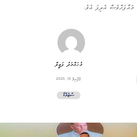
މައާފަށްވެސް އެދިފަ އެވެ.
މުހައްމަދު ފަޒީލް
އޭޕްރިލް 13, 2025
ސްޓެލްކޯ