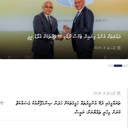
ޚަބަރު
ދައުލަތަށް އެންމެ ގިނައިން ޓެކްސް ދެއްކި 19 ފަރާތަކަށް އެވޯޑް ދީފި
އޯގަސްޓް 8, 2026
އޯގަސްޓް 9, 2026
ތަރައްގީގައި ދެކޭ އުންމީދުތައް ހަގީގަތަކަށް ހަދަން ސިންގަޕޫރާއެކު މަސައްކަތް
ކުރަން މިހުރީ ތައްޔާރަށް: ރައީސް