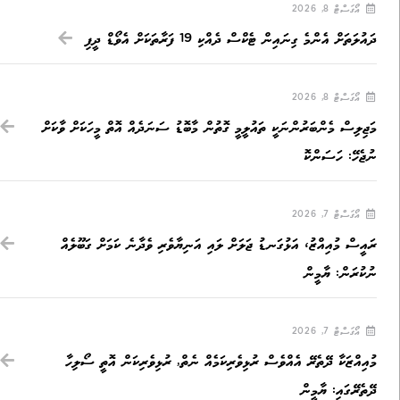
އޯގަސްޓް 8, 2026
ދައުލަތަށް އެންމެ ގިނައިން ޓެކްސް ދެއްކި 19 ފަރާތަކަށް އެވޯޑް ދީފި
އޯގަސްޓް 8, 2026
މަޖިލިސް މެންބަރުންނަކީ ތައުލީމީ ގޮތުން މާބޮޑު ސަނަދެއް އޮތް މީހަކަށް ވާކަށް
ނުޖެހޭ: ހަސަންކޮ
އޯގަސްޓް 7, 2026
ރައީސް މުއިއްޒު، އަޅުގަނޑު ޖަލަށް ލައި އަނިޔާވެރި ވެދާނެ ކަމަށް ގަބޫލެއް
ނުކުރަން: ޔާމީން
އޯގަސްޓް 7, 2026
މުއިއްޒަކާ ދޭތެރޭ އެއްވެސް ރުޅިވެރިކަމެއް ނެތް, ރުޅިވެރިކަން އޮތީ ސޯލިހާ
ދޭތެރޭގައި: ޔާމީން