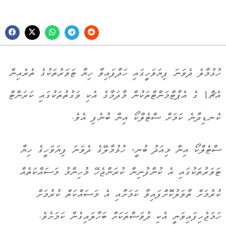
ހުޅުމާލެ ދެވަނަ ފިޔަވަހީގައި ހަދާފައިވާ ހިޔާ ޓަވަރުތަކުގެ ތެރެއިން
އެޗް1 ގެ އެޕާޓްމަންޓްތަކުން މާދަމާގެ އެކި ވަގުތުތަކުގައި ކަރަންޓް
ކެނޑިދާނެ ކަމަށް ސްޓެލްކޯ އިން ބުނެފި އެވެ.
ސްޓެލްކޯ އިން މިއަދު ބުނީ، ހުޅުމާލޭގެ ދެވަނަ ފިޔަވަހީގެ ހިޔާ
ޓަވަރުތަކުގައި އެ ކުންފުނިން ކުރަންޖެހޭ މުހިންމު މަސައްކަތެއް
ކުރުމަށް ތާވަލުކޮށްފައިވާ ކަމަށާއި އެ މަސައްކަތް ކުރުމަށް
ހަމަޖެހިފައިވަނީ އެކި ދުވަސްތަކަށް ބަހާލައިގެން ކަމަށެވެ.