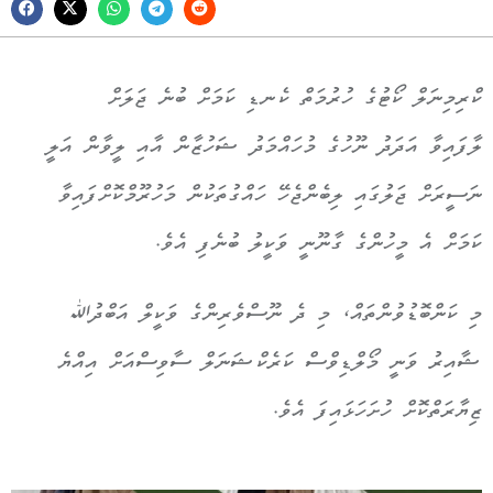
ކްރިމިނަލް ކޯޓުގެ ހުރުމަތް ކެނޑި ކަމަށް ބުނެ ޖަލަށް
ލާފައިވާ އަދަދު ނޫހުގެ މުހައްމަދު ޝަހުޒާން އާއި ލީވާން އަލީ
ނަސީރަށް ޖަލުގައި ލިބެންޖެހޭ ހައްގުތަކުން މަހުރޫމްކޮށްފައިވާ
ކަމަށް އެ މީހުންގެ ގާނޫނީ ވަކީލު ބުނެފި އެވެ.
މި ކަންބޮޑުވުންތައް، މި ދެ ނޫސްވެރިންގެ ވަކީލް އަބްދުﷲ
ޝާއިރު ވަނީ މޯލްޑިވްސް ކަރެކްޝަނަލް ސާވިސްއަށް އިއްޔެ
ޒިޔާރަތްކޮށް ހުށަހަޅައިފަ އެވެ.