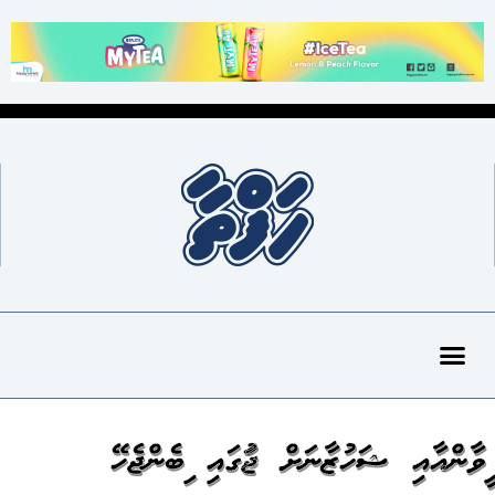
ލީވާންއާއި ޝަހުޒާނަށް ޖަލުގައި ލިބެންޖެހޭ