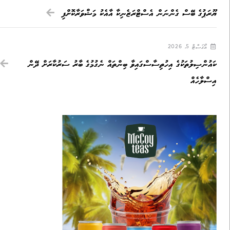
ޔޫރަޕުގެ ބޭސް ގެންނަން އެސްޓްރަޒެނިކާ އާއެކު މަޝްވަރާކޮށްފި
އޯގަސްޓް 5, 2026
ކައުންސިލުތަކުގެ އިހުތިސާސްގައިވާ ބިންތައް ނެގުމުގެ ބާރު ސަރުކާރަށް ދޭން
އިސްލާހެއް