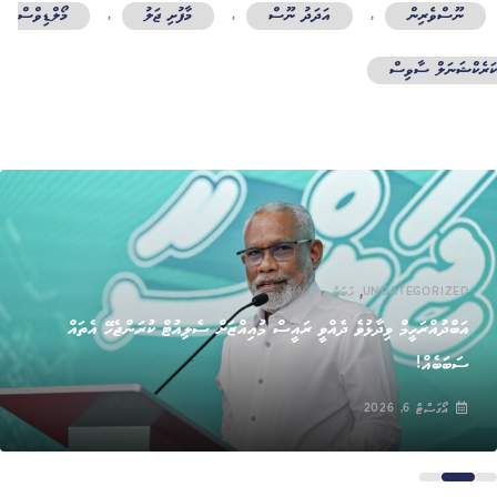
ނޫސްވެރިން
,
އަދަދު ނޫސް
,
މާފުށި ޖަލު
,
މޯލްޑިވްސް
ރެކްޝަނަލް ސާވިސް
,
UNCATEGORIZED
ޚަބަރު
އަބްދުއްރަހީމް ވިދާޅުވެ ދެއްވީ ރައީސް މުއިއްޒަށް ސެލިއުޓް ކުރަންޖެހޭ އެތައް
ސަބަބެއް!
އޯގަސްޓް 6, 2026