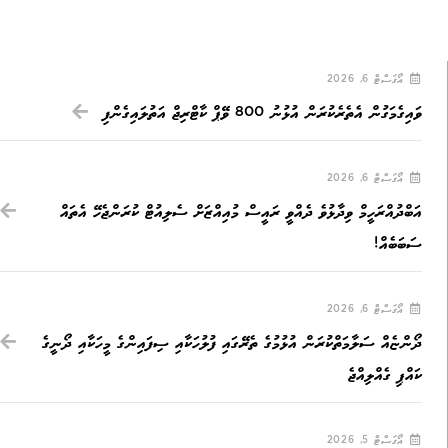
އޯގަސްޓް 6, 2026
ވައިގެމަގުން އެތެރެކުރަން އުޅުނު 800 ވޭޕް ކާޓްރިޖް އަތުލައިގެންފި
އޯގަސްޓް 6, 2026
އަބްދުއްރަހީމް ވިދާޅުވެ ދެއްވީ ރައީސް މުއިއްޒަށް ސެލިއުޓް ކުރަންޖެހޭ އެތައް
ސަބަބެއް!
އޯގަސްޓް 6, 2026
ދޯންޏެއް ސަލާމަތްކުރަން އުޅުމުގެ ތެރޭގައި ފުލުހަކާއި ސިފައިންގެ މީހަކާއި ދޯނީގެ
ކައްޕި ގެއްލިއްޖެ
އޯގަސްޓް 5, 2026