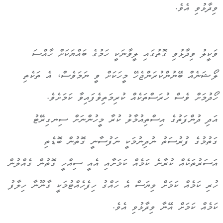
ވިދާޅުވި އެވެ.
ވަކީލު ވިދާޅުވި ގޮތުގައި ލީވާނަކީ ހަމުގެ ބައްޔަކަށް ހާއްސަ
ލޯޝަނެއް ބޭނުންކުރަންޖެހޭ މީހަކަށް ވީ ނަމަވެސް، އެ ތަކެތި
ހޯދުމަށް ވެސް ހުރަސްތަކެއް ކުރިމަތިވެފައިވާ ކަމަށެވެ.
އަދި ދުންފަތުގެ އިސްތިއުމާލު ކުރާ މީހުންނަށް ސިނގިރޭޓު
ގަތުމުގެ ފުރުސަތު ނުދިނުމަކީ ނަފުސާނީ ގޮތުން ބޮޑެތި
އަސަރުތަކެއް ކުރާނެ ކަމެއް ކަމަށާއި އެއީ ސިއްހީ ގޮތުން ގެއްލުން
ހުރި ކަމެއް ކަމަށް ވިޔަސް އެ ހައްގު ހިފެހެއްޓުމަކީ ގާނޫނާ ހިލާފު
ކަމެއް ކަމަށް އޭނާ ވިދާޅުވި އެވެ.