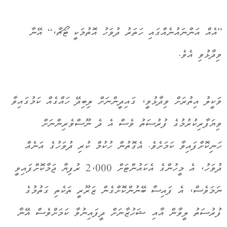
”އެއް އަންނައުނެއްގައި ހަތަރު ދުވަހު އޮތުމަކީ ޓޯޗާ،“ އޭނާ
ވިދާޅުވި އެވެ.
ވަކީލު އިތުރަށް ވިދާޅުވީ، ގައިދީންނަށް ލިބިދޭ ހައްގެއް ކަމުގައިވާ
ވިޔަފާރިކުރުމުގެ ފުރުސަތު ވެސް އެ ދެ ނޫސްވެރިންނަށް
ހަނިކޮށްފައިވާ ކަމަށެވެ. އެގޮތުން ހުކުމް ކުރި ދުވަހުގެ އަނެއް
ދުވަހު، އެ މީހުންގެ އެކައުންޓަށް 2،000 ރުފިޔާ ޖަމާކޮށްފައިވީ
ނަމަވެސް، އެ ފައިސާ ބޭނުންކޮށްގެން ޒަރޫރީ ތަކެތި ގަތުމުގެ
ފުރުސަތު ލީވާން އާއި ޝަހުޒާނަށް ދީފައިނުވާ ކަމަށްވެސް އޭނާ