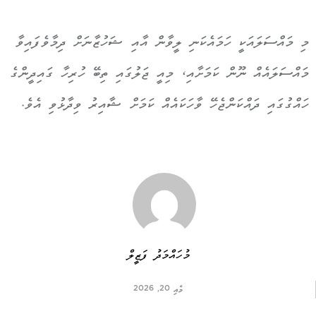
މި މައްސަލައަކީ ހަމައެކަނި ލީވާން އާއި ޝަހުޒާނަށް ދިމާވެފައިވާ
މައްސަލައެއް ނޫން ކަމަށާއި، މިއީ ޖަލުގައި ތިބޭ ހުރިހާ ގައިދީންގެ
ހައްގުގައި ދައްކަންޖެހޭ ވާހަކައެއް ކަމަށް ޝާއިރު ވިދާޅުވި އެވެ.
މުހައްމަދު ފަޒީލް
މެއި 20, 2026