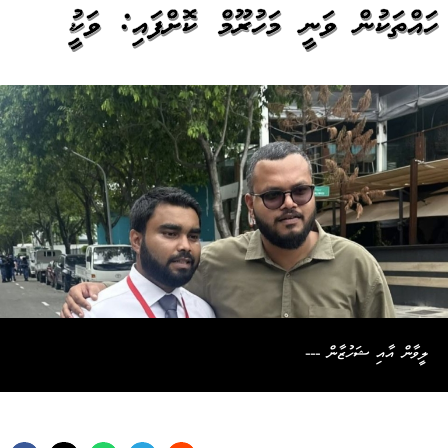
ހައްތަކުން ވަނީ މަހުރޫމް ކޮށްފައި: ވަކީލު
ލީވާން އާއި ޝަހުޒާން ---