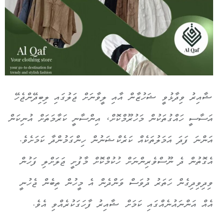
ޝާއިރު ވިދާޅުވީ ޝަހުޒާން އާއި ލީވާނަށް ޖަލުގައި ލިބިދޭންޖެހޭ
އަސާސީ ހައްގުތަކުން މަހުރޫމްކޮށް، އިންސާނީ ކަރާމަތަށް އުނިކަން
އަންނަ ފަދަ އަމަލުތަކެއް ކަރެކްޝަނުން ހިންގަމުންދާ ކަމަށެވެ.
އެގޮތުން ދެ ނޫސްވެރިންނަށް ހުކުމްކޮށް މާފުށީ ޖަލަށްލި ފަހުން
ވިދިވިދިގެން ހަތަރު ދުވަސް ވަންދެން އެ މީހުން ތިބެން ޖެހުނީ
އެއް އަންނައުނެއްގައި ކަމަށް ޝާއިރު ފާހަގަކުރެއްވި އެވެ.