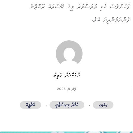
ފަހުންވެސް އެކި ދުވަސްވަރު މީގެ ކޭސްތައް ރާއްޖޭން
ފެންނަމުންދިޔަ އެވެ.
މުހައްމަދު ފަޒީލް
ޖޫން 9, 2026
ހިމަބިހި
,
ހެލްތް މިނިސްޓްރީ
,
އެޗްޕީއޭ