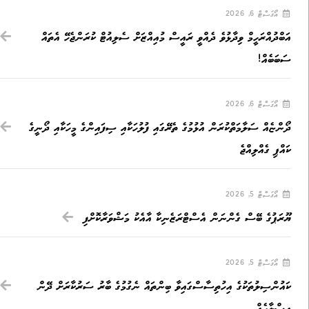
އޯގަސްޓް 6, 2026
އަބްދުއްރަހީމް ވިދާޅުވެ ދެއްވީ ރައީސް މުއިއްޒަށް ސެލިއުޓް ކުރަންޖެހޭ އެތައް
ސަބަބެއް!
އޯގަސްޓް 6, 2026
ދޯންޏެއް ސަލާމަތްކުރަން އުޅުމުގެ ތެރޭގައި ފުލުހަކާއި ސިފައިންގެ މީހަކާއި ދޯނީގެ
ކައްޕި ގެއްލިއްޖެ
އޯގަސްޓް 5, 2026
ޔޫރަޕުގެ ބޭސް ގެންނަން އެސްޓްރަޒެނިކާ އާއެކު މަޝްވަރާކޮށްފި
އޯގަސްޓް 5, 2026
ކައުންސިލުތަކުގެ އިހުތިސާސްގައިވާ ބިންތައް ނެގުމުގެ ބާރު ސަރުކާރަށް ދޭން
އިސްލާހެއް