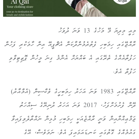
މިއީ މިދިޔަ މޭ މަހުގެ 13 ވަނަ ދުވަހު
ރާއްޖޭގައި ހިމަބިހި ފެތުރެމުންދާކަން އެޗްޕީއޭ އިން ހާމަކުރި ފަހުން
ހަފުތާއެއްގެ ތެރޭގައި އެ ބައްޔަށް އެންމެ ގިނަ މީހުން ޕޮޒިޓިވްވި
ހަފުތާ އެވެ.
ރާއްޖޭގައި 1983 ވަނަ އަހަރު ހިމަބިހީގެ ވެކްސިން (އެމްއާރު)
ދޭން ފެށުމަށްފަހު، 2017 ވަނަ އަހަރު ދުނިޔޭގެ ސިއްހަތު
ޖަމްޢިއްޔާއިން ވަނީ ރާއްޖެއަކީ ހިމަބިހި މުޅިން ނައްތާލެވިފައިވާ
ގައުމެއްގެ ގޮތުގައި ކަނޑައަޅައިފަ އެވެ. ނަމަވެސް، އޭގެ