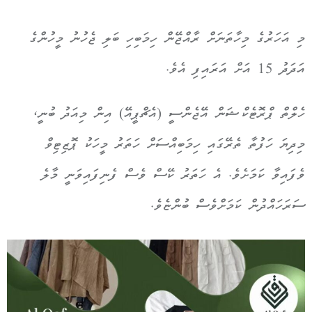
މި އަހަރުގެ މިހާތަނަށް ރާއްޖޭން ހިމަބިހި ބަލި ޖެހުނު މީހުންގެ
އަދަދު 15 އަށް އަރައިފި އެވެ.
ހެލްތް ޕްރޮޓެކްޝަން އޭޖެންސީ (އެޗްޕީއޭ) އިން މިއަދު ބުނީ،
މިދިޔަ ހަފުތާ ތެރޭގައި ހިމަބިއްސަށް ހަތަރު މީހަކު ޕޮޒިޓިވް
ވެފައިވާ ކަމަށެވެ. އެ ހަތަރު ކޭސް ވެސް ފެނިފައިވަނީ މާލެ
ސަރަހައްދުން ކަމަށްވެސް ބުންޏެވެ.