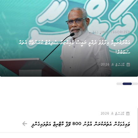
,
UNCATEGORIZED
ޚަބަރު
އަބްދުއްރަހީމް ވިދާޅުވެ ދެއްވީ ރައީސް މުއިއްޒަށް ސެލިއުޓް ކުރަންޖެހޭ އެތައް
ސަބަބެއް!
އޯގަސްޓް 6, 2026
އޯގަސްޓް 6, 2026
ވައިގެމަގުން އެތެރެކުރަން އުޅުނު 800 ވޭޕް ކާޓްރިޖް އަތުލައިގެންފި