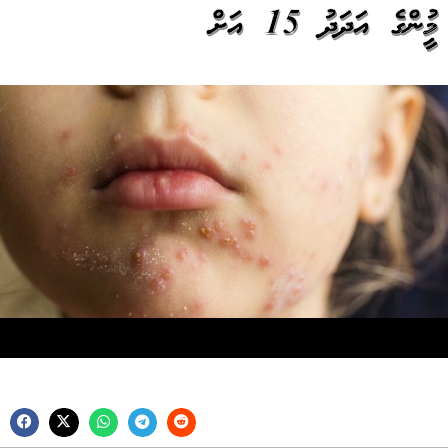
މީހުންގެ އަދަދު 15 އަށް