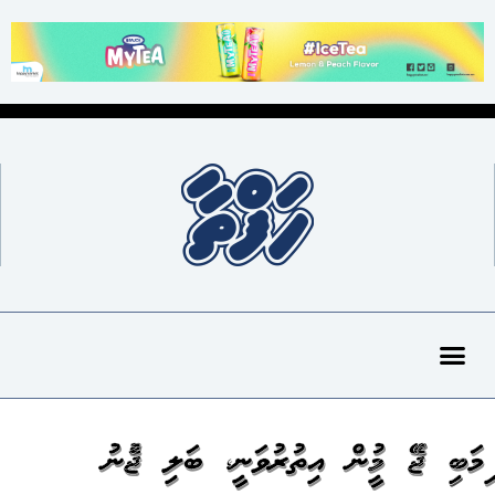
ހިމަބިހި ޖެހޭ މީހުން އިތުރުވަނީ، ބަލި ޖެހުނު