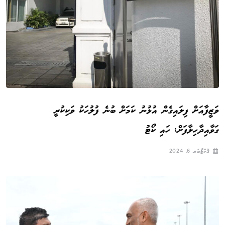
ވަޒީފާއަށް ފިލައިގެން އުޅުނު ކަމަށް ބުނެ ފުލުހަކު ވަކިކުރީ
ގަވާއިދާހިލާފަށް: ހައި ކޯޓު
އޮކްޓޯބަރ 6, 2024