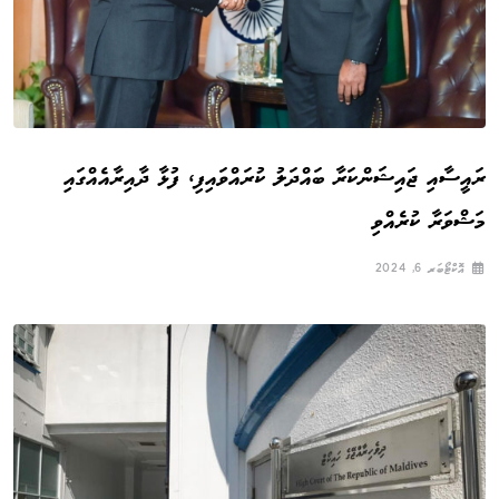
ރައީސާއި ޖައިޝަންކަރާ ބައްދަލު ކުރައްވައިފި، ފުޅާ ދާއިރާއެއްގައި
މަޝްވަރާ ކުރެއްވި
އޮކްޓޯބަރ 6, 2024