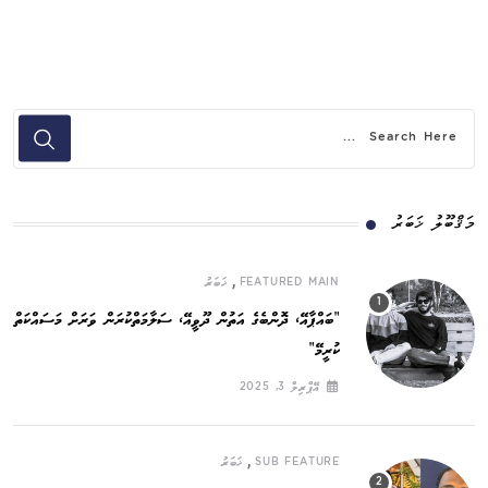
މަޤްބޫލު ޚަބަރު
,
FEATURED MAIN
ޚަބަރު
”ބައްޕާއޭ، ދޮންބެގެ އަތުން ދޫވީއޭ، ސަލާމަތްކުރަން ވަރަށް މަސައްކަތް
ކުރީމޭ“
އޭޕްރިލް 3, 2025
,
SUB FEATURE
ޚަބަރު