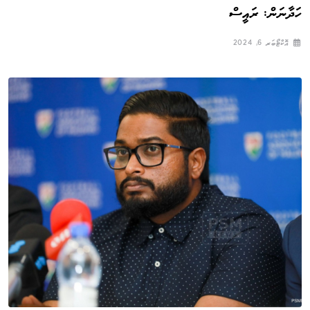
ހަދާނަން: ރައީސް
އޮކްޓޯބަރ 6, 2024