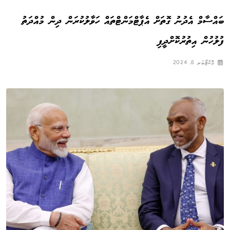
ބައްސާމް އެދުނު ގޮތަށް އެޕާޓްމަންޓްތައް ހަވާލުކުރަން ދިން މުއްދަތު
ފުލުހުން އިތުރުކޮށްދީފި
އޮކްޓޯބަރ 6, 2024