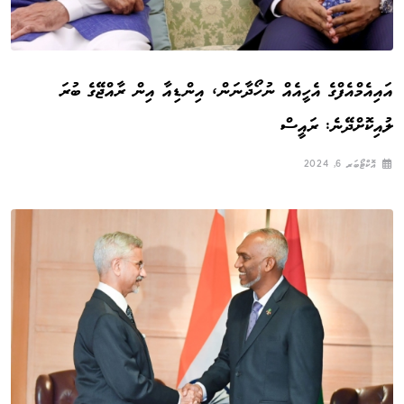
އައިއެމްއެފްގެ އެހީއެއް ނުހޯދާނަން، އިންޑިއާ އިން ރާއްޖޭގެ ބުރަ
ލުއިކޮށްދޭނެ: ރައީސް
އޮކްޓޯބަރ 6, 2024