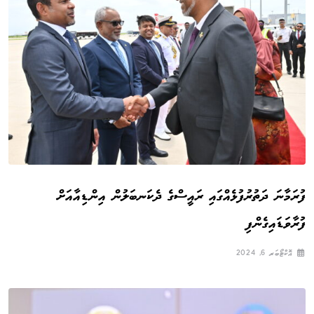
ފުރަމާނަ ދަތުރުފުޅެއްގައި ރައީސްގެ ދެކަނބަލުން އިންޑިއާއަށް
ފުރާވަޑައިގެންފި
އޮކްޓޯބަރ 6, 2024