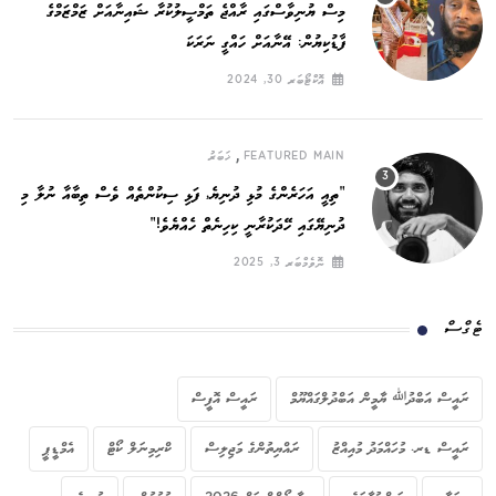
މިސް ޔުނިވާސްގައި ރާއްޖެ ތަމްސީލުކުރާ ޝައިނާއަށް ޒަމްޒަމްގެ
ފާޑުކިޔުން: އޭނާއަށް ހައްގީ ނަރަކަ
އޮކްޓޯބަރ 30, 2024
,
FEATURED MAIN
ޚަބަރު
”ތިއީ އަހަރެންގެ މުޅި ދުނިޔެ, ފަޅި ސިކުންތެއް ވެސް ތިބާއާ ނުލާ މި
ދުނިޔޭގައި ހޭދަކުރާނީ ކިހިނެތް ހެއްޔެވެ!“
ނޮވެމްބަރ 3, 2025
ޓެގްސް
ރައީސް އަބްދުﷲ ޔާމީން އަބްދުލްގައްޔޫމް
ރައީސް އޮފީސް
ރައީސް ޑރ. މުހައްމަދު މުއިއްޒު
ރައްޔިތުންގެ މަޖިލިސް
ކްރިމިނަލް ކޯޓް
އެމްޑީޕީ