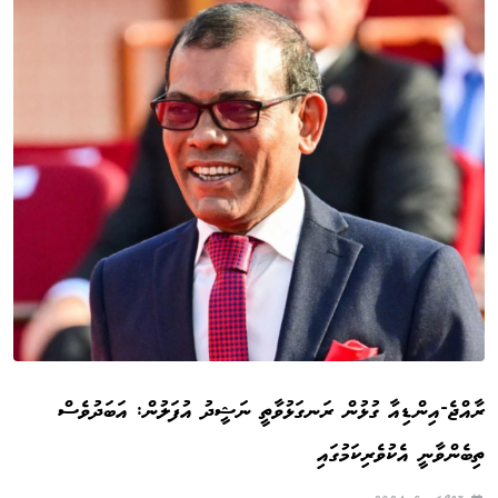
ރާއްޖެ-އިންޑިއާ ގުޅުން ރަނގަޅުވާތީ ނަޝީދު އުފަލުން: އަބަދުވެސް
ތިބެންވާނީ އެކުވެރިކަމުގައި