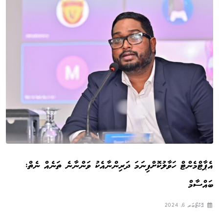
އެޕާޓްމެންޓް ހަވާލުކޮށްފިނަމަ ދަރިންނާއެކު ވަންނާނެ ތަނެއް ނެތް:
ބައްސާމް
އޮކްޓޯބަރ 6, 2024