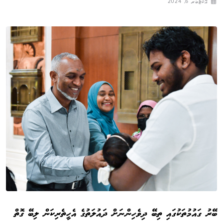
އޮކްޓޯބަރ 6, 2024
ބޭރު ގައުމުތަކުގައި ތިބޭ ދިވެހިންނަށް ދައުލަތުގެ އެހީތެރިކަން ލިބޭ ގޮތް