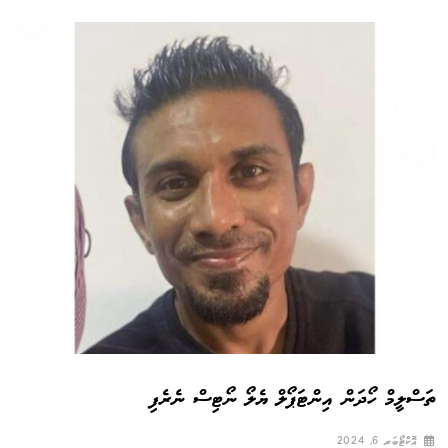
ތަސްލީމް ހޯދަން އިންޓަޕޯލް ޔެލޯ ނޯޓިސް ނެރެފި
އޮކްޓޯބަރ 6, 2024