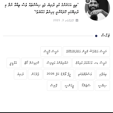
”ތިއީ އަހަރެންގެ މުޅި ދުނިޔެ, ފަޅި ސިކުންތެއް ވެސް ތިބާއާ ނުލާ މި
ދުނިޔޭގައި ހޭދަކުރާނީ ކިހިނެތް ހެއްޔެވެ!“
ނޮވެމްބަރ 3, 2025
ޓެގްސް
ރައީސް އަބްދުﷲ ޔާމީން އަބްދުލްގައްޔޫމް
ރައީސް އޮފީސް
ރައީސް ޑރ. މުހައްމަދު މުއިއްޒު
ރައްޔިތުންގެ މަޖިލިސް
ކްރިމިނަލް ކޯޓް
އެމްޑީޕީ
ވިޔަފާރި
މަސްތުވާތަކެތި
ފީފާ ވޯލްޑް ކަޕް 2026
ފުލުހުން
ދުނިޔެ
ސިޔާސީ
ސްޓެލްކޯ
ޕީއެންސީ
ޕޮލިސް