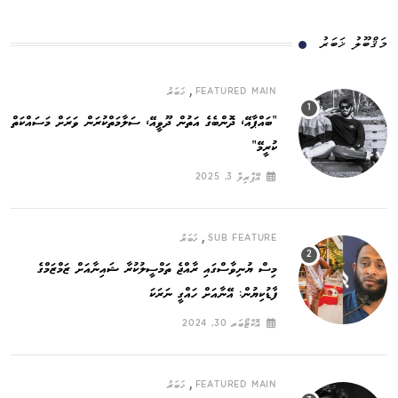
މަޤްބޫލު ޚަބަރު
,
FEATURED MAIN
ޚަބަރު
”ބައްޕާއޭ، ދޮންބެގެ އަތުން ދޫވީއޭ، ސަލާމަތްކުރަން ވަރަށް މަސައްކަތް
ކުރީމޭ“
އޭޕްރިލް 3, 2025
,
SUB FEATURE
ޚަބަރު
މިސް ޔުނިވާސްގައި ރާއްޖެ ތަމްސީލުކުރާ ޝައިނާއަށް ޒަމްޒަމްގެ
ފާޑުކިޔުން: އޭނާއަށް ހައްގީ ނަރަކަ
އޮކްޓޯބަރ 30, 2024
,
FEATURED MAIN
ޚަބަރު