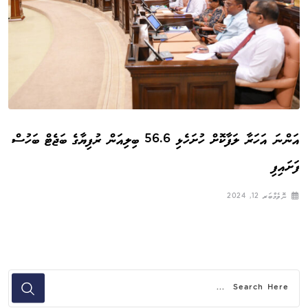
އަންނަ އަހަރާ ލަފާކޮށް ހުށަހެޅި 56.6 ބިލިއަން ރުފިޔާގެ ބަޖެޓް ބަހުސް
ފަށައިފި
ނޮވެމްބަރ 12, 2024