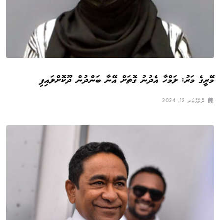
މޭރީގެ މަރު: ލަމްހާ އެދުނު ގޮތަށް އޭނާ ބަންދުން ދޫކޮށްލައިފި
ނޮވެމްބަރ 12, 2024