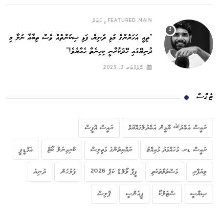
,
FEATURED MAIN
ޚަބަރު
”ތިއީ އަހަރެންގެ މުޅި ދުނިޔެ, ފަޅި ސިކުންތެއް ވެސް ތިބާއާ ނުލާ މި
ދުނިޔޭގައި ހޭދަކުރާނީ ކިހިނެތް ހެއްޔެވެ!“
ނޮވެމްބަރ 3, 2025
ޓެގްސް
ރައީސް އަބްދުﷲ ޔާމީން އަބްދުލްގައްޔޫމް
ރައީސް އޮފީސް
ރައީސް ޑރ. މުހައްމަދު މުއިއްޒު
ރައްޔިތުންގެ މަޖިލިސް
ކްރިމިނަލް ކޯޓް
އެމްޑީޕީ
ވިޔަފާރި
މަސްތުވާތަކެތި
ފީފާ ވޯލްޑް ކަޕް 2026
ފުލުހުން
ދުނިޔެ
ސިޔާސީ
ސްޓެލްކޯ
ޕީއެންސީ
ޕޮލިސް