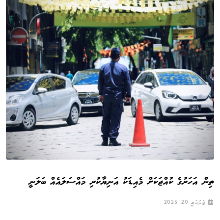
ތިން އަހަރުގެ ކުއްޖަކަށް މެއިޑަކު އަނިޔާކުރި މައްސަލައެއް ބަލަނީ
ޖެނުއަރީ 20, 2025