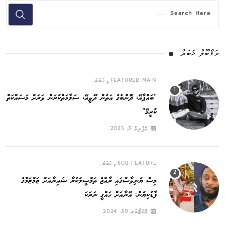
މަޤްބޫލު ޚަބަރު
,
FEATURED MAIN
ޚަބަރު
”ބައްޕާއޭ، ދޮންބެގެ އަތުން ދޫވީއޭ، ސަލާމަތްކުރަން ވަރަށް މަސައްކަތް
ކުރީމޭ“
އޭޕްރިލް 3, 2025
,
SUB FEATURE
ޚަބަރު
މިސް ޔުނިވާސްގައި ރާއްޖެ ތަމްސީލުކުރާ ޝައިނާއަށް ޒަމްޒަމްގެ
ފާޑުކިޔުން: އޭނާއަށް ހައްގީ ނަރަކަ
އޮކްޓޯބަރ 30, 2024