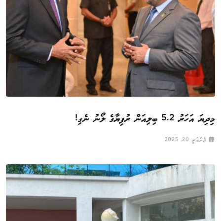
މިދިޔަ އަހަރު 5.2 ބިލިއަން ރުފިޔާގެ ލޯނު ނެގި!
ޖެނުއަރީ 20, 2025