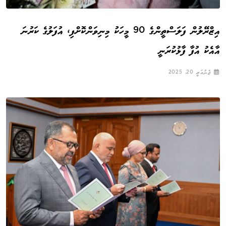
އިޒްރޭލުން ފަލަސްތީންގެ 90 މީހަކު މިނިވަންކޮށްފި، އުފަލުގެ ކަރުނަ
އާއެކު އުފާ ފާޅުކުރަނީ
ޖެނުއަރީ 20, 2025