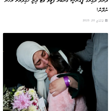
ދާންދޫ ދާއިރާގެ ޕީއެންސީ މެންބަރު ފަޒީލް ވޯޓު ދިނީ ހައިދަރަށް ރުހުން
ނުދޭން!
ޖެނުއަރީ 20, 2025