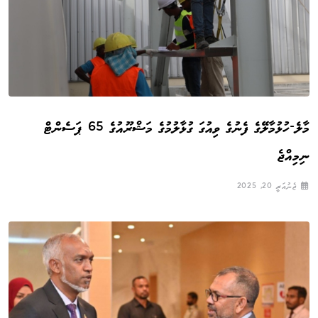
މާލެ-ހުޅުމާލޭގެ ފެނުގެ ވިއުގަ ގުޅާލުމުގެ މަޝްރޫއުގެ 65 ޕަސެންޓް
ނިމިއްޖެ
ޖެނުއަރީ 20, 2025