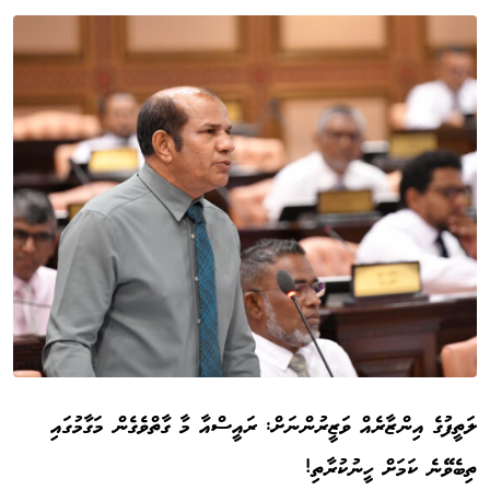
ލަތީފުގެ އިންޒާރެއް ވަޒީރުންނަށް: ރައީސްއާ މާ ގާތްވެގެން މަގާމުގައި
ތިބެވޭނެ ކަމަށް ހީނުކުރާތި!