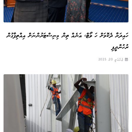
ހައިދަރާ ދެކޮޅަށް ހަ ވޯޓް، އަނެއް ތިން މިނިސްޓަރުންނަށް އިއްތިފާގުން
ރުހުންދީފި
ޖެނުއަރީ 20, 2025