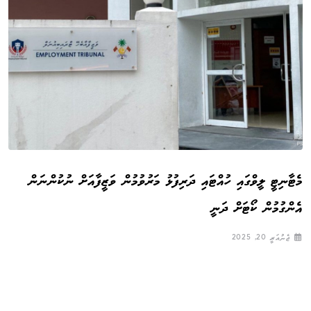
މެޓާނިޓީ ލީވްގައި ހުއްޓައި ދަރިފުޅު މަރުވުމުން ވަޒީފާއަށް ނުކުންނަން
އެންގުމުން ކޯޓަށް ދަނީ
ޖެނުއަރީ 20, 2025