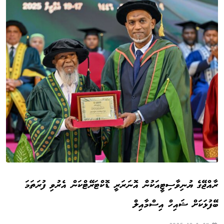
ރާއްޖޭގެ ޔުނިވާސިޓީއަކުން އޮނަރަރީ ޑޮކްޓަރޭޓްކަން އެރުވި ފުރަތަމަ
ބޭފުޅަކަށް ޝައިހް އިސްމާއިލް