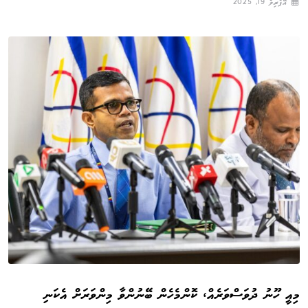
އޭޕްރިލް 19, 2025
މިއީ ހޫނު ދުވަސްވަރެއް، ކޮންމެހެން ބޭނުންވާ މިންވަރަށް އެކަނި