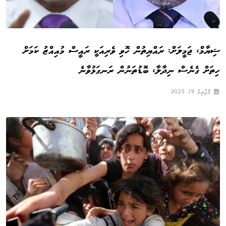
ޝިޔާމް، ޖަމީލަށް: ރައްޔިތުން ހޮވި ވެރިއަކީ ރައީސް މުއިއްޒު ކަމަށް
ހިތަށް ގެނެސް ނިދާލާ، ބޮޑުތަނުން ރަނގަޅުވާނެ
އޭޕްރިލް 19, 2025