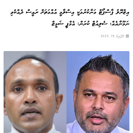
އިޒްރޭލު ޕާސްޕޯޓް މަނާކުރުމަކީ އިސްލާމީ އުއްމަތަށް ރައީސް ދެއްކެވި
ނަމޫނާއެއް، ސެލިއުޓް ކުރަން: އެމްޕީ ޝަމީޒް
އޭޕްރިލް 19, 2025