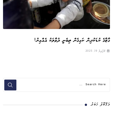
ގާޒާގެ ކުޑަކުދިން ކައިގެން ތިބެނީ ދުވާލަކު އެއްއިރު!
އޭޕްރިލް 19, 2025
މަޤްބޫލު ޚަބަރު