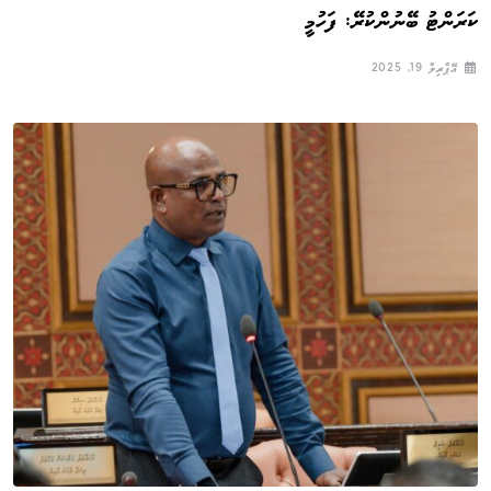
ކަރަންޓު ބޭނުންކުރޭ: ފަހުމީ
އޭޕްރިލް 19, 2025