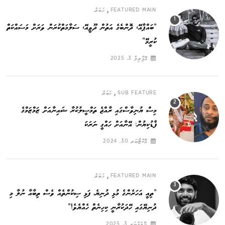
,
FEATURED MAIN
ޚަބަރު
”ބައްޕާއޭ، ދޮންބެގެ އަތުން ދޫވީއޭ، ސަލާމަތްކުރަން ވަރަށް މަސައްކަތް
ކުރީމޭ“
އޭޕްރިލް 3, 2025
,
SUB FEATURE
ޚަބަރު
މިސް ޔުނިވާސްގައި ރާއްޖެ ތަމްސީލުކުރާ ޝައިނާއަށް ޒަމްޒަމްގެ
ފާޑުކިޔުން: އޭނާއަށް ހައްގީ ނަރަކަ
އޮކްޓޯބަރ 30, 2024
,
FEATURED MAIN
ޚަބަރު
”ތިއީ އަހަރެންގެ މުޅި ދުނިޔެ, ފަޅި ސިކުންތެއް ވެސް ތިބާއާ ނުލާ މި
ދުނިޔޭގައި ހޭދަކުރާނީ ކިހިނެތް ހެއްޔެވެ!“
ނޮވެމްބަރ 3, 2025