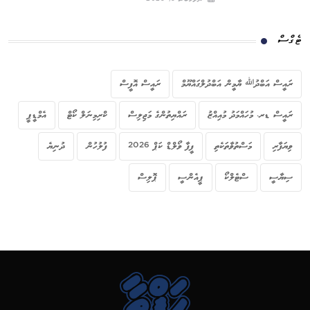
ޓެގްސް
ރައީސް އަބްދުﷲ ޔާމީން އަބްދުލްގައްޔޫމް
ރައީސް އޮފީސް
ރައީސް ޑރ. މުހައްމަދު މުއިއްޒު
ރައްޔިތުންގެ މަޖިލިސް
ކްރިމިނަލް ކޯޓް
އެމްޑީޕީ
ވިޔަފާރި
މަސްތުވާތަކެތި
ފީފާ ވޯލްޑް ކަޕް 2026
ފުލުހުން
ދުނިޔެ
ސިޔާސީ
ސްޓެލްކޯ
ޕީއެންސީ
ޕޮލިސް