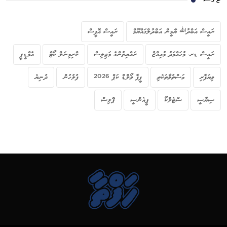
ޓެގްސް
ރައީސް އަބްދުﷲ ޔާމީން އަބްދުލްގައްޔޫމް
ރައީސް އޮފީސް
ރައީސް ޑރ. މުހައްމަދު މުއިއްޒު
ރައްޔިތުންގެ މަޖިލިސް
ކްރިމިނަލް ކޯޓް
އެމްޑީޕީ
ވިޔަފާރި
މަސްތުވާތަކެތި
ފީފާ ވޯލްޑް ކަޕް 2026
ފުލުހުން
ދުނިޔެ
ސިޔާސީ
ސްޓެލްކޯ
ޕީއެންސީ
ޕޮލިސް