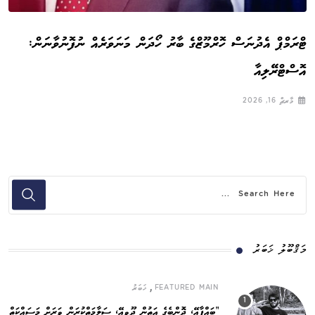
ޓްރަމްޕް އެދުނަސް ހޮރްމޫޒްގެ ބާރު ހޯދަން މަނަވަރެއް ނުފޮނުވާނަން:
އޮސްޓްރޭލިއާ
މާރޗް 16, 2026
މަޤްބޫލު ޚަބަރު
,
FEATURED MAIN
ޚަބަރު
”ބައްޕާއޭ، ދޮންބެގެ އަތުން ދޫވީއޭ، ސަލާމަތްކުރަން ވަރަށް މަސައްކަތް