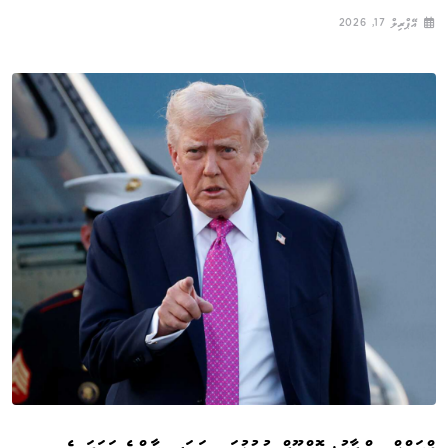
އޭޕްރިލް 17, 2026