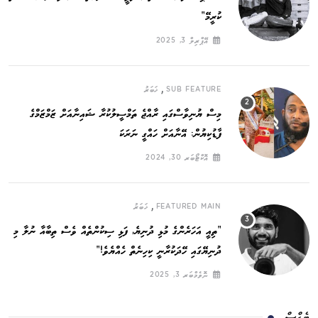
ކުރީމޭ“
އޭޕްރިލް 3, 2025
,
SUB FEATURE
ޚަބަރު
މިސް ޔުނިވާސްގައި ރާއްޖެ ތަމްސީލުކުރާ ޝައިނާއަށް ޒަމްޒަމްގެ
ފާޑުކިޔުން: އޭނާއަށް ހައްގީ ނަރަކަ
އޮކްޓޯބަރ 30, 2024
,
FEATURED MAIN
ޚަބަރު
”ތިއީ އަހަރެންގެ މުޅި ދުނިޔެ, ފަޅި ސިކުންތެއް ވެސް ތިބާއާ ނުލާ މި
ދުނިޔޭގައި ހޭދަކުރާނީ ކިހިނެތް ހެއްޔެވެ!“
ނޮވެމްބަރ 3, 2025