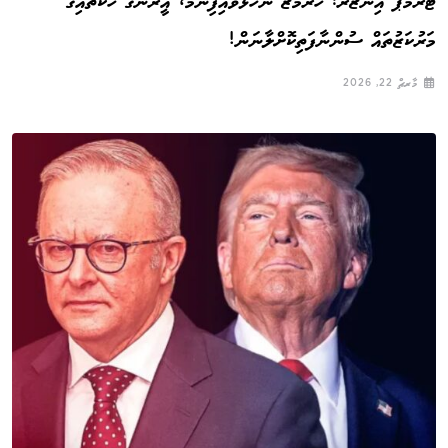
ޓްރަމްޕް އިންޒާރު: ހޮރްމޫޒް ނުހުޅުވައިފިނަމަ، އީރާންގެ ހަކަތައިގެ
މަރުކަޒުތައް ސުންނާފަތިކޮށްލާނަން!
މާރޗް 22, 2026