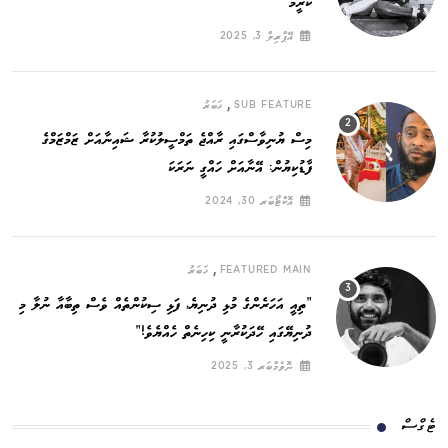
ކުރީމޭ“
އޭޕްރިލް 3, 2025
,
SUB FEATURE
ޚަބަރު
މިސް ޔުނިވާސްގައި ރާއްޖެ ތަމްސީލުކުރާ ޝައިނާއަށް ޒަމްޒަމްގެ
ފާޑުކިޔުން: އޭނާއަށް ހައްގީ ނަރަކަ
އޮކްޓޯބަރ 30, 2024
,
FEATURED MAIN
ޚަބަރު
”ތިއީ އަހަރެންގެ މުޅި ދުނިޔެ, ފަޅި ސިކުންތެއް ވެސް ތިބާއާ ނުލާ މި
ދުނިޔޭގައި ހޭދަކުރާނީ ކިހިނެތް ހެއްޔެވެ!“
ނޮވެމްބަރ 3, 2025
ޓެގްސް