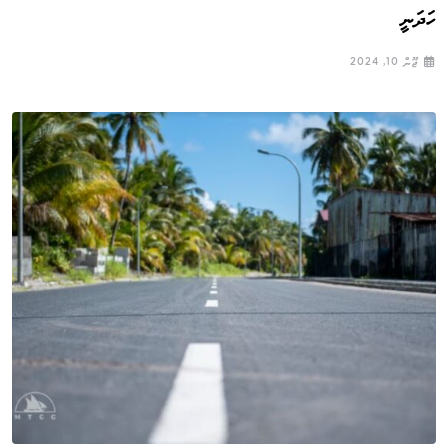
ހަދަނީ
ޖޫން 10, 2024