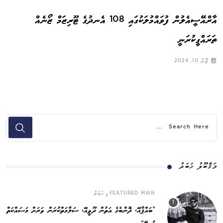
އާރްއޭސީއެލުން ފުވައްމުލަކުގައި 108 އެނދުގެ ޓޫރިޒަމް ޒޯނެއް
ތަރައްގީކުރަނީ
ޖޫން 10, 2024
މަޤްބޫލު ޚަބަރު
,
FEATURED MAIN
ޚަބަރު
”ބައްޕާއޭ، ދޮންބެގެ އަތުން ދޫވީއޭ، ސަލާމަތްކުރަން ވަރަށް މަސައްކަތް