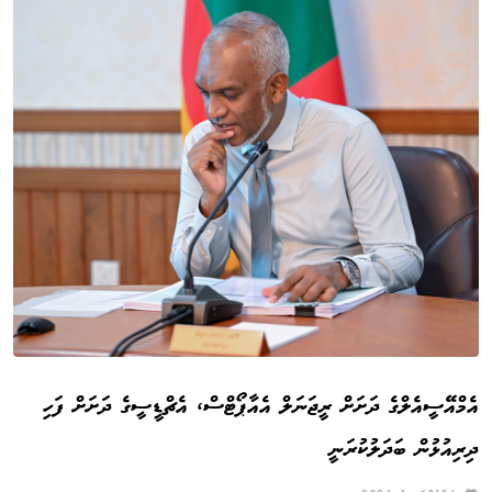
އެމްއޭސީއެލްގެ ދަށަށް ރީޖަނަލް އެއާޕޯޓްސް، އެޗްޑީސީގެ ދަށަށް ފަހި
ދިރިއުޅުން ބަދަލުކުރަނީ