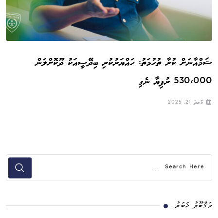
ޝަމްއާނަށް ކުރާ ތުހުމަތު: ހައްޔަރުކުރި ބިދޭސީއަކު ދޫކޮށްލަން
530،000 ރުފިޔާ ނެގި
މާރޗް 21, 2025
މަޤްބޫލު ޚަބަރު