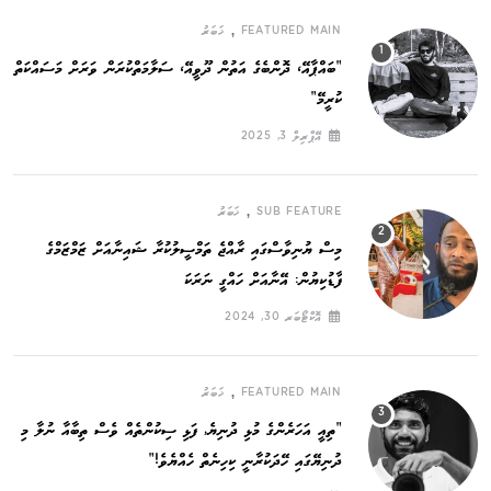
,
FEATURED MAIN
ޚަބަރު
”ބައްޕާއޭ، ދޮންބެގެ އަތުން ދޫވީއޭ، ސަލާމަތްކުރަން ވަރަށް މަސައްކަތް
ކުރީމޭ“
އޭޕްރިލް 3, 2025
,
SUB FEATURE
ޚަބަރު
މިސް ޔުނިވާސްގައި ރާއްޖެ ތަމްސީލުކުރާ ޝައިނާއަށް ޒަމްޒަމްގެ
ފާޑުކިޔުން: އޭނާއަށް ހައްގީ ނަރަކަ
އޮކްޓޯބަރ 30, 2024
,
FEATURED MAIN
ޚަބަރު
”ތިއީ އަހަރެންގެ މުޅި ދުނިޔެ, ފަޅި ސިކުންތެއް ވެސް ތިބާއާ ނުލާ މި
ދުނިޔޭގައި ހޭދަކުރާނީ ކިހިނެތް ހެއްޔެވެ!“