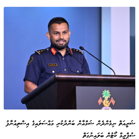
ޝަރީއަތް ނިމެންދެން ޝަމްއާން ބަންދުކުރި މައްސަލައިގެ އިސްތިއުނާފު
ސުޕްރީމް ކޯޓުން ބަލައިނުގަތް