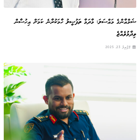
ޝަމްއާންގެ މައްސަލަ: މާދަމާ ތަފުސީލު ހާމަކުރާނެ ކަމަށް އިހުސާން
ވިދާޅުވެއްޖެ
އޭޕްރިލް 23, 2025