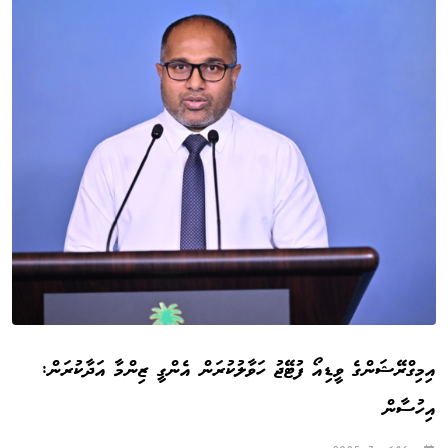
އިމިގްރޭޝަންގެ ވީޑިއޯ ފުޓޭޖު ހަވާލުކުރަން އެންގީ ޒިންމާ އަދާކުރަން:
އިހުސާން