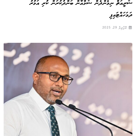
ޝަރީއަތް ނިމެންދެން ޝަމްއާން ބަންދުކުރަން ކުރި އަމުރު
ދަމަހައްޓައިފި
އޭޕްރިލް 29, 2025