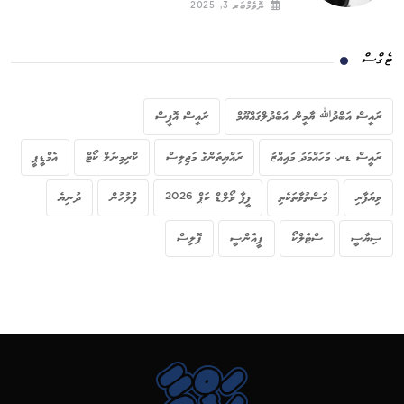
ނޮވެމްބަރ 3, 2025
ޓެގްސް
ރައީސް އަބްދުﷲ ޔާމީން އަބްދުލްގައްޔޫމް
ރައީސް އޮފީސް
ރައީސް ޑރ. މުހައްމަދު މުއިއްޒު
ރައްޔިތުންގެ މަޖިލިސް
ކްރިމިނަލް ކޯޓް
އެމްޑީޕީ
ވިޔަފާރި
މަސްތުވާތަކެތި
ފީފާ ވޯލްޑް ކަޕް 2026
ފުލުހުން
ދުނިޔެ
ސިޔާސީ
ސްޓެލްކޯ
ޕީއެންސީ
ޕޮލިސް