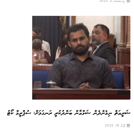
ޑިސެމްބަރ 3, 2025
ޝަރީއަތް ނިމެންދެން ޝަމްއާން ބަންދުކުރީ ރަނގަޅަށް: ސުޕްރީމް ކޯޓު
ޖޫން 18, 2025