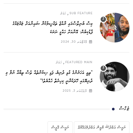
,
SUB FEATURE
ޚަބަރު
މިސް ޔުނިވާސްގައި ރާއްޖެ ތަމްސީލުކުރާ ޝައިނާއަށް ޒަމްޒަމްގެ
ފާޑުކިޔުން: އޭނާއަށް ހައްގީ ނަރަކަ
އޮކްޓޯބަރ 30, 2024
,
FEATURED MAIN
ޚަބަރު
”ތިއީ އަހަރެންގެ މުޅި ދުނިޔެ, ފަޅި ސިކުންތެއް ވެސް ތިބާއާ ނުލާ މި
ދުނިޔޭގައި ހޭދަކުރާނީ ކިހިނެތް ހެއްޔެވެ!“
ނޮވެމްބަރ 3, 2025
ޓެގްސް
ރައީސް އަބްދުﷲ ޔާމީން އަބްދުލްގައްޔޫމް
ރައީސް އޮފީސް