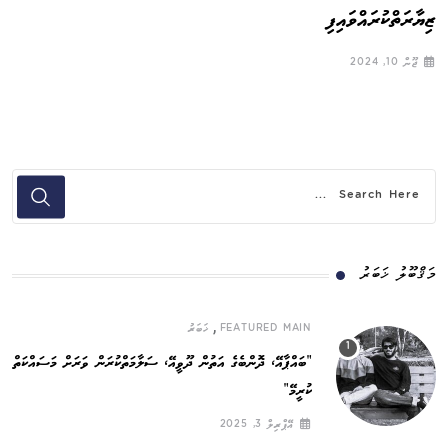
ޒިޔާރަތްކުރައްވައިފި
ޖޫން 10, 2024
މަޤްބޫލު ޚަބަރު
,
FEATURED MAIN
ޚަބަރު
”ބައްޕާއޭ، ދޮންބެގެ އަތުން ދޫވީއޭ، ސަލާމަތްކުރަން ވަރަށް މަސައްކަތް
ކުރީމޭ“
އޭޕްރިލް 3, 2025