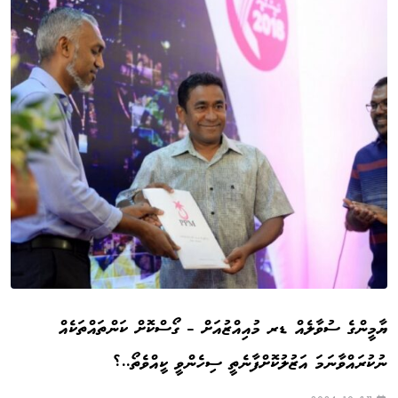
ޔާމީންގެ ސުވާލެއް ޑރ މުއިއްޒުއަށް – ގޯސްކޮށް ކަންތައްތަކެއް
ނުކުރައްވާނަމަ އަޒުލުކޮށްފާނެތީ ސިހެންވީ ކީއްވެތޯ..؟