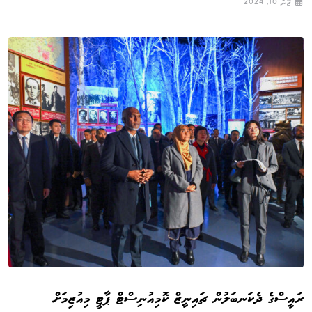
ޖޫން 10, 2024
ރައީސްގެ ދެކަނބަލުން ޗައިނީޒް ކޮމިއުނިސްޓް ޕާޓީ މިއުޒިމަށް