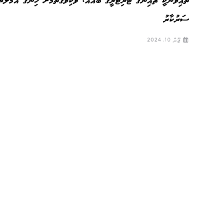
ތައިވާނަކީ ޗައިނާގެ ޓެރިޓަރީގެ ބައެއް، ވަކިވެގަތުމަށް ހިންގާ އަމަލުތަ
ސަރުކާރު
ޖޫން 10, 2024