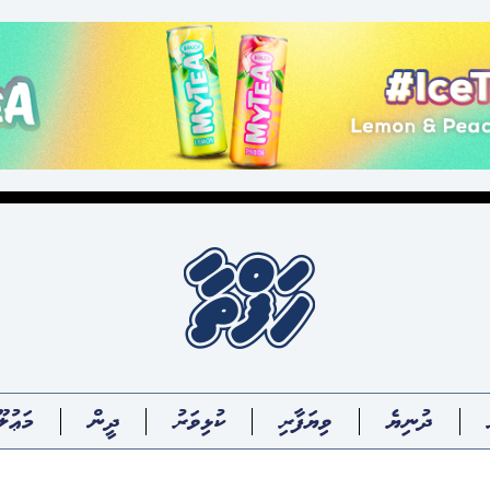
ދުނިޔެ
ވިޔަފާރި
ކުޅިވަރު
ދީން
މަޢުލޫ