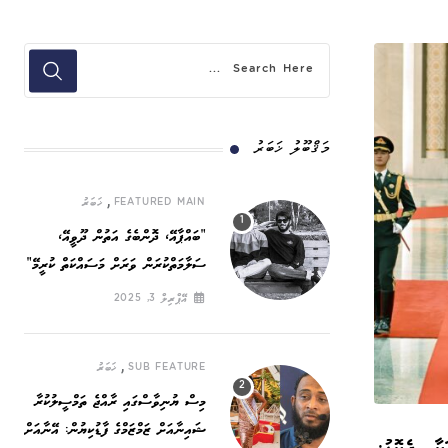
މަޤްބޫލު ޚަބަރު
,
FEATURED MAIN
ޚަބަރު
”ބައްޕާއޭ، ދޮންބެގެ އަތުން ދޫވީއޭ،
ސަލާމަތްކުރަން ވަރަށް މަސައްކަތް ކުރީމޭ“
އޭޕްރިލް 3, 2025
,
SUB FEATURE
ޚަބަރު
މިސް ޔުނިވާސްގައި ރާއްޖެ ތަމްސީލުކުރާ
ޝައިނާއަށް ޒަމްޒަމްގެ ފާޑުކިޔުން: އޭނާއަށް