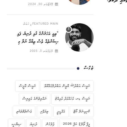
ކާއި ދެކޮޅު:
ހައްގީ ނަރަކަ
އޮކްޓޯބަރ 30, 2024
,
FEATURED MAIN
ޚަބަރު
”ތިއީ އަހަރެންގެ މުޅި ދުނިޔެ, ފަޅި
ސިކުންތެއް ވެސް ތިބާއާ ނުލާ މި
ދުނިޔޭގައި ހޭދަކުރާނީ ކިހިނެތް ހެއްޔެވެ!“
ނޮވެމްބަރ 3, 2025
ޓެގްސް
ރައީސް އަބްދުﷲ ޔާމީން އަބްދުލްގައްޔޫމް
ރައީސް އޮފީސް
ރައީސް ޑރ. މުހައްމަދު މުއިއްޒު
ރައްޔިތުންގެ މަޖިލިސް
ކްރިމިނަލް ކޯޓް
އެމްޑީޕީ
ވިޔަފާރި
މަސްތުވާތަކެތި
ފީފާ ވޯލްޑް ކަޕް 2026
ފުލުހުން
ދުނިޔެ
ސިޔާސީ