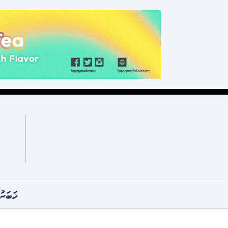
ޚަބަރު