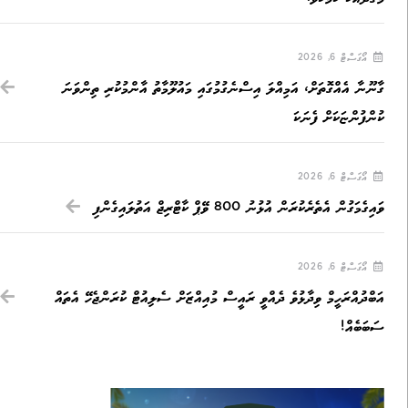
އޯގަސްޓް 6, 2026
ގާނޫނާ އެއްގޮތަށް، އަމިއްލަ އިސްނެގުމުގައި މައުލޫމާތު އާންމުކުރި ތިންވަނަ
ކުންފުންޏަކަށް ފެނަކަ
އޯގަސްޓް 6, 2026
ވައިގެމަގުން އެތެރެކުރަން އުޅުނު 800 ވޭޕް ކާޓްރިޖް އަތުލައިގެންފި
އޯގަސްޓް 6, 2026
އަބްދުއްރަހީމް ވިދާޅުވެ ދެއްވީ ރައީސް މުއިއްޒަށް ސެލިއުޓް ކުރަންޖެހޭ އެތައް
ސަބަބެއް!