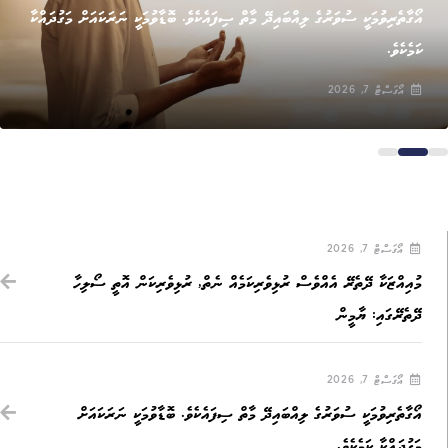
އޯގާތެރިވުމަކީ ސުވަރުގެ ލިއްބައިދޭ މާތް ސިފައެކެވެ. ބޮޑާވުމަކީ ނަރަކައަށް މަގުދައްކާ
ކަމެކެވެ.
އޯގަސްޓް 7, 2026
އޯގަސްޓް 7, 2026
މުއިއްޒަކާ ދޭތެރޭ އެއްވެސް ރުޅިވެރިކަމެއް ނެތް, ރުޅިވެރިކަން އޮތީ ސޯލިހާ
ދޭތެރޭގައި: ޔާމީން
އޯގަސްޓް 7, 2026
އޯގާތެރިވުމަކީ ސުވަރުގެ ލިއްބައިދޭ މާތް ސިފައެކެވެ. ބޮޑާވުމަކީ ނަރަކައަށް
މަގުދައްކާ ކަމެކެވެ.