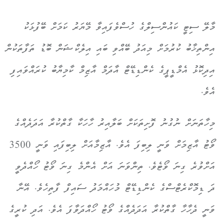
މާލޭ ސިޓީ ކައުންސިލްގެ ހުސްވެފައިވާ މޭޔަރު ކަމަށް ބޭފުޅަކު
އިންތިޚާބު ކުރުމަށް މިއަދު ބޭއްވި ބައި އިލެކްޝަން ބޮޑު ތަފާތަކުން
އިދިކޮޅު އެމްޑީޕީގެ ކެންޑިޑޭޓް އާދަމް އާޒިމް ކާމިޔާބު ކުރައްވައިފި
އެވެ.
މިހާތަނަށް ނުގުނު ފޮށިތަކަށް ބަލާއިރު ހާހަކާ ގާތްކުރާ އަދަދެއްގެ
ވޯޓު އާޒިމަށް ވަނީ ލިބިފަ އެވެ. އާޒިމާއަށް ލިބިފައި ވަނީ 3500
އަށްވުރެ ގިނަ ވޯޓެވެ. ތިންވަނަ އަށް އެންމެ ގިނަ ވޯޓު ހޯއްދެވީ
ދަ ޑިމޮކްރެޓްސްގެ ކެންޑިޑޭޓް މުހައްމަދު ސައިފް ފާތިހެވެ. އޭނާ
ވަނީ ދެހާހާ ގާތްކުރާ އަދަދެއްގެ ވޯޓު ހޯއްދަވާފަ އެވެ. އަދި ކުރީގެ