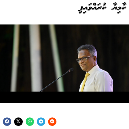
ކާމިޔާބު ކުރައްވައިފި