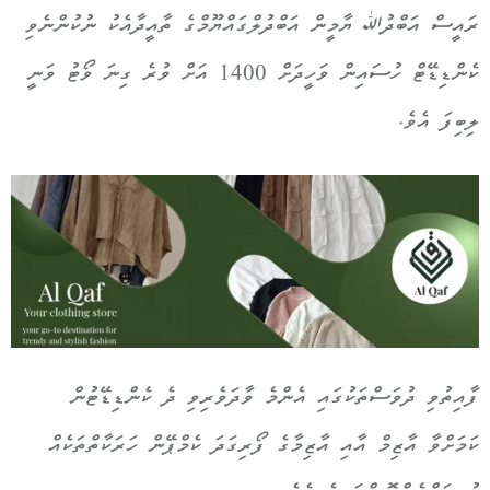
ރައީސް އަބްދުﷲ ޔާމީން އަބްދުލްގައްޔޫމްގެ ތާއީދާއެކު ނުކުންނެވި
ކެންޑިޑޭޓް ހުސައިން ވަހީދަށް 1400 އަށް ވުރެ ގިނަ ވޯޓު ވަނީ
ލިބިފަ އެވެ.
ފާއިތުވި ދުވަސްތަކުގައި އެންމެ ވާދަވެރިވި ދެ ކެންޑިޑޭޓުން
ކަމަށްވާ އާޒިމް އާއި އާޒިމާގެ ފޯރިގަދަ ކެމްޕޭން ހަރަކާތްތަކެއް