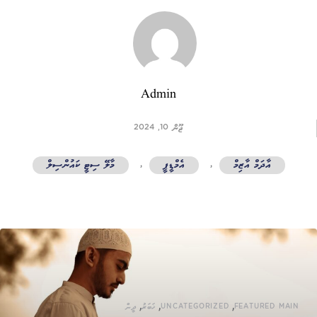
Admin
ޖޫން 10, 2024
އާދަމް އާޒިމް
,
އެމްޑީޕީ
,
މާލޭ ސިޓީ ކައުންސިލް
,
,
,
FEATURED MAIN
UNCATEGORIZED
ޚަބަރު
ދީން