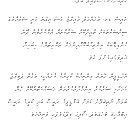
ކުރިއަށްގެންގޮސްފައިވެ އެވެ.
ރައީސް ޑރ. މުހައްމަދު މުއިއްޒު ވެސް އިއްޔެ ވަނީ ސަރުކާރުގެ
ސިޔާސަތުތަކަށް ތާއީދުކޮށް ސަރުކާރަށް އެއްބާރުލުން ދޭނެ
ކެންޑިޑޭޓަކު އިންތިހާބުކޮށްދިނުމަށް ރައްޔިތުންގެ ކިބައިން
އެދިވަޑައިގެންފަ އެވެ.
އެމްޑީޕީން މޭޔަރު އިންތިހާބު ކާމިޔާބު ކުރެއްވީ، ވަގުތު ދެވިއްޖެ
ކަމަށާއި ސަރުކާރު ޒިންމާދާރުކުރުވަން މަސައްކަތްނުކޮށް ދެން
ބަލަން ނުތިބެވޭނެ ކަމަށް އެމްޑީޕީގެ ރައީސް އަދި ކުރީގެ ރައީސް
އިބްރާހީމް މުހައްމަދު ސޯލިހު ވިދާޅުވެފައި ވަނިކޮށެވެ.