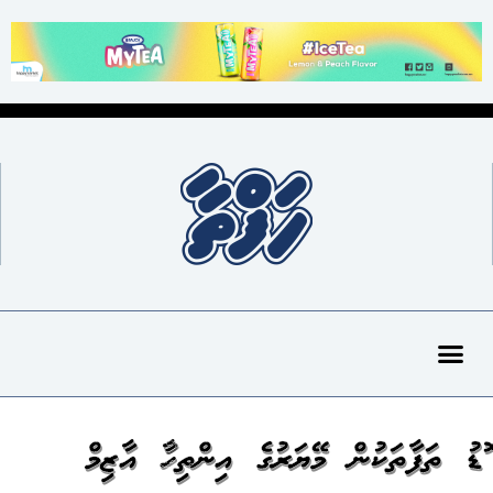
ބޮޑު ތަފާތަކުން މޭޔަރުގެ އިންތިހާބު އާޒިމް