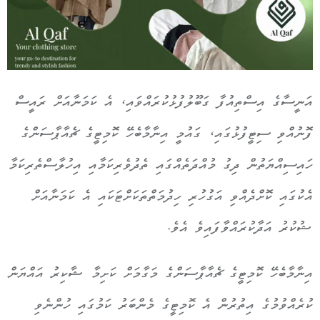
އަނީސާގެ އިސްތިއުފާ ގަބޫލުފުޅުކުރައްވައި، އެ ކަމަނާއަށް ރައީސް
ފޮނުއްވި ސިޓީފުޅުގައި، ގައުމީ އިނާމާބެހޭ ކޮމިޓީގެ ޗެއާޕާސަންގެ
ހައިސިއްޔަތުން ދިގު މުއްދަތެއްގައި ތެދުވެރިކަމާއި އިހުލާސްތެރިކަމާ
އެކުގައި ކޮށްދެއްވި އަގުހުރި ހިދުމަތްތަކަށްޓަކައި އެ ކަމަނާއަށް
ޝުކުރު އަދާކުރައްވާފައިވެ އެވެ.
އިނާމާބެހޭ ކޮމިޓީގެ ޗެއާޕާސަންގެ މަގާމަށް ކަށިމާ ޝާކިރު އައްޔަން
ކުރެއްވުމުގެ އިތުރުން އެ ކޮމިޓީގެ މެންބަރު ކަމުގައި ހުންނެވި