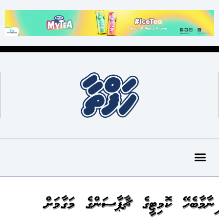
އިނާމާބެހޭ ކޮމިޓީގެ ޗެއާޕާސަންގެ މަގާމަށް