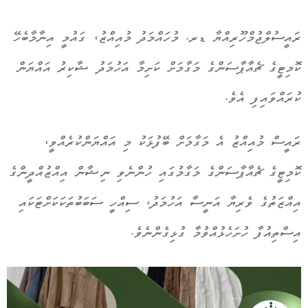
ރައީސުލްޖުމްހޫރިއްޔާ ޑރ. މުހައްމަދު މުއިއްޒު، ގައުމީ އިނާމާބެހޭ
ކޮމިޓީގެ ޗެއާޕާސަންގެ މަގާމަށް ކަށިމާ އަހުމަދު ޝާކިރު އައްޔަން
ކުރައްވައިފި އެވެ.
ރައީސް މުއިއްޒު އެ މަގާމަށް ބޭފުޅަކު މި އައްޔަންކުރެއްވީ،
ކޮމިޓީގެ ޗެއާޕާސަންގެ މަގާމުގައި ހުންނެވި ނިޝާން އިއްޒުއްދީންގެ
އިއްޒަތުގެ ވެރިޔާ އަނީސާ އަހުމަދު، ސިއްހީ ސަބަބުތަކަކަށްޓަކައި
އިސްތިއުފާ ހުށަހެޅުއްވުމާ ގުޅިގެންނެވެ.