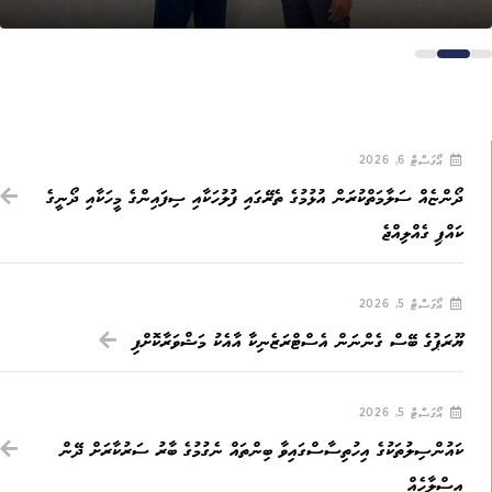
އޯގަސްޓް 6, 2026
ދޯންޏެއް ސަލާމަތްކުރަން އުޅުމުގެ ތެރޭގައި ފުލުހަކާއި ސިފައިންގެ މީހަކާއި ދޯނީގެ
ކައްޕި ގެއްލިއްޖެ
އޯގަސްޓް 5, 2026
ޔޫރަޕުގެ ބޭސް ގެންނަން އެސްޓްރަޒެނިކާ އާއެކު މަޝްވަރާކޮށްފި
އޯގަސްޓް 5, 2026
ކައުންސިލުތަކުގެ އިހުތިސާސްގައިވާ ބިންތައް ނެގުމުގެ ބާރު ސަރުކާރަށް ދޭން
އިސްލާހެއް