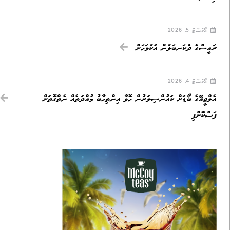
އޯގަސްޓް 5, 2026
ރައީސްގެ ދެކަނބަލުން އުކުޅަހަށް
އޯގަސްޓް 4, 2026
އެލްޖީއޭގެ ބޯޑަށް ކައުންސިލަރުން ހޮވާ އިންތިހާބު މުއްދަތެއް ނެތްގޮތަށް
ފަސްކޮށްފި