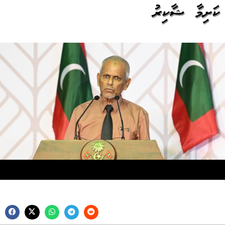
ކަށިމާ ޝާކިރު