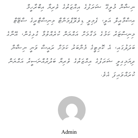
ނިޝާން މުލީގޭ ޝަރަފުގެ އިއްޒަތުގެ ވެރިޔާ އިބްރާހީމް
އިސްމާއީލް އަލީ، ފެމިލީ ޑިވެލޮޕްމަންޓް މިނިސްޓްރީގެ ސްޓޭޓް
މިނިސްޓަރު ކަމުގެ މަގާމަށް އައްޔަން ކުރެއްވުމާ ގުޅިގެން، އޭނާގެ
ބަދަލުގައި، އެ ކޮމިޓީގެ މެންބަރު ކަމަށް ރައީސް ވަނީ ނިޝާން
ދިޔަމިގިލީ ޝަރަފުގެ އިއްޒަތުގެ ވެރިޔާ ބަދުރުއްނަސީރު އައްޔަން
ކުރައްވައިފަ އެވެ.
Admin