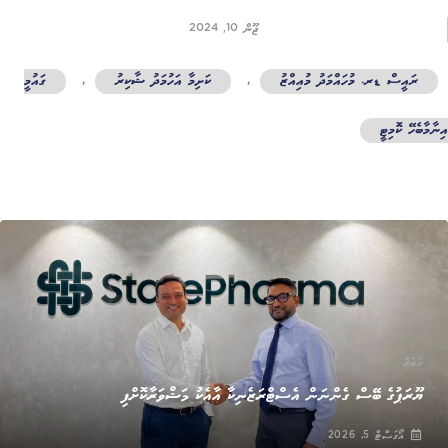
ޖޫން 10, 2024
ރައީސް ޑރ. މުހައްމަދު މުއިއްޒު
,
ކަށިމާ އަހުމަދު ޝާކިރު
,
ގައުމީ
ނާމާބެހޭ ކޮމިޓީ
ޚަބަރު
ޔޫރަޕުގެ ބޭސް ގެންނަން އެސްޓްރަޒެނިކާ އާއެކު މަޝްވަރާކޮށްފި
އޯގަސްޓް 5, 2026