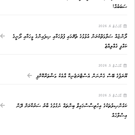
ސަބަބެއް!
އޯގަސްޓް 6, 2026
ދޯންޏެއް ސަލާމަތްކުރަން އުޅުމުގެ ތެރޭގައި ފުލުހަކާއި ސިފައިންގެ މީހަކާއި ދޯނީގެ
ކައްޕި ގެއްލިއްޖެ
އޯގަސްޓް 5, 2026
ޔޫރަޕުގެ ބޭސް ގެންނަން އެސްޓްރަޒެނިކާ އާއެކު މަޝްވަރާކޮށްފި
އޯގަސްޓް 5, 2026
ކައުންސިލުތަކުގެ އިހުތިސާސްގައިވާ ބިންތައް ނެގުމުގެ ބާރު ސަރުކާރަށް ދޭން
އިސްލާހެއް