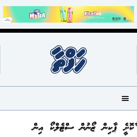
ގާކޮށީގެ ޕާކިން ޒޯނުން ސްޓެލްކޯ އިން