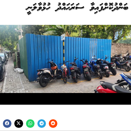
ބަންދުކޮށްފައިވާ ސަރަޙައްދު ހުޅުވާލަނީ