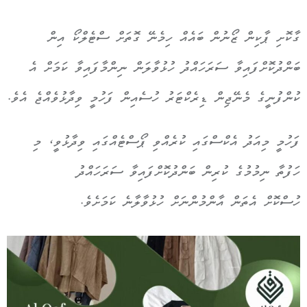
ގާކޮށި ޕާކިން ޒޯނުން ބައެއް ހިމެނޭ ގޮތަށް ސްޓެލްކޯ އިން
ބަންދުކޮށްފައިވާ ސަރަހައްދު ހުޅުވާލަން ނިންމާފައިވާ ކަމަށް އެ
ކުންފުނީގެ މެނޭޖިން ޑިރެކްޓަރު ހުސެއިން ފަހުމީ ވިދާޅުވެއްޖެ އެވެ.
ފަހުމީ މިއަދު އެކްސްގައި ކުރެއްވި ޕޯސްޓެއްގައި ވިދާޅުވީ، މި
ހަފުތާ ނިމުމުގެ ކުރިން ބަންދުކޮށްފައިވާ ސަރަހައްދު
ހުސްކޮށް އެތަން އާންމުންނަށް ހުޅުވާލާނެ ކަމަށެވެ.