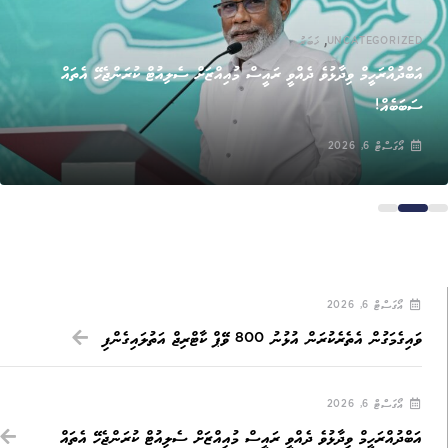
,
UNCATEGORIZED
ޚަބަރު
އަބްދުއްރަހީމް ވިދާޅުވެ ދެއްވީ ރައީސް މުއިއްޒަށް ސެލިއުޓް ކުރަންޖެހޭ އެތައް
ސަބަބެއް!
އޯގަސްޓް 6, 2026
އޯގަސްޓް 6, 2026
ވައިގެމަގުން އެތެރެކުރަން އުޅުނު 800 ވޭޕް ކާޓްރިޖް އަތުލައިގެންފި
އޯގަސްޓް 6, 2026
އަބްދުއްރަހީމް ވިދާޅުވެ ދެއްވީ ރައީސް މުއިއްޒަށް ސެލިއުޓް ކުރަންޖެހޭ އެތައް