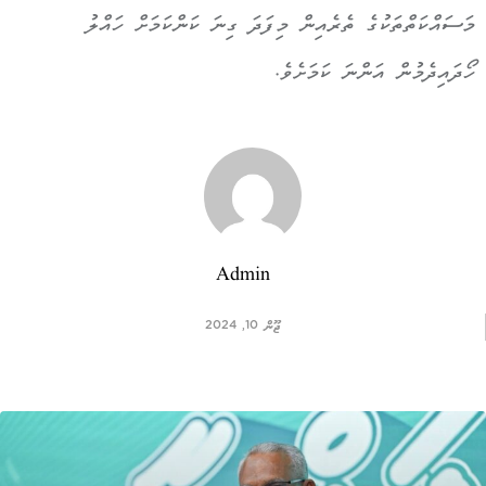
މަސައްކަތްތަކުގެ ތެރެއިން މިފަދަ ގިނަ ކަންކަމަށް ހައްލު
ހޯދައިދެމުން އަންނަ ކަމަށެވެ.
Admin
ޖޫން 10, 2024