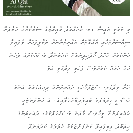
މި ކަމަކީ ރައީސް ޑރ. މުހައްމަދު މުއިއްޒުގެ ސަރުކާރުގެ ހަރުދަނާ
ސިޔާސަތުތަކާއި އެއްގޮތަށް ރައްޔިތުންނަށް ތަކުލީފަކަށް ވެފައިވާ
ކަންކަމަށް ހައްލު ހޯދައިދިނުމަށް ކުރަމުންދާ މަސައްކަތުގެ ދަށުން
ކުރާ ކަމެއް ކަމަށްވެސް ފަހުމީ ވިދާޅުވި އެވެ.
އޭނާ ވިދާޅުވީ، ސްޓެލްކޯއަކީ ރައްޔިތުންގެ ދިރިއުޅުމުގެ އެންމެ
އަސާސީ ހިދުމަތުގެ ބައިވެރިޔާއަށްވާއިރު، އެ ކުންފުންޏަކީ
ރައްޔިތުންނާ ވީހާވެސް ގާތުން މަސައްކަތްކޮށް، ރައްޔިތުންގެ
އިތުބާރު ލިބިފައިވާ ކުންފުންޏަކަށް ހެދުމަށް ކުރަމުންދާ