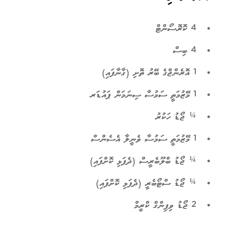
4 ކޮރޮސޯންޓް
4 ބިސް
1 އޮރެންޖްގެ ބޭރު ތޮށި (ގާނާފައި)
1 މޭޒުމަތީ ސަމުސާ ސިނަމަން ޕައުޑަރ
¼ ޖޯޑު ހަކުރު
1 މޭޒުމަތީ ސަމުސާ ވެނީލާ އެސެންސް
¼ ޖޯޑު ބްލޫބެރީސް (ދެފަޅި ކޮށްފައި)
¼ ޖޯޑު ސްޓޯބެރީ (ދެފަޅި ކޮށްފައި)
2 ޖޯޑު ވިޕިންގް ކްރީމް