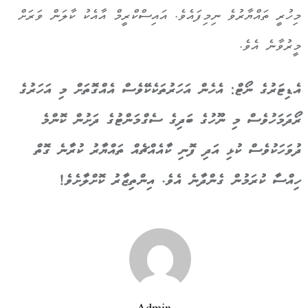
މިހުރީ ތައްޔާރުވެ ނިމިފައެވެ. އައިސްކްރީމް އާއެކު ކާލަން ވަރަށް
މީރުވާނެ އެވެ.
އެޑިޓަރުގެ ނޯޓް: އެހެން އަހަރުތަކެކޭވެސް އެއްގޮތަށް މި އަހަރުގެ
ރޯދަމަހުވެސް މި ނޫހުގެ ބަދިގެ ސެގްމަންޓުގެ ދަށުން ކޮންމެ
ދުވަހަކުވެސް ކުޅި އަދި ފޮނި ކާއެއްޗެއް ތައްޔާރު ކުރާނެ ގޮތް
ހިއްސާ ކުރަމުން ގެންދާނެ އެވެ. އިންތިޒާރު ކޮށްލާށެވެ!