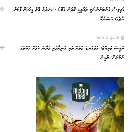
މަޖިލިސް މެންބަރުންނަކީ ތައުލީމީ ގޮތުން މާބޮޑު ސަނަދެއް އޮތް މީހަކަށް ވާކަށް
ނުޖެހޭ: ހަސަންކޮ
އޯގަސްޓް 7, 2026
ރައީސް މުއިއްޒު، އަޅުގަނޑު ޖަލަށް ލައި އަނިޔާވެރި ވެދާނެ ކަމަށް ގަބޫލެއް
ނުކުރަން: ޔާމީން