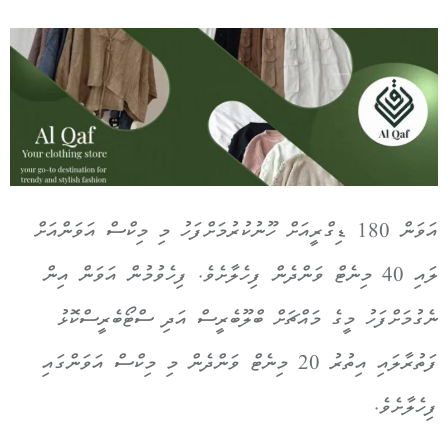
އަވަން 180 ޑިގްރީއަށް ހޫނުކުރުމަށްފަހު މި މިކްސް އަވަންއަށް
ލައި 40 މިނެޓް ވަންދެން ފިހެލާށެވެ. ފިހެވުމުން އަވަން އިން
ނެގުމަށްފަހު މީގެ މައްޗަށް ބްލޫބެރީސް އަދި ސްޓޯބެރީސްކޮޅު
ފަތުރާލައި އިތުރު 20 މިނެޓް ވަންދެން މި މިކްސް އަވަންގައި
ފިހެލާށެވެ.