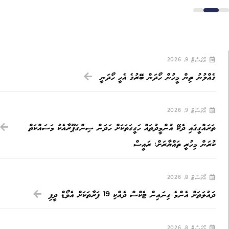
އޯގަސްޓް 9, 2026
ގެއްލުނު ތިން މީހުން ހޯދަން ބޭރުގެ އެހީ ހޯދަނީ
އޯގަސްޓް 9, 2026
ތަރައްގީގައި ދެކޭ އުންމީދުތައް ހަގީގަތަކަށް ހަދަން ސިންގަޕޫރާއެކު މަސައްކަތް
ކުރަން މިހުރީ ތައްޔާރަށް: ރައީސް
އޯގަސްޓް 8, 2026
ދައުލަތަށް އެންމެ ގިނައިން ޓެކްސް ދެއްކި 19 ފަރާތަކަށް އެވޯޑް ދީފި
އޯގަސްޓް 8, 2026