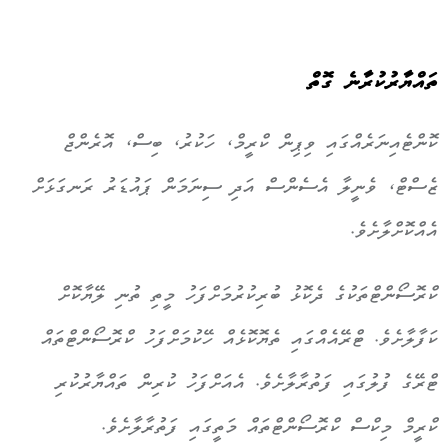
ތައްޔާރުކުރާނެ ގޮތް
ކޮންޓެއިނަރެއްގައި ވިޕިން ކްރީމް، ހަކުރު، ބިސް، އޮރެންޖް
ޒެސްޓް، ވެނީލާ އެސެންސް އަދި ސިނަމަން ޕައުޑަރު ރަނގަޅަށް
އެއްކޮށްލާށެވެ.
ކްރޮސޯންޓްތަކުގެ ދެކޮޅު ބުރިކުރުމަށްފަހު މީތި ތުނި ލޭޔާކޮށް
ކަފާލާށެވެ. ޓްރޭއެއްގައި ތެޔޮކޮޅެއް ހޭކުމަށްފަހު ކްރޮސޯންޓްތައް
ޓްރޭގެ ފުލުގައި ފަތުރާލާށެވެ. އެއަށްފަހު ކުރިން ތައްޔާރުކުރި
ކްރީމް މިކްސް ކްރޮސޯންޓްތައް މަތީގައި ފަތުރާލާށެވެ.