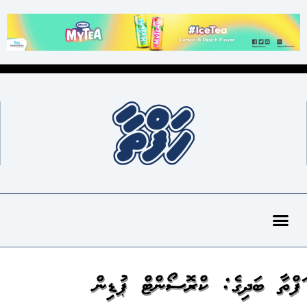
ހަފްތާ ބަދިގެ: ކްރޮސޯންޓް ޕުޑިން