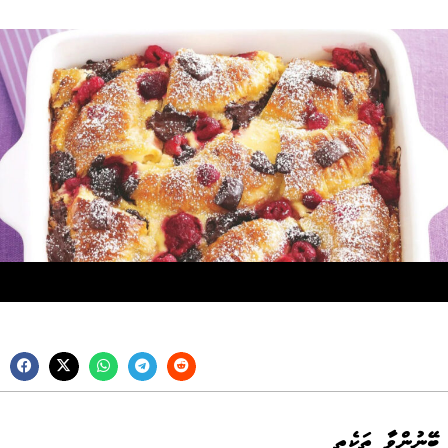
ބޭނުންވާ ތަކެތި