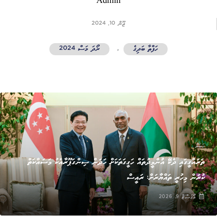
Admin
ޖޫން 10, 2024
ހަފްތާ ބަދިގެ
,
ރޯދަ މަސް 2024
ޚަބަރު
ތަރައްގީގައި ދެކޭ އުންމީދުތައް ހަގީގަތަކަށް ހަދަން ސިންގަޕޫރާއެކު މަސައްކަތް
ކުރަން މިހުރީ ތައްޔާރަށް: ރައީސް
އޯގަސްޓް 9, 2026