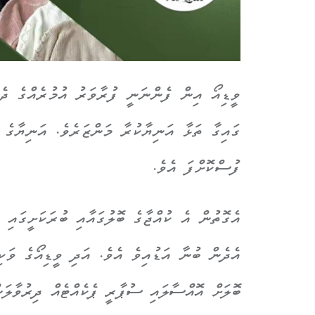
ވީޑިއޯ އިން ފެންނަނީ ފުރާވަރު އުމުރެއްގެ ދެ 
ގައިގާ ތަޅާ އަނިޔާކުރާ މަންޒަރެވެ. އަނިޔާގެ 
ފުސްކޮށްފަ އެވެ.
އެގޮތުން އެ ކުއްޖާގެ ބޮލުގައާއި ބުރަކަށީގައި 
އެދެން ބުނާ އަޑުއިވެ އެވެ. އަދި
ވީޑިއޯގެ ވަކ
ބޮލަށް އޮއްސާލައި ސުޕާރީ ޕެކެއްޓެއް ދިރުވާލަނ