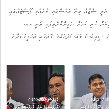
އަލީ ޝުޖާއު މިރޭ އެކްސްގައި ކުރެއްވި ޕޯސްޓެއްގައި
މިކަން ކުރި ކަމަށް ޔަގީންކުރެވިފައި ވަނީ އއ.
ް ސީރިއަސް މައްސަލައެއްގެ ގޮތުގައި ތަހުގީގުކުރާނެ
ޚަބަރު
ޮތަށް، އަމިއްލަ
މުއިއްޒަކާ ދޭތެރޭ އެއްވެސް
އި މައުލޫމާތު އާންމުކުރި
ރުޅިވެރިކަމެއް ނެތް, ރުޅިވެރިކަން އޮތީ