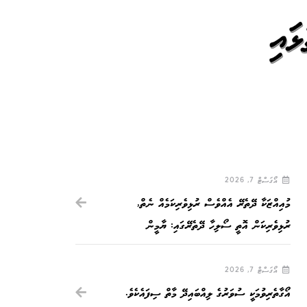
ައި
އޯގަސްޓް 7, 2026
މުއިއްޒަކާ ދޭތެރޭ އެއްވެސް ރުޅިވެރިކަމެއް ނެތް,
ރުޅިވެރިކަން އޮތީ ސޯލިހާ ދޭތެރޭގައި: ޔާމީން
އޯގަސްޓް 7, 2026
އޯގާތެރިވުމަކީ ސުވަރުގެ ލިއްބައިދޭ މާތް ސިފައެކެވެ.