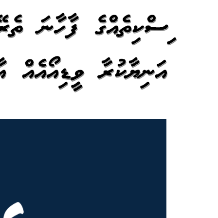
މިސްކިތެއްގެ ފާހާނަ ތެރ
އަނިޔާކުރާ ވީޑިއޯއެއް އާން