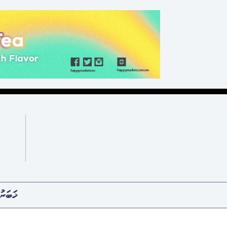
ޚަބަރު