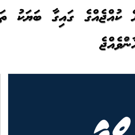
ޭ ކުއްޖެއްގެ ގައިގާ ބަޔަކު ތަޅ
މުވެއްޖެ