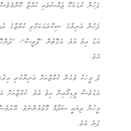
ފަހުން
ކުޑަކަކޫ ޖައްސުވައި ކުއްޖާ ކޮންމެވެސް
ފަހުން އަނިޔާގެ ޝިކާރައަކަށްވި ކުއްޖާގެ ރު
އަޑު އިވެ އެވެ. އެގޮތުން ”ޕްލީސް“، ”ދެންހޮޔ
އެވެ.
ދެ މީހަކު ވެގެން ކުއްޖާއަށް އަނިޔާކުރި އިރު،
އަޑުވެސް ވީޑިއޯއިން އިވެ އެވެ. ކުއްޖާއަށް އަ
މީހުން ދިޔައީ ސަލާމް ގޮވުމުންނެވެ. އޭރުވެސް
ފެނެ އެވެ.