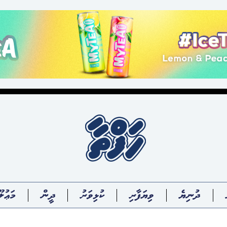
ދުނިޔެ
ވިޔަފާރި
ކުޅިވަރު
ދީން
މަޢުލޫ