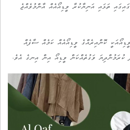
ައިގައި ތަޅައި އަނިޔާކުރާ ވީޑިއޯއެއް އާންމުވެއްޖެ
ޑިއޯއަކީ ކޮންއިރެއްގެ ވީޑިއޯއެއް ކަމެއް ސާފެއް
 ކުރަމުންދިޔަ ވަގުތެއްކަން ވީޑިއޯ އިން އިނގެ އެވެ.