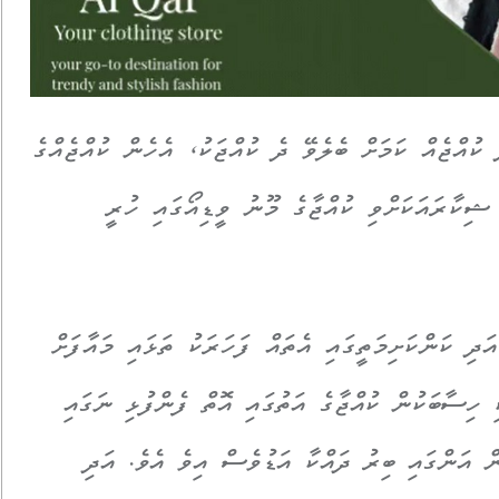
ކުއްޖެއް ކަމަށް ބެލެވޭ ދެ ކުއްޖަކު، އެހެން ކުއްޖެއްގެ
ޝިކާރައަކަށްވި ކުއްޖާގެ މޫނު ވީޑިއޯގައި ހުރީ
އަދި ކަންކަށިމަތީގައި އެތައް ފަހަރަކު ތަޅައި މައާފަށް
ި ހިސާބަކުން ކުއްޖާގެ އަތުގައި އޮތް ފެންފުޅި ނަގައި
ް އަންގައި ބިރު ދައްކާ އަޑުވެސް އިވެ އެވެ. އަދި