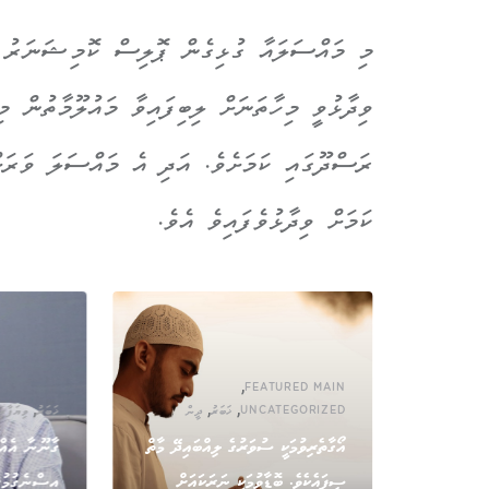
މި މައްސަލައާ ގުޅިގެން ޕޮލިސް ކޮމިޝަނަރު 
ވިދާޅުވީ މިހާތަނަށް ލިބިފައިވާ މައުލޫމާތުން 
ރަސްދޫގައި ކަމަށެވެ. އަދި އެ މައްސަލަ ވަރަށ
ކަމަށް ވިދާޅުވެފައިވެ އެވެ.
,
FEATURED MAIN
,
,
,
UNCATEGORIZED
ޚަބަރު
ދީން
ޚަބަރު
ވިޔަފާރި
އޯގާތެރިވުމަކީ ސުވަރުގެ ލިއްބައިދޭ މާތް
ގާނޫނާ އެއްގ
ިކަން އޮތީ
ސިފައެކެވެ. ބޮޑާވުމަކީ ނަރަކައަށް
އިސްނެގުމުގަ