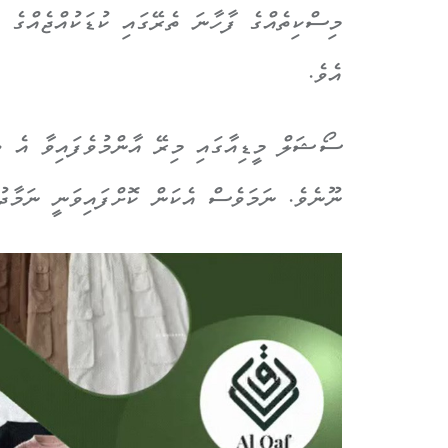
މިސްކިތެއްގެ ފާހާނަ ތެރޭގައި ކުޑަކުއްޖެއްގެ ގ
އެވެ.
ސޯޝަލް މީޑިއާގައި މިރޭ އާންމުވެފައިވާ އެ ވީ
ނޫނެވެ. ނަމަވެސް އެކަން ކޮށްފައިވަނީ ނަމާދު