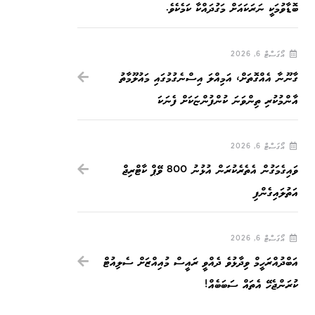
ބޮޑާވުމަކީ ނަރަކައަށް މަގުދައްކާ ކަމެކެވެ.
އޯގަސްޓް 6, 2026
ގާނޫނާ އެއްގޮތަށް، އަމިއްލަ އިސްނެގުމުގައި މައުލޫމާތު
އާންމުކުރި ތިންވަނަ ކުންފުންޏަކަށް ފެނަކަ
އޯގަސްޓް 6, 2026
ވައިގެމަގުން އެތެރެކުރަން އުޅުނު 800 ވޭޕް ކާޓްރިޖް
އަތުލައިގެންފި
އޯގަސްޓް 6, 2026
އަބްދުއްރަހީމް ވިދާޅުވެ ދެއްވީ ރައީސް މުއިއްޒަށް ސެލިއުޓް
ކުރަންޖެހޭ އެތައް ސަބަބެއް!