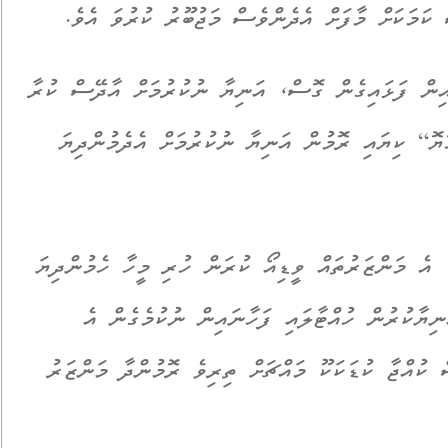
 ކަމަކަށް މާފަށް އެދެންވެސް މަޖުބޫރު ކުރުވަ އެވެ.
އިން ފަޅައިގެން ގޮސް، އަނިޔާ ނުކުރުމަށް އާދޭސް ކުރާ
ޮ“ ކިޔައި ރޮމުން އަނިޔާ ނުކުރުމަށް އެދެމުންދިޔަ
 އެ މަންޒަރުތައް ވީޑިއޯ ކުރަން ހުރި މީހާ ހެމުންދިޔަ
ނިޔާކުރުން ހުއްޓާލައި ފަހާނައިން ނުކުމެގެން އެ
 ކުއްޖާ ކުޑަކަކޫ މައްޗަށް ތިރިވެ ރޮމުންދާ މަންޒަރު