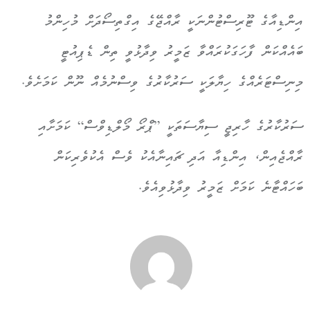
އިންޑިއާގެ ޓޫރިސްޓުންނަކީ ރާއްޖޭގެ އިގްތިސޯދަށް މުހިންމު
ބައެއްކަން ފާހަގަކުރައްވާ ޒަމީރު ވިދާޅުވީ ތިން ޑެޕިއުޓީ
މިނިސްޓަރެއްގެ ހިޔާލަކީ ސަރުކާރުގެ ވިސްނުމެއް ނޫން ކަމަށެވެ.
ސަރުކާރުގެ ހާރިޖީ ސިޔާސަތަކީ ”ޕްރޯ މޯލްޑިވްސް“ ކަމަށާއި
ރާއްޖެއިން، އިންޑިއާ އަދި ޗައިނާއެކު ވެސް އެކުވެރިކަން
ބަހައްޓާނެ ކަމަށް ޒަމީރު ވިދާޅުވިއެވެ.