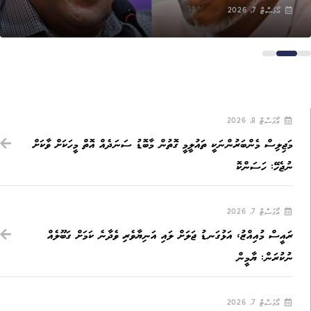
އޯގަސްޓް 7, 2026
އޯގަސްޓް 8, 2026
މަޖިލިސް މެންބަރުންނަކީ ތައުލީމީ ގޮތުން މާބޮޑު ސަނަދެއް އޮތް މީހަކަށް ވާކަށް
ނުޖެހޭ: ހަސަންކޮ
އޯގަސްޓް 7, 2026
ރައީސް މުއިއްޒު، އަޅުގަނޑު ޖަލަށް ލައި އަނިޔާވެރި ވެދާނެ ކަމަށް ގަބޫލެއް
ނުކުރަން: ޔާމީން
އޯގަސްޓް 7, 2026