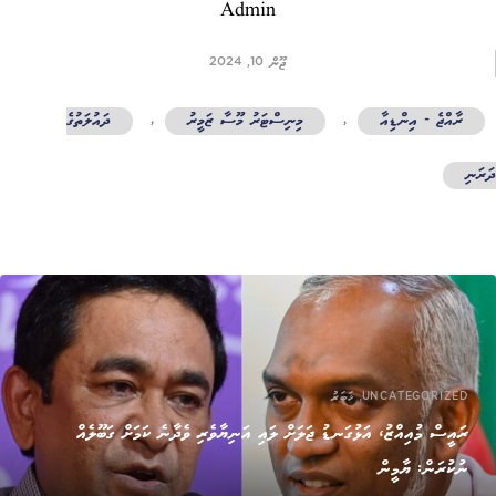
Admin
ޖޫން 10, 2024
ރާއްޖެ - އިންޑިއާ
,
މިނިސްޓަރު މޫސާ ޒަމީރު
,
ދައުލަތުގެ
ރަނި
,
UNCATEGORIZED
ޚަބަރު
ރައީސް މުއިއްޒު، އަޅުގަނޑު ޖަލަށް ލައި އަނިޔާވެރި ވެދާނެ ކަމަށް ގަބޫލެއް
ނުކުރަން: ޔާމީން