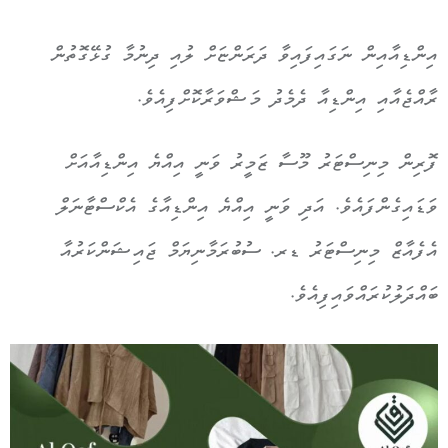
އިންޑިއާއިން ނަގައިފައިވާ ދަރަންޏަށް ލުއި ދިނުމާ ގުޅޭގޮތުން
ރާއްޖެއާއި އިންޑިއާ ދެމެދު މަޝްވަރާކޮށްފިއެވެ.
ފޮރިން މިނިސްޓަރު މޫސާ ޒަމީރު ވަނީ އިއްޔެ އިންޑިއާއަށް
ވަޑައިގެންފައެވެ. އަދި ވަނީ އިއްޔެ އިންޑިއާގެ އެކްސްޓާނަލް
އެފެއާޒް މިނިސްޓަރު ޑރ. ސުބުރަމާނިޔަމް ޖައިޝަންކަރުއާ
ބައްދަލުކުރައްވައިފިއެވެ.