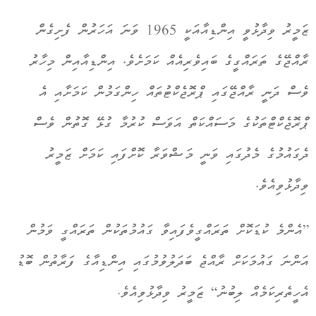
ޒަމީރު ވިދާޅުވީ އިންޑިއާއަކީ 1965 ވަނަ އަހަރުން ފެށިގެން
ރާއްޖޭގެ ތަރައްގީގެ ބައިވެރިއެއް ކަމަށެވެ. އިންޑިއާއިން މިހާރު
ވެސް ދަނީ ރާއްޖޭގައި ޕްރޮޖެކްޓުތައް ހިންގަމުން ކަމަށާއި އެ
ޕްރޮޖެކްޓްތަކުގެ މަސައްކަތް އަވަސް ކުރުމާ ގުޅޭ ގޮތުން ވެސް
ދެގައުމުގެ މެދުގައި ވަނީ މަޝްވަރާ ކޮށްފައި ކަމަށް ޒަމީރު
ވިދާޅުވިއެވެ.
”އެންމެ ކުޑަކޮށް ތަރައްގީވެފައިވާ ގައުމުތަކުން ތަރައްގީ ވަމުން
އަންނަ ގައުމަކަށް ރާއްޖެ ބަދަލުވުމުގައި އިންޑިއާގެ ފަރާތުން ބޮޑު
އެހީތެރިކަމެއް ލިބުނު“ ޒަމީރު ވިދާޅުވިއެވެ.