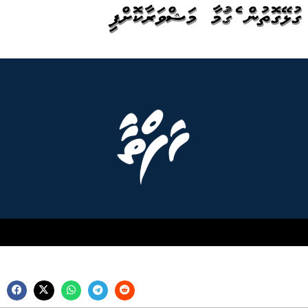
ގުޅޭގޮތުން އެގައުމާ މަޝްވަރާކޮށްފި