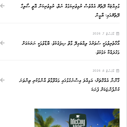
މުއިއްޒަކާ ދޭތެރޭ އެއްވެސް ރުޅިވެރިކަމެއް ނެތް, ރުޅިވެރިކަން އޮތީ ސޯލިހާ
ދޭތެރޭގައި: ޔާމީން
އޯގަސްޓް 7, 2026
އޯގާތެރިވުމަކީ ސުވަރުގެ ލިއްބައިދޭ މާތް ސިފައެކެވެ. ބޮޑާވުމަކީ ނަރަކައަށް
މަގުދައްކާ ކަމެކެވެ.
އޯގަސްޓް 6, 2026
ގާނޫނާ އެއްގޮތަށް، އަމިއްލަ އިސްނެގުމުގައި މައުލޫމާތު އާންމުކުރި ތިންވަނަ
ކުންފުންޏަކަށް ފެނަކަ