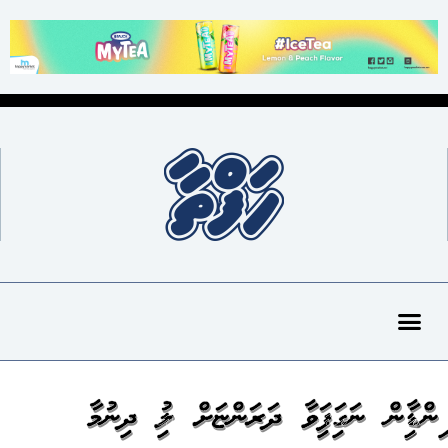
އިންޑިއާއިން ނަގައިފައިވާ ދަރަންޏަށް ލުއި ދިނުމާ