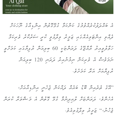
އެ ބައްދަލުކުރެއްވުމުގެ ކަންކަމާ ގުޅޭގޮތުން އިންޑިއާގެ ނޫހަކަށް
ދެއްވި އިންޓަވިއެއްގައި ޒަމީރު ވިދާޅުވީ ކުރީ ސަރުކާރު ވެރިކަމާ
ހަވާލުވީއިރު ރާއްޖޭގެ ދަރަންޏަކީ 60 ބިލިއަން ރުފިޔާގައި ކަމަށްވީ
ނަމަވެސް އެ ވެރިކަން ނިމުނުއިރު ދަރަނި 120 ބިލިއަން
ރުފިޔާއަށް އަރާ ކަމަށެވެ.
”އޭގެ ތެރެއިން ބޮޑު ބައެއް ދައްކަން ޖެހެނީ އިންޑިއާއަށް،
އެހެންވެ، ދަރަންޏަށް ލުއިދިނުމާ ގުޅޭ ގޮތުން އެ މަޝްވަރާ ކުރަން
ޖެހުނު،“ ޒަމީރު ވިދާޅުވިއެވެ.