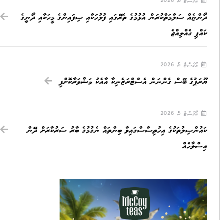
އޯގަސްޓް 6, 2026
ދޯންޏެއް ސަލާމަތްކުރަން އުޅުމުގެ ތެރޭގައި ފުލުހަކާއި ސިފައިންގެ މީހަކާއި ދޯނީގެ
ކައްޕި ގެއްލިއްޖެ
އޯގަސްޓް 5, 2026
ޔޫރަޕުގެ ބޭސް ގެންނަން އެސްޓްރަޒެނިކާ އާއެކު މަޝްވަރާކޮށްފި
އޯގަސްޓް 5, 2026
ކައުންސިލުތަކުގެ އިހުތިސާސްގައިވާ ބިންތައް ނެގުމުގެ ބާރު ސަރުކާރަށް ދޭން
އިސްލާހެއް