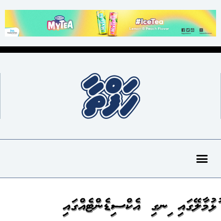
ހުޅުމާލޭގައި ހިނގި އެކްސިޑެންޓެއްގައި