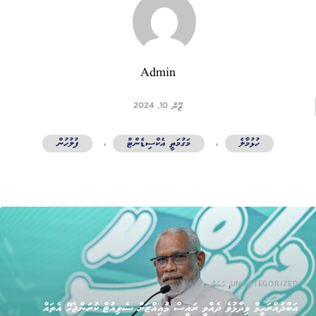
Admin
ޖޫން 10, 2024
ހުޅުމާލެ
,
މަގުމަތީ އެކްސިޑެންޓް
,
ފުލުހުން
,
UNCATEGORIZED
ޚަބަރު
އަބްދުއްރަހީމް ވިދާޅުވެ ދެއްވީ ރައީސް މުއިއްޒަށް ސެލިއުޓް ކުރަންޖެހޭ އެތައް