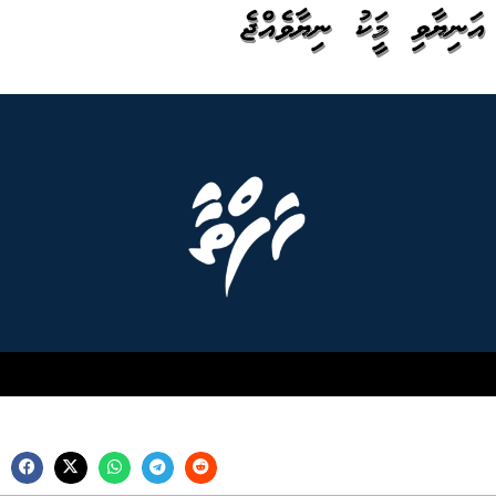
އަނިޔާވި މީހަކު ނިޔާވެއްޖެ