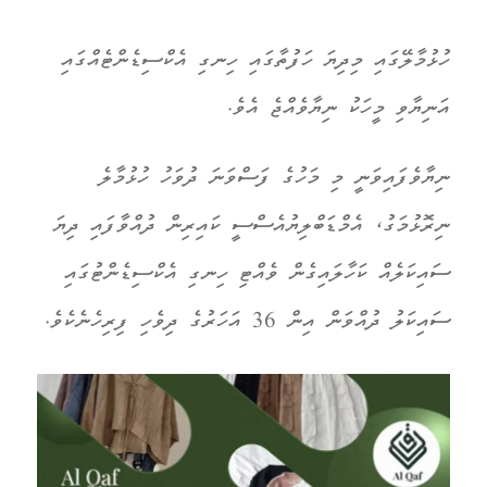
ހުޅުމާލޭގައި މިދިޔަ ހަފުތާގައި ހިނގި އެކްސިޑެންޓެއްގައި
އަނިޔާވި މީހަކު ނިޔާވެއްޖެ އެވެ.
ނިޔާވެފައިވަނީ މި މަހުގެ ފަސްވަނަ ދުވަހު ހުޅުމާލެ
ނިރޮޅުމަގު، އެމްޑަބްލިޔުއެސްސީ ކައިރިން ދުއްވާފައި ދިޔަ
ސައިކަލެއް ކަހާލައިގެން ވެއްޓި ހިނގި އެކްސިޑެންޓުގައި
ސައިކަލު ދުއްވަން އިން 36 އަހަރުގެ ދިވެހި ފިރިހެނެކެވެ.