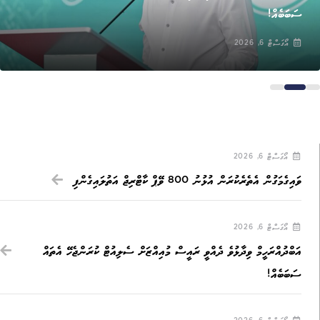
ސަބަބެއް!
އޯގަސްޓް 6, 2026
އޯގަސްޓް 6, 2026
ވައިގެމަގުން އެތެރެކުރަން އުޅުނު 800 ވޭޕް ކާޓްރިޖް އަތުލައިގެންފި
އޯގަސްޓް 6, 2026
އަބްދުއްރަހީމް ވިދާޅުވެ ދެއްވީ ރައީސް މުއިއްޒަށް ސެލިއުޓް ކުރަންޖެހޭ އެތައް
ސަބަބެއް!