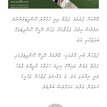
އޭނާއަށް ފުރަތަމަ ފަރުވާ ދިނީ ހުޅުމާލެ ހޮސްޕިޓަލުންނެވެ.
ނަމަވެސް އިތުރު ފަރުވާއަށް ފަހުން އޭޑީކޭ ހޮސްޕިޓަލަށް
ބަދަލުކުރި އެވެ.
ފުލުހުން ބުނި ގޮތުގައި، އޭނާއަށް އޭޑީކޭ ހޮސްޕިޓަލުގައި
ފަރުވާ ދެމުން ދަނިކޮށް މިދިޔަ ހަފުތާގެ އާދީއްތަ ދުވަހު
ވަނީ ނިޔާވެފަ އެވެ. އެ މައްސަލަ ފުލުހުން ތަހުގީގު
ކުރަމުން އަންނަ ކަމަށްވެސް ބުންޏެވެ.