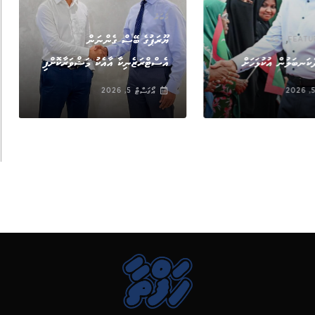
ޚަބަރު
,
ޔޫރަޕުގެ ބޭސް ގެންނަން
FEATU
ޚަބަރު
ކަނބަލުން އުކުޅަހަށް
އެސްޓްރަޒެނިކާ އާއެކު މަޝްވަރާކޮށްފި
އޯގަސްޓް 5, 2026