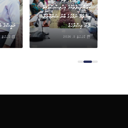
ކައުންސިލުތަކުގެ އިހުތިސާސްގައިވާ
ބިންތައް ނެގުމުގެ ބާރު ސަރުކާރަށް
RED MAIN
ަރާކޮށްފި
ދޭން އިސްލާހެއް
ރައީސްގެ ދެ
އޯގަސްޓް 5, 2026
އޯގަސްޓް 5, 2026