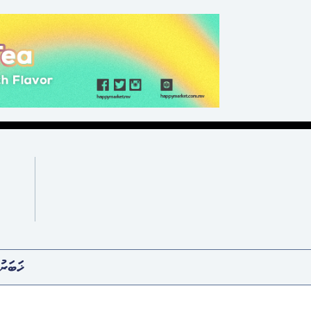
ޚަބަރު