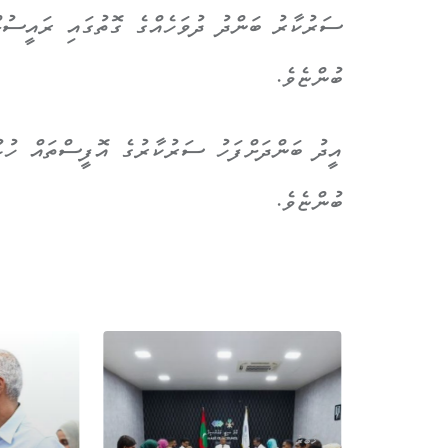
ސަރުކާރު ބަންދު ދުވަހެއްގެ ގޮތުގައި ރައީސުލ
ބުންޏެވެ.
ބުންޏެވެ.
ޚަބަރު