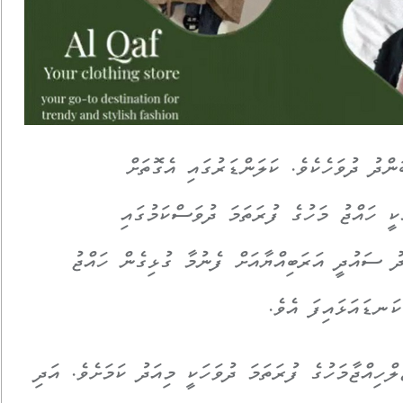
2 ވަނަ ދުވަހަކީ ބަންދު ދުވަހެކެވެ. ކަލަންޑަރުގައި އެގޮތަށް
މި މަހުގެ 8 ވަނަ ދުވަހަކީ ހައްޖު މަހުގެ ފުރަތަމަ ދުވަސްކަމުގައި
ު ސައުދީ އަރަބިއްޔާއަށް ފެނުމާ ގުޅިގެން ހައްޖު
ކަނޑައަޅައިފަ އެވެ.
ހިއްޖާމަހުގެ ފުރަތަމަ ދުވަހަކީ މިއަދު ކަމަށެވެ. އަދި