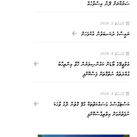
ސަރުކާރަށް ދޭން އިސްލާހެއް
އޯގަސްޓް 5, 2026
ރައީސްގެ ދެކަނބަލުން އުކުޅަހަށް
އޯގަސްޓް 4, 2026
އެލްޖީއޭގެ ބޯޑަށް ކައުންސިލަރުން ހޮވާ އިންތިހާބު
މުއްދަތެއް ނެތްގޮތަށް ފަސްކޮށްފި
އޯގަސްޓް 4, 2026
ކަސްޓަމްސްގެ މަސައްކަތްތަކާ ގުޅޭ ގޮތުން ދޮގު ވާހަކަ
ނުފެތުރުމަށް އިލްތިމާސްކޮށްފި