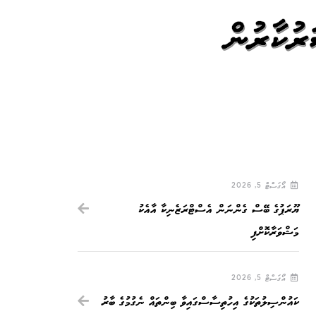
ރުކާރުން
އޯގަސްޓް 5, 2026
ޔޫރަޕުގެ ބޭސް ގެންނަން އެސްޓްރަޒެނިކާ އާއެކު
މަޝްވަރާކޮށްފި
އޯގަސްޓް 5, 2026
ކައުންސިލުތަކުގެ އިހުތިސާސްގައިވާ ބިންތައް ނެގުމުގެ ބާރު