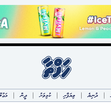
ދުނިޔެ
ވިޔަފާރި
ކުޅިވަރު
ދީން
މަޢުލޫ