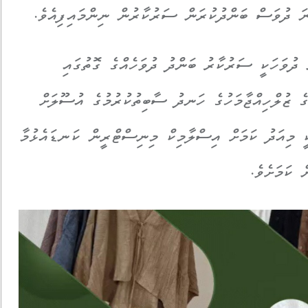
ފީހުން ބުނީ ޖޫން މަހުގެ 20 ވަނަ ދުވަހަކީ ސަރުކާރު ބަންދު ދުވަހެއްގެ ގޮތުގައި
ގެ ޒުލްހިއްޖާމަހުގެ ހަނދު ސާބިތުކުރުމުގެ އުސޫލަށް
ކީ މިއަދު ކަމަށް އިސްލާމިކް މިނިސްޓްރީން ކަނޑައެޅުމާ
ް ކަމަށެވެ.