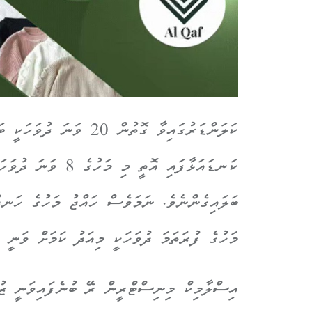
ކަލަންޑަރުގައިވާ ގޮތުން 0
ކަނޑައަޅާފައި އޮތީ 
ބަލައިގެންނެވެ. ނަމަވެސް ހައްޖު މަހުގެ ހަނދ
މަހުގެ ފުރަތަމަ ދުވަހަކީ މިއަދު ކަމަށް ވަނީ 
އިސްލާމިކް މިނިސްޓްރީން ރޭ ބުނެފައިވަނީ ޒުލް