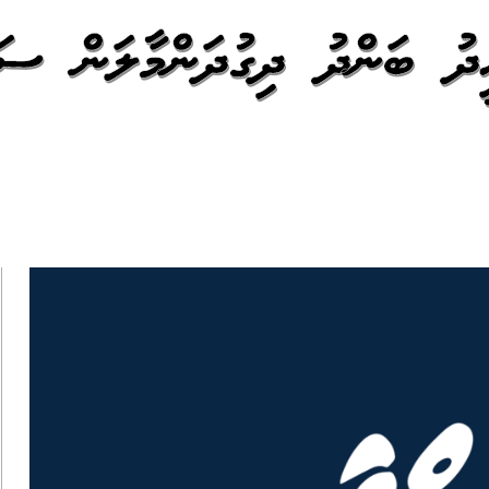
އީދު ބަންދު ދިގުދަންމާލަން ސަ