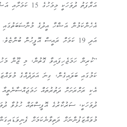
އަރާފަތު ދުވަހަކީ މިމަހުގެ 15 ކަމަށާއި އަޟްހާ އީދު ފެށޭނީ މިމަހުގެ 16 ގައި ކަމަށެވެ.
އަދި 19 ކަމަށް ރައީސް އޮފީހުން ބުންޏެވެ.
ކަމުގައި ބަލައިގެން، ގިނަ އަދަދެއްގެ މުވައްޒަ
ދުވަހަކީ، ސަރުކާރުގެ އޮފީސްތައް ހުޅުވާ ދުވަހ