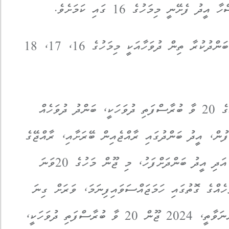
އެހެންކަމުން އަޟްހާ އީދުގެ މުނާސަބަތުގައި ބަންދުކުރާ ތިން ދުވަހާއަކީ މިމަހުގެ 16، 17، 18
”ކުރިން ހަމަޖެހިފައިވާ ގޮތުން، މި ޖޫން މަހުގެ 20 ވާ ބުރާސްފަތި ދުވަހަކީ، ބަންދު ދުވަހެއް
ފުން، އީދު ބަންދުގައި ރާއްޖެއިން ބޭރަށާއި، ރާއްޖޭގެ
އެކި ރަށްރަށަށް ދަތުރުތައް ހަމަޖައްސާނެތީއާ އަދި އީދު ބަންދަށްފަހު، މި ޖޫން މަހުގެ 20ވަނަ
ެއްގެ ގޮތުގައި ހަމަޖައްސަވައިފިނަމަ، ވަރަށް ގިނަ
މުވައްޒަފުންނަށް ދަތިވާނެކަމަށް ފެނިވަޑައިގަންނަވާތީ، 2024 ޖޫން 20 ވާ ބުރާސްފަތި ދުވަހަކީ،