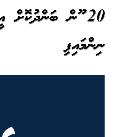
20 ޖޫން ބަންދުކޮށް 
ނިންމައިފި