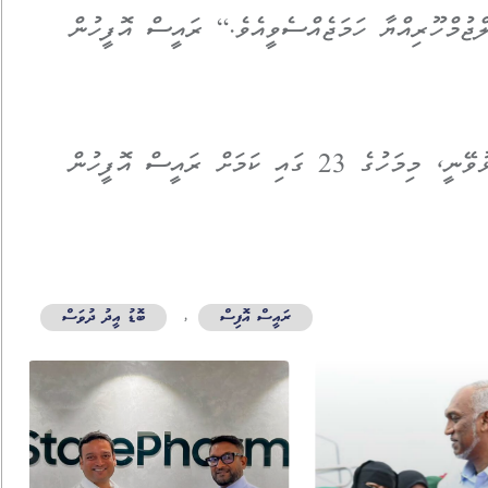
ްޖުމްހޫރިއްޔާ ހަމަޖެއްސެވީއެވެ.“ ރައީސް އޮފީހުން
އީދު ބަންދަށްފަހު ސަރުކާރުގެ އޮފީސްތައް ހުޅުވޭނީ، މިމަހުގެ 23 ގައި ކަމަށް ރައީސް އޮފީހުން
ރައީސް އޮފިސް
,
ބޮޑު އީދު ދުވަސް