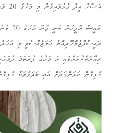
އަޟްހާ އީދާ ގުޅުވައިގެން މި މަހުގެ 20 ވަނަ ދުވަސް ބަންދުކުރަން ސަރުކާރުން ނިންމައިފިއެވެ.
ރައީސް އޮ
ރައީސުލްޖުމްހޫރިއްޔާ ހަމަޖެއްސެވީ މި އަހަރު
ރިއާޔަތްކުރައްވައި އެ މަހުގެ ފުރަތަމަ ދުވަހަ
ގުޅިގެން ކަލަންޑަރަށް އައި ބަދަލުތަކާ ގުޅިގެނ