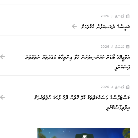
އޯގަސްޓް 5, 2026
ރައީސްގެ ދެކަނބަލުން އުކުޅަހަށް
އޯގަސްޓް 4, 2026
އެލްޖީއޭގެ ބޯޑަށް ކައުންސިލަރުން ހޮވާ އިންތިހާބު މުއްދަތެއް ނެތްގޮތަށް
ފަސްކޮށްފި
އޯގަސްޓް 4, 2026
ކަސްޓަމްސްގެ މަސައްކަތްތަކާ ގުޅޭ ގޮތުން ދޮގު ވާހަކަ ނުފެތުރުމަށް
އިލްތިމާސްކޮށްފި