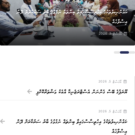
ޚަބަރު
ކައުންސިލުތަކުގެ އިހުތިސާސްގައިވާ ބިންތައް ނެގުމުގެ ބާރު ސަރުކާރަށް ދޭން
އިސްލާހެއް
އޯގަސްޓް 5, 2026
އޯގަސްޓް 5, 2026
ޔޫރަޕުގެ ބޭސް ގެންނަން އެސްޓްރަޒެނިކާ އާއެކު މަޝްވަރާކޮށްފި
އޯގަސްޓް 5, 2026
ކައުންސިލުތަކުގެ އިހުތިސާސްގައިވާ ބިންތައް ނެގުމުގެ ބާރު ސަރުކާރަށް ދޭން
އިސްލާހެއް