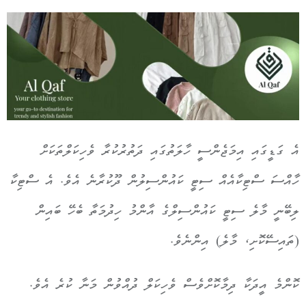
އެ ގަޑީގައި އިމަޖެންސީ ހާލަތުގައި ދަތުރުކުރާ ވެހިކަލްތަކަށް
ހާއްސަ ސްޓިކާއެއް ސިޓީ ކައުންސިލުން ދޫކުރާނެ އެވެ. އެ ސްޓިކާ
ލިބޭނީ މާލެ ސިޓީ ކައުންސިލްގެ އާންމު ހިދުމަތާ ބެހޭ ބައިން
(ތައިސޭކޮށި، މާލެ) އިންނެވެ.
ކޮންމެ އީދަކާ ދިމާކޮށްވެސް ވެހިކަލް ދުއްވުން މަނާ ކުރެ އެވެ.