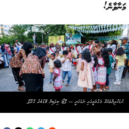
މަނާވާނެ!
ކުޑަކުދިންތަކެއް މަގުމަތީގައި ނަގަށަނީ --- ފޮޓޯ: ބިދަބިން ބޮޑުބެރު ގްރޫޕް