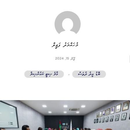
މުހައްމަދު ފަޒީލް
ޖޫން 15, 2024
ބޮޑު އީދު ދުވަސް
,
މާލެ ސިޓީ ކައުންސިލް