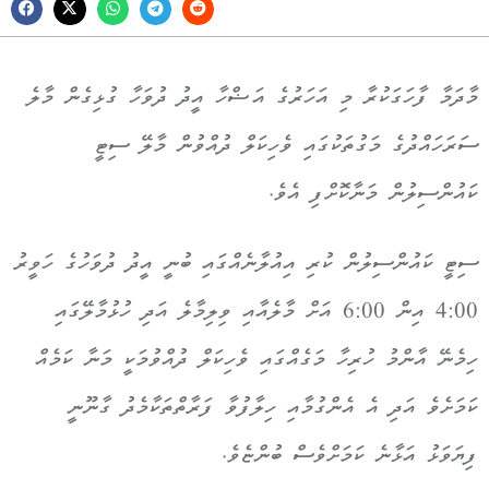
މާދަމާ ފާހަގަކުރާ މި އަހަރުގެ އަޟްހާ އީދު ދުވަހާ ގުޅިގެން މާލެ
ސަރަހައްދުގެ މަގުތަކުގައި ވެހިކަލް ދުއްވުން މާލޭ ސިޓީ
ކައުންސިލުން މަނާކޮށްފި އެވެ.
ސިޓީ ކައުންސިލުން ކުރި އިއުލާނެއްގައި ބުނީ އީދު ދުވަހުގެ ހަވީރު
4:00 އިން 6:00 އަށް މާލެއާއި ވިލިމާލެ އަދި ހުޅުމާލޭގައި
ހިމެނޭ އާންމު ހުރިހާ މަގެއްގައި ވެހިކަލް ދުއްވުމަކީ މަނާ ކަމެއް
ކަމަށެވެ އަދި އެ އެންގުމާއި ހިލާފުވާ ފަރާތްތަކާމެދު ގާނޫނީ
ފިޔަވަޅު އަޅާނެ ކަމަށްވެސް ބުންޏެވެ.