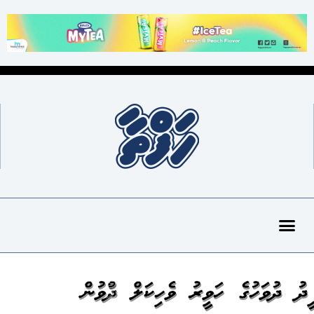
އީދު ދުވަހުގެ ހަވީރު ވެހިކަލް ދުއްވުން