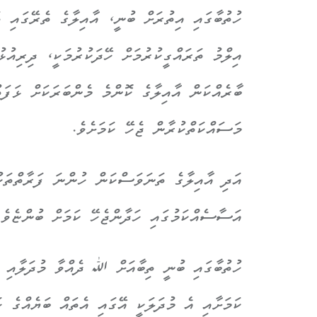
ހުތުބާގައި އިތުރަށް ބުނީ، އާއިލާގެ ތެރޭގައި 
އިލްމު ތަރައްގީކުރުމަށް ހޭދަކުރުމަކީ، ދިރިއުޅ
ބާރެއްކަން އާއިލާގެ ކޮންމެ މެންބަރަކަށް ޅަފަ
މަސައްކަތްކުރާން ޖެހޭ ކަމަށެވެ.
އަދި އާއިލާގެ ތަނަވަސްކަން ހުންނަ ފަރާތްތަކު
އަސާސެއްކަމުގައި ހަދާންޖެހޭ ކަމަށް ބުންޏެވެ.
ހުތުބާގައި ބުނީ ތިބާއަށް ﷲ ދެއްވާ މުދަލާއި 
ކަމަށާއި އެ މުދަލަކީ އޭގައި އެތައް ބަޔެއްގެ ހަ