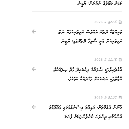
ކަމަށް ގަބޫލެއް ނުކުރަން: ޔާމީން
އޯގަސްޓް 7, 2026
މުއިއްޒަކާ ދޭތެރޭ އެއްވެސް ރުޅިވެރިކަމެއް ނެތް,
ރުޅިވެރިކަން އޮތީ ސޯލިހާ ދޭތެރޭގައި: ޔާމީން
އޯގަސްޓް 7, 2026
އޯގާތެރިވުމަކީ ސުވަރުގެ ލިއްބައިދޭ މާތް ސިފައެކެވެ.
ބޮޑާވުމަކީ ނަރަކައަށް މަގުދައްކާ ކަމެކެވެ.
އޯގަސްޓް 6, 2026
ގާނޫނާ އެއްގޮތަށް، އަމިއްލަ އިސްނެގުމުގައި މައުލޫމާތު
އާންމުކުރި ތިންވަނަ ކުންފުންޏަކަށް ފެނަކަ