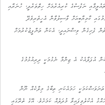
ތައުލީމާއި ނަފުސުގެ ކުރިއެރުމަށް ހިތްވަރުދީ، ހުނަރާއި
ުމުގައި ކާމިޔާބީއަށް ވާސިލުވާން އެހީތެރިވެދޭ
ތުން ފެށިގެން ވިސްނައިދީ، އެކަން ތަންފީޒުކުރުމަށް
ން އުފަލާއެކު އެ ޒިންމާ ނެގުމަކީ ދިރިއުޅުމުގެ
ތަނަވަސްކަމަކީ ހަމައެކަނި ތިބާގެ މިލްކެއް ނޫން
އްގު އެކުލެވިފައިވާ މުދަލެއް ކަމަށެވެ. އޭގެ ތެރޭގައި