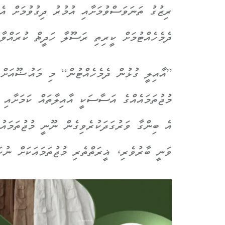
ރިޒުގު ތަނަވަސްވުމަށާއި އުމުރު ދިގުވުމަށް އެދ
ދެމެހެއްޓުމަށް ކީރިތި ރަސޫލާ ހަދީޡް ކުރައްވާފ
”އާއިލީ ގުޅުން ދެމެހެއްޓުން“ މި މައުޟޫއަށް 
މުޖުތަމައެއްގެ އަސާސަކީ އާއިލާތައް ކަމަށާއި އ
އެ ބިންގާ ވަރުގަދަކުރެވިގެން ނޫނީ މުޖުތަމައު
ވަނީ ބާރުވެރި، ޣީރަތްތެރި މުޖުތަމައަކަށް ނުހ