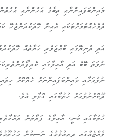
މައިންބަފައިންނާއި ތިބާގެ އަހުންނާއި އުހުތުން
ދެމެހެއްޓުމަށްޓަކައި އެއިން ހޭދަކުރަންޖެހޭ ކަމަ
އަދި ދުނިޔޭގައި ބާއްޖަވެރި ހަޔާތެއް ހޭދަކުރުމ
ނުވަތަ ބޭބެ އަދި އާއިލާގައި ކެރިފޯރުންތެރިކަ
ނުލުމަށާއި މައިންބަފައިންނަށް ހެޔޮކޮށް ހިތައ
ދޫކޮށްނުލުމަށް ހުތުބާގައި ގޮވާލި އެވެ.
ހުތުބާގައި ބުނީ، އާއިލާގެ ފަރާތުން ރައްކާތެރި
ވެއްޓެއްގައި ދިރިއުޅުމުގެ ނަސީބުން މަހުރޫމުވ