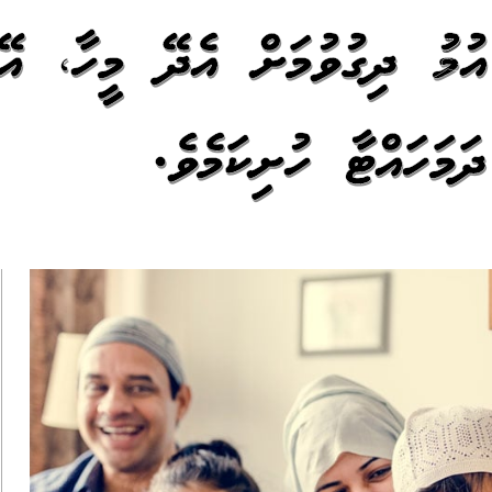
އުމުރު ދިގުވުމަށް އެދޭ މީހާ، އޭ
ަމަހައްޓާ ހުށިކަމެވެ.