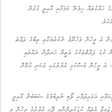
ގެ ހައްގުތައް ހިމެނޭ ކަމަށާއި އާއިލީ ގުޅުން
ށެވެ.
ުން އެ މީހުން މަހުރޫމު ނުކުރުމަށާއި ތިބާގެ ދައްތަ
ން ކުޑަ ފަރާތްތަކުގެ މަތީން ހަނދާން ނައްތައި
ި، އެ މީހުން މުސްކުޅި އުމުރުގައި އެކަނި އުޅޭން
ކަމާއި އަޅައިލުމާއި ލޯބި ނުލިބުމުގެ ސަބަބުން އާއިލީ
ެފައިވާ އެތައް ކުޑަކުދީންނާއި ދޮށީ އުމުރުގެ މީހުން މި