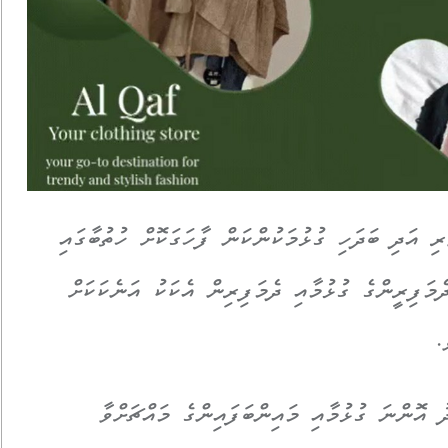
ި އަދި ބަދަހި ގުޅުމަކުންކަން ފާހަގަކޮށް ހުތުބާގައި
ެމަފިރީންގެ ގުޅުމާއި ދެމަފިރިން އެކަކު އަނެކަކަށް
.
ު އޮންނަ ގުޅުމާއި މައިންބަފައިންގެ މައްޗަށްވާ