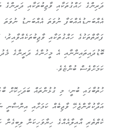
ދަރިންގެ ހައްގުތަކާއި ވާޖިބުތަކާއި ދަރިންގެ މަ
އެއްބަނޑުއެއްބަފާ ނުވަތަ އެއްބަނޑު ނުވަތަ އެ
ފަރާތްތަކުގެ ހައްގުތަކާއި ވާޖިބުތަކެއްވާއިރު، 
ބޮޑުދައިތައިންނާއި އެ މީހުންގެ ދަރީންގެ މެދުގ
ކަމަށްވެސް ބުންޏެވެ.
ހުތުބާގައި ބުނީ، މި ގުޅުންތައް ބަދަހިކޮށް ބާރ
އަދާކުރާންޖެހޭ ވާޖިބެއް ކަމަށާއި އިންސާނީ ނަ
ކެތްތެރި އާއިލާއެއްގެ ހިޔާވަހިކަން ލިބިގެން ކަ