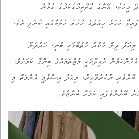
ޭ މީހަކު، އޭނާގެ ގާތްތިމާގެކަމުގެ ގުޅުން
ައިވާ ކަމަށް މިއަދުގެ ހުކުރު ހުތުބާގައި ބުނެފި އެވެ.
މިއަދު ދިން ހުކުރު ހުތުބާގައި ބުނީ، ހަރުދަނާ
ެހެންކަމުން އާއިލާއަކީ މުޖުތަމައުގެ ބިންގާ ކަމަށެވެ.
 ބާރުވެރި ނުކުރެވޭއިރު، މިއަދު އިސްލާމީ އުންމަތް މި
ަނު ބޭނުންވެފައި ކަމަށް ބުންޏެވެ.