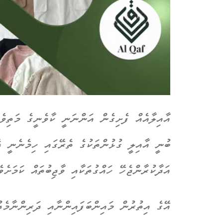
އާއިލާއެއް ފެށިގެން އަންނަނީ ކާވެނީގެ މަތިވެރ
ބުނީ އާއިލީ ގުޅުންތަކުގެ ތެރޭގައި ހިމެނެނީ ދ
އަދާކުރާންޖެހޭ ހައްގުތަކާއި ވާޖިބުތައް ކަމަށެވެ
އޭގެ އިތުރުން މައިންބަފައިންނާއި ދަރިންނާމެދ