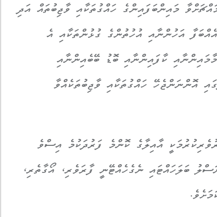
އްޗަށްވާ މައިންބަފައިންގެ ހައްގުތަކާއި ވާޖިބުތައް އަދި
އްބަފާ އަހުންނާއި އުހުތުންގެ ގުޅުންތަކާއި އެ
މާމައިންނާއި ކާފައިންނާއި ބޮޑު ބޭބެއިންނާއި
ައި އޮންނަންޖެހޭ ހައްގުތަކާއި ވާޖިބުތަކެއްވާ
ުވެރިކުރުމަކީ އާއިލާގެ ކޮންމެ ފަރުދަކުމެ އިސްވެ
ސްލު ބަލަހައްޓައި ނެގެހެއްޓޭނީ ފާރަވެރި، އޯގާތެރި،
މަށެވެ.