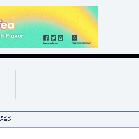
ޚަބަރު