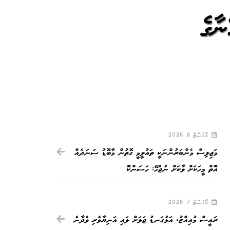
ނާގެ
އޯގަސްޓް 8, 2026
މަޖިލިސް މެންބަރުންނަކީ ތައުލީމީ ގޮތުން މާބޮޑު ސަނަދެއް
އޮތް މީހަކަށް ވާކަށް ނުޖެހޭ: ހަސަންކޮ
އޯގަސްޓް 7, 2026
ރައީސް މުއިއްޒު، އަޅުގަނޑު ޖަލަށް ލައި އަނިޔާވެރި ވެދާނެ