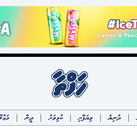
ދުނިޔެ
ވިޔަފާރި
ކުޅިވަރު
ދީން
މަޢުލޫ