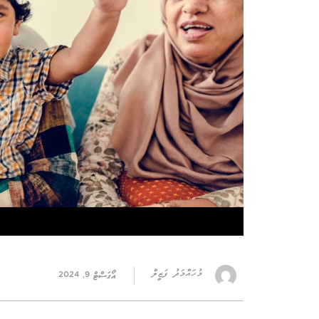
މުހައްމަދު ފަޒީލް
އޯގަސްޓް 9, 2024