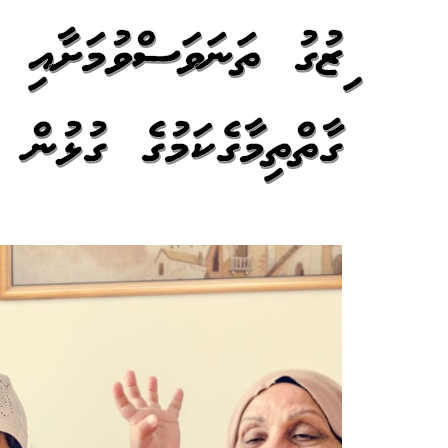
ރިޒުގު ތަނަވަސްވުމަށާއި 
ގާތްތިމާގެކަމުގެ ގުޅުން ދ